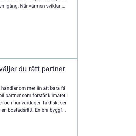
n igång. När värmen sviktar ...
å handlar om mer än att bara få
bil partner som förstår klimatet i
r och hur vardagen faktiskt ser
ler en bostadsrätt. En bra byggf...