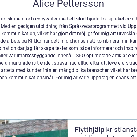
Alice Pettersson
ad skribent och copywriter med ett stort hjärta för språket och 
 Med en gedigen utbildning från Språkvetarprogrammet vid Uppsa
ommunikation, vilket har gjort det möjligt för mig att utveckla et
e arbete på Klikko har gett mig chansen att kombinera min kär
tion där jag får skapa texter som både informerar och inspirera
t gäller varumärkesbyggande innehåll, SEO-optimerade artiklar e
ra marknadens trender, strävar jag alltid efter att leverera skr
att arbeta med kunder från en mängd olika branscher, vilket har 
er och kommunikationsmål. För mig är varje uppdrag en chans att
Flytthjälp kristianstad så planerar