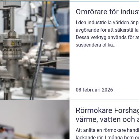
Omrörare för indust
I den industriella världen är 
avgörande för att säkerställa 
Dessa verktyg används för at
suspendera olika...
08 februari 2026
Rörmokare Forshaga
värme, vatten och 
Att anlita en rörmokare handl
läckande rör. I många hem oc