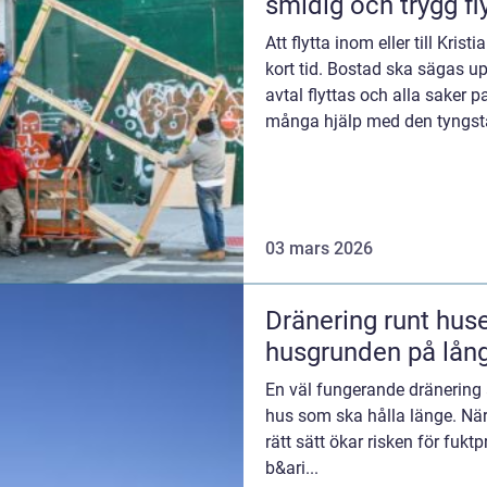
smidig och trygg fly
Att flytta inom eller till Kri
kort tid. Bostad ska sägas up
avtal flyttas och alla saker p
många hjälp med den tyngsta 
tidspla...
03 mars 2026
Dränering runt hus
husgrunden på lång
En väl fungerande dränering ä
hus som ska hålla länge. När
rätt sätt ökar risken för fuk
b&ari...