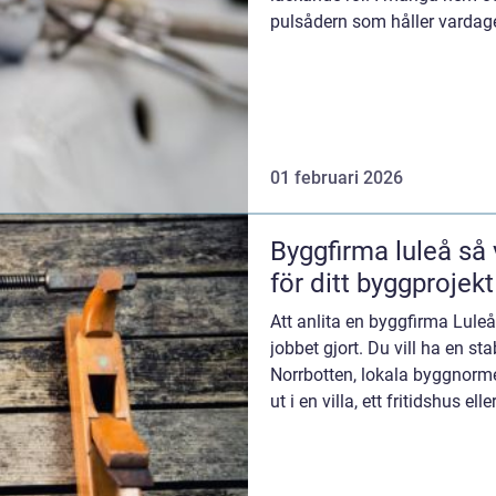
pulsådern som håller vardage
01 februari 2026
Byggfirma luleå så väljer du rätt partner
för ditt byggprojekt
Att anlita en byggfirma Lule
jobbet gjort. Du vill ha en sta
Norrbotten, lokala byggnorme
ut i en villa, ett fritidshus el