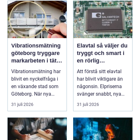
Vibrationsmätning
Elavtal så väljer du
göteborg tryggare
tryggt och smart i
markarbeten i tät
en rörlig
stadsmiljö
elmarknad
Vibrationsmätning har
Att förstå sitt elavtal
blivit en nyckelfråga i
har blivit viktigare än
en växande stad som
någonsin. Elpriserna
Göteborg. När nya
svänger snabbt, nya
bostäder, broar,...
typer av av...
31 juli 2026
31 juli 2026