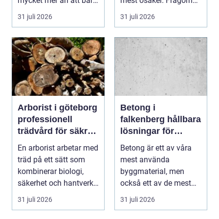
mycket mer än att bara
mest osäker. Frågorna
få det ljust....
hopar sig: vilk...
31 juli 2026
31 juli 2026
Arborist i göteborg
Betong i
professionell
falkenberg hållbara
trädvård för säkra
lösningar för
och friska träd
grund, golv och
En arborist arbetar med
Betong är ett av våra
utemiljö
träd på ett sätt som
mest använda
kombinerar biologi,
byggmaterial, men
säkerhet och hantverk.
också ett av de mest
I en stad so...
missförstådda. Många
31 juli 2026
31 juli 2026
tänke...