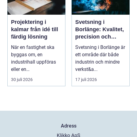
Projektering i
Svetsning i
kalmar från idé till
Borlänge: Kvalitet,
färdig lösning
precision och
hållbara
När en fastighet ska
Svetsning i Borlänge är
konstruktioner
byggas om, en
ett område där både
industrihall uppföras
industrin och mindre
eller en
verkst&a...
lantbruksanläggning
30 juli 2026
17 juli 2026
moderniseras ä...
Adress