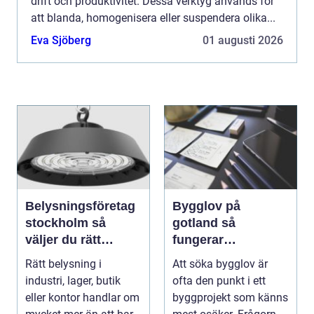
drift och produktivitet. Dessa verktyg används för
att blanda, homogenisera eller suspendera olika...
Eva Sjöberg
01 augusti 2026
Belysningsföretag
Bygglov på
stockholm så
gotland så
väljer du rätt
fungerar
partner för
processen från idé
Rätt belysning i
Att söka bygglov är
professionell
till godkänt beslut
industri, lager, butik
ofta den punkt i ett
ljussättning
eller kontor handlar om
byggprojekt som känns