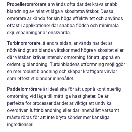
Propelleromrörare
används ofta där det krävs snabb
blandning av relativt låga viskositetsvätskor. Dessa
omrörare är kända för sin höga effektivitet och används
oftast i applikationer där snabba flöden och minimala
skjuvspänningar är önskvärda.
Turbinomrörare
, å andra sidan, används när det är
nödvändigt att blanda vätskor med högre viskositet eller
där vätskan kräver intensiv omrörning för att uppnå en
ordentlig blandning. Turbinbladens utformning möjliggör
en mer robust blandning och skapar kraftigare virvlar
som effektivt blandar innehållet.
Paddelomrörare
är idealiska för att uppnå kontinuerlig
omrörning vid låga till måttliga hastigheter. De är
perfekta för processer där det är viktigt att undvika
överdriven luftinblandning eller där innehållet varsamt
måste röras för att inte bryta sönder mer känsliga
ingredienser.