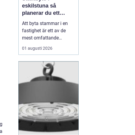
eskilstuna så
planerar du ett
tryggt och hållbart
Att byta stammar i en
projekt
fastighet är ett av de
mest omfattande
ingreppen som kan
01 augusti 2026
göras i ett hus.
Samtidigt är det en
nödvändig åtgärd för att
undvika vattenskador,
fuktproblem och
kostsamma akuta
reparationer. För
bostadsrättsföreningar,
fastighetsäga...
ng
ta