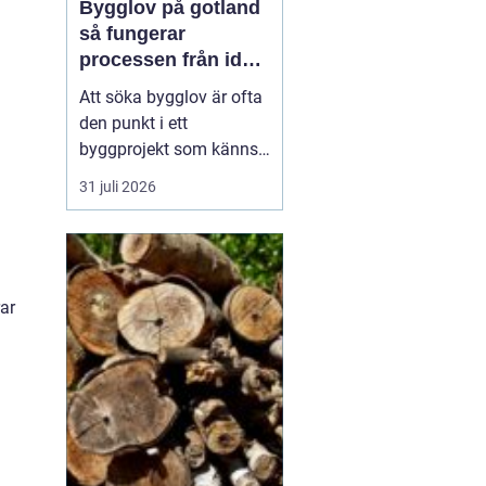
Bygglov på gotland
så fungerar
processen från idé
till godkänt beslut
Att söka bygglov är ofta
den punkt i ett
byggprojekt som känns
mest osäker. Frågorna
31 juli 2026
hopar sig: vilka
handlingar krävs, hur
länge tar det, vad säger
detaljplanen och hur
påverkas tidsplanen? På
rar
Gotland tillkommer
dessutom särskilda
hänsyn, som kultur...