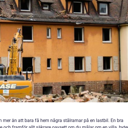
m mer än att bara få hem några stålramar på en lastbil. En bra
re och framför allt säkrare oavsett om du målar om en villa, byte