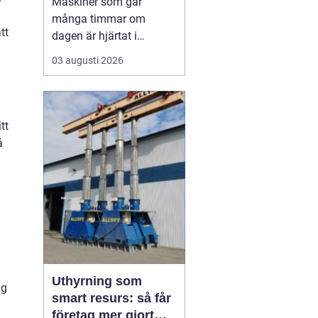
Maskiner som går
många timmar om
tt
dagen är hjärtat i
entreprenad, skog och
03 augusti 2026
lantbruk. När de stannar,
stannar ofta allt. Därför
är
genomtänkt
maskinservice inte
bara
tt
en kostnad, utan ett sätt
å
a...
Uthyrning som
ig
smart resurs: så får
företag mer gjort