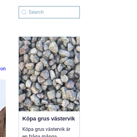
ion
Köpa grus västervik
Köpa grus västervik är
en fråga många