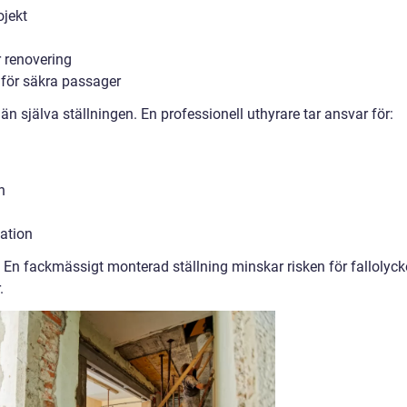
ojekt
 renovering
 för säkra passager
n själva ställningen. En professionell uthyrare tar ansvar för:
n
ation
n. En fackmässigt monterad ställning minskar risken för fallolyck
.