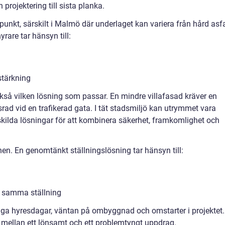
 projektering till sista planka.
unkt, särskilt i Malmö där underlaget kan variera från hård asfa
yrare tar hänsyn till:
stärkning
ckså vilken lösning som passar. En mindre villafasad kräver en
rad vid en trafikerad gata. I tät stadsmiljö kan utrymmet vara
kilda lösningar för att kombinera säkerhet, framkomlighet och
nen. En genomtänkt ställningslösning tar hänsyn till:
å samma ställning
ga hyresdagar, väntan på ombyggnad och omstarter i projektet.
n mellan ett lönsamt och ett problemtyngt uppdrag.