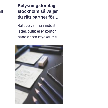
Belysningsföretag
stockholm så väljer
lt
du rätt partner för
professionell
Rätt belysning i industri,
ljussättning
lager, butik eller kontor
handlar om mycket mer
än att bara få det ljust.
Ljuset påverkar säkerhet,
energikostnader,
produktivitet och hur en
lokal upplevs varje dag.
När företag i Stockholm
letar
31 juli 2026