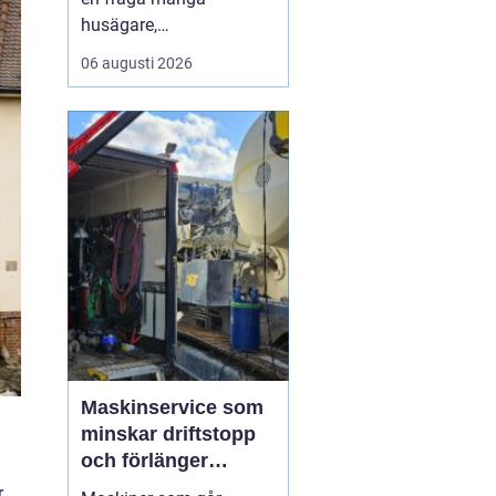
husägare,
markentreprenörer och
06 augusti 2026
fritidshusägare i
tjusttrakten ställer sig
när nya projekt ska i
gång. Rätt sorts grus gör
skillnad för allt från en
enkel trädgårdsgång till
en tungt trafikerad
uppfart eller en s...
Maskinservice som
minskar driftstopp
och förlänger
livslängden
r