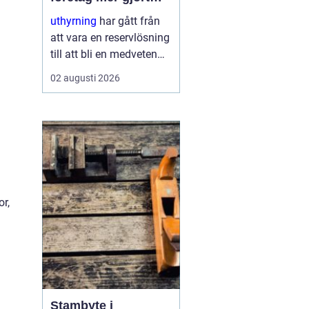
med mindre
uthyrning
har gått från
att vara en reservlösning
till att bli en medveten
strategi för många
02 augusti 2026
företag. I stället för att
binda kapital i dyr
utrustning väljer allt fler
att hyra. Det frigör både
pengar o...
or,
Stambyte i