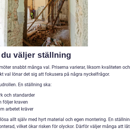
 du väljer ställning
öter snabbt många val. Priserna varierar, liksom kvaliteten och
okt val lönar det sig att fokusera på några nyckelfrågor.
drollen. En ställning ska:
rk och standarder
 följer kraven
m arbetet kräver
 lösa allt själv med hyrt material och egen montering. En ställni
terad, vilket ökar risken för olyckor. Därför väljer många att lå