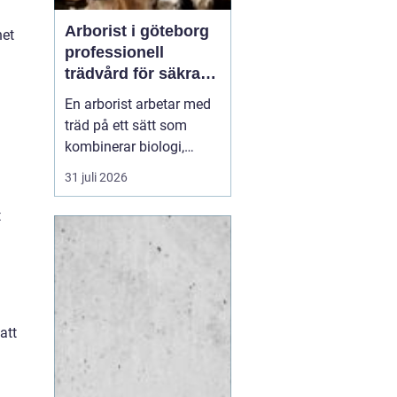
Arborist i göteborg
het
professionell
trädvård för säkra
och friska träd
En arborist arbetar med
träd på ett sätt som
kombinerar biologi,
säkerhet och hantverk. I
31 juli 2026
en stad som Göteborg,
där gamla träd samsas
t
med tät bebyggelse,
krävs genomtänkt
trädvård för att både
människor och träd ska
må bra. Många
att
fastighetsägare, bos...