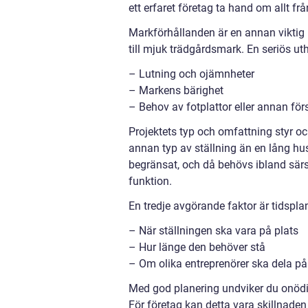
ett erfaret företag ta hand om allt från
Markförhållanden är en annan viktig p
till mjuk trädgårdsmark. En seriös uth
– Lutning och ojämnheter
– Markens bärighet
– Behov av fotplattor eller annan för
Projektets typ och omfattning styr o
annan typ av ställning än en lång hus
begränsat, och då behövs ibland särs
funktion.
En tredje avgörande faktor är tidspla
– När ställningen ska vara på plats
– Hur länge den behöver stå
– Om olika entreprenörer ska dela p
Med god planering undviker du onödi
För företag kan detta vara skillnade