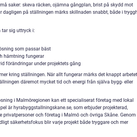
i små saker: skeva räcken, ojämna gångplan, brist på skydd mot
r dagligen på ställningen märks skillnaden snabbt, både i trygg
tar sig uttryck i:
lösning som passar bäst
ch hämtning fungerar
id förändringar under projektets gång
mmer kring ställningen. När allt fungerar märks det knappt arbete
ställningen däremot mycket tid och energi från själva bygg- eller
ösning i Malmöregionen kan ett specialiserat företag med lokal
empel är hyrabyggstallningskane.se, som erbjuder projekterad,
de privatpersoner och företag i Malmö och övriga Skåne. Genom 
dligt säkerhetsfokus blir varje projekt både tryggare och mer