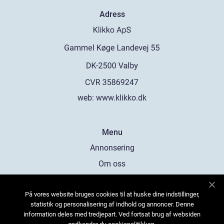
Adress
web:
www.klikko.dk
Menu
Annonsering
Om oss
Cookies
På vores website bruges cookies til at huske dine indstillinger,
Kontakta oss
statistik og personalisering af indhold og annoncer. Denne
Sitemap
information deles med tredjepart. Ved fortsat brug af websiden