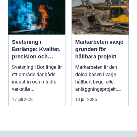
Svetsning i
Markarbeten växjö
Borlänge: Kvalitet,
grunden för
precision och
hållbara projekt
hållbara
Svetsning i Borlänge är
Markarbeten är den
konstruktioner
ett område där både
dolda basen i varje
industrin och mindre
hållbart bygg- eller
verkst&a...
anläggningsprojekt.
Oavsett om det gälle...
17 juli 2026
13 juli 2026