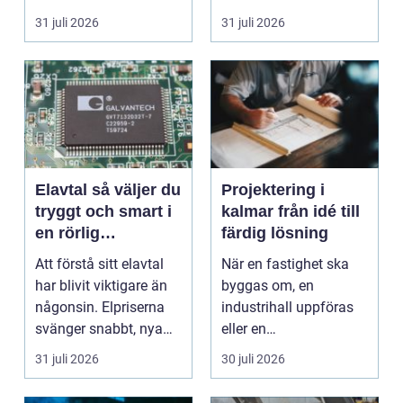
missförstådda. Många
bostäder, broar,...
31 juli 2026
31 juli 2026
tänke...
Elavtal så väljer du
Projektering i
tryggt och smart i
kalmar från idé till
en rörlig
färdig lösning
elmarknad
Att förstå sitt elavtal
När en fastighet ska
har blivit viktigare än
byggas om, en
någonsin. Elpriserna
industrihall uppföras
svänger snabbt, nya
eller en
typer av av...
lantbruksanläggning
31 juli 2026
30 juli 2026
moderniseras ä...