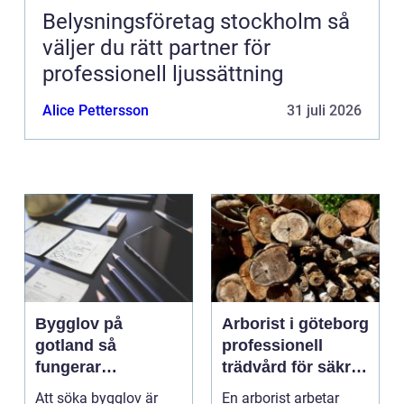
Belysningsföretag stockholm så
väljer du rätt partner för
professionell ljussättning
Alice Pettersson
31 juli 2026
Bygglov på
Arborist i göteborg
gotland så
professionell
fungerar
trädvård för säkra
processen från idé
och friska träd
Att söka bygglov är
En arborist arbetar