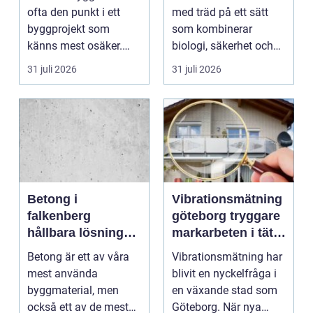
till godkänt beslut
ofta den punkt i ett
med träd på ett sätt
byggprojekt som
som kombinerar
känns mest osäker.
biologi, säkerhet och
Frågorna hopar sig:
hantverk. I en stad so...
31 juli 2026
31 juli 2026
vilk...
Betong i
Vibrationsmätning
falkenberg
göteborg tryggare
hållbara lösningar
markarbeten i tät
för grund, golv
stadsmiljö
Betong är ett av våra
Vibrationsmätning har
och utemiljö
mest använda
blivit en nyckelfråga i
byggmaterial, men
en växande stad som
också ett av de mest
Göteborg. När nya