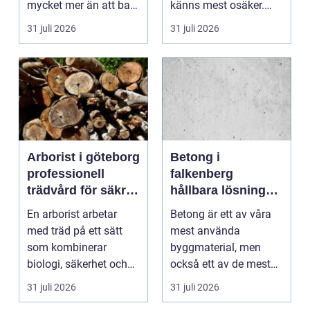
mycket mer än att bara
känns mest osäker.
få det ljust....
Frågorna hopar sig:
31 juli 2026
31 juli 2026
vilk...
Arborist i göteborg
Betong i
professionell
falkenberg
trädvård för säkra
hållbara lösningar
och friska träd
för grund, golv
En arborist arbetar
Betong är ett av våra
och utemiljö
med träd på ett sätt
mest använda
som kombinerar
byggmaterial, men
biologi, säkerhet och
också ett av de mest
hantverk. I en stad so...
missförstådda. Många
31 juli 2026
31 juli 2026
tänke...