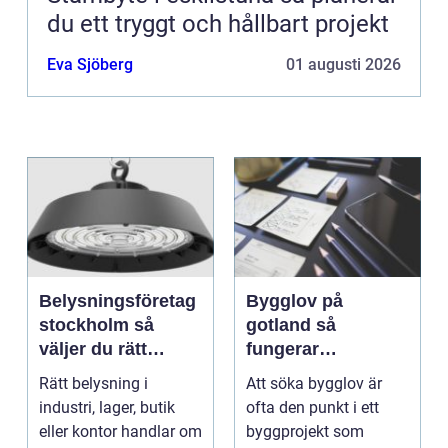
du ett tryggt och hållbart projekt
Eva Sjöberg
01 augusti 2026
Belysningsföretag
Bygglov på
stockholm så
gotland så
väljer du rätt
fungerar
partner för
processen från idé
Rätt belysning i
Att söka bygglov är
professionell
till godkänt beslut
industri, lager, butik
ofta den punkt i ett
ljussättning
eller kontor handlar om
byggprojekt som