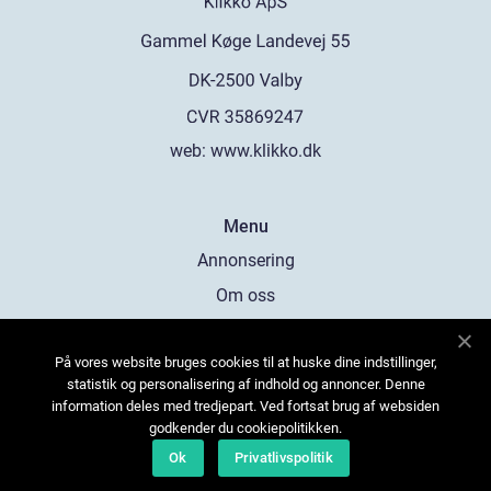
web:
www.klikko.dk
Menu
Annonsering
Om oss
Cookies
På vores website bruges cookies til at huske dine indstillinger,
Kontakta oss
statistik og personalisering af indhold og annoncer. Denne
Sitemap
information deles med tredjepart. Ved fortsat brug af websiden
godkender du cookiepolitikken.
Ok
Privatlivspolitik