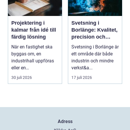
Projektering i
Svetsning i
kalmar från idé till
Borlänge: Kvalitet,
färdig lösning
precision och
hållbara
När en fastighet ska
Svetsning i Borlänge är
konstruktioner
byggas om, en
ett område där både
industrihall uppföras
industrin och mindre
eller en
verkst&a...
lantbruksanläggning
30 juli 2026
17 juli 2026
moderniseras ä...
Adress