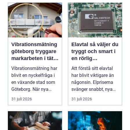
Vibrationsmätning
Elavtal så väljer du
göteborg tryggare
tryggt och smart i
markarbeten i tät
en rörlig
stadsmiljö
elmarknad
Vibrationsmätning har
Att förstå sitt elavtal
blivit en nyckelfråga i
har blivit viktigare än
en växande stad som
någonsin. Elpriserna
Göteborg. När nya
svänger snabbt, nya
bostäder, broar,...
typer av av...
31 juli 2026
31 juli 2026