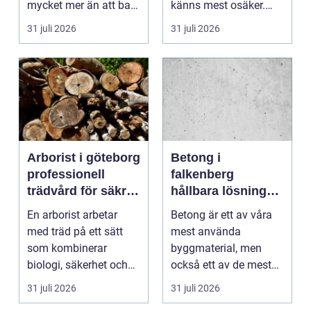
mycket mer än att bara
känns mest osäker.
få det ljust....
Frågorna hopar sig:
31 juli 2026
31 juli 2026
vilk...
Arborist i göteborg
Betong i
professionell
falkenberg
trädvård för säkra
hållbara lösningar
och friska träd
för grund, golv
En arborist arbetar
Betong är ett av våra
och utemiljö
med träd på ett sätt
mest använda
som kombinerar
byggmaterial, men
biologi, säkerhet och
också ett av de mest
hantverk. I en stad so...
missförstådda. Många
31 juli 2026
31 juli 2026
tänke...