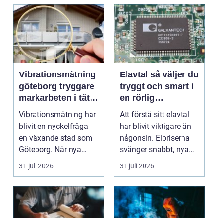
Vibrationsmätning
Elavtal så väljer du
göteborg tryggare
tryggt och smart i
markarbeten i tät
en rörlig
stadsmiljö
elmarknad
Vibrationsmätning har
Att förstå sitt elavtal
blivit en nyckelfråga i
har blivit viktigare än
en växande stad som
någonsin. Elpriserna
Göteborg. När nya
svänger snabbt, nya
bostäder, broar,...
typer av av...
31 juli 2026
31 juli 2026