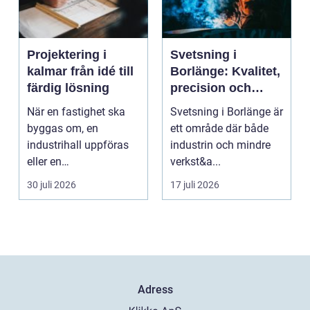
Projektering i
Svetsning i
kalmar från idé till
Borlänge: Kvalitet,
färdig lösning
precision och
hållbara
När en fastighet ska
Svetsning i Borlänge är
konstruktioner
byggas om, en
ett område där både
industrihall uppföras
industrin och mindre
eller en
verkst&a...
lantbruksanläggning
30 juli 2026
17 juli 2026
moderniseras ä...
Adress