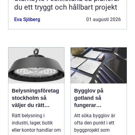
du ett tryggt och hållbart projekt
Eva Sjöberg
01 augusti 2026
Belysningsföretag
Bygglov på
stockholm så
gotland så
väljer du rätt
fungerar
partner för
processen från idé
Rätt belysning i
Att söka bygglov är
professionell
till godkänt beslut
industri, lager, butik
ofta den punkt i ett
ljussättning
eller kontor handlar om
byggprojekt som