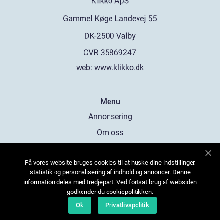
web:
www.klikko.dk
Menu
Annonsering
Om oss
Cookies
På vores website bruges cookies til at huske dine indstillinger,
Kontakta oss
statistik og personalisering af indhold og annoncer. Denne
Sitemap
information deles med tredjepart. Ved fortsat brug af websiden
godkender du cookiepolitikken.
Ok
Privatlivspolitik