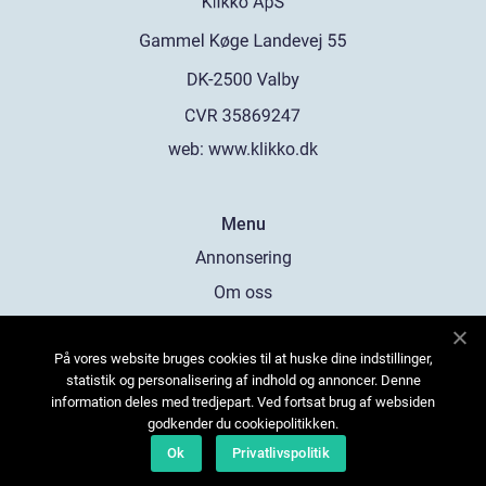
web:
www.klikko.dk
Menu
Annonsering
Om oss
Cookies
På vores website bruges cookies til at huske dine indstillinger,
Kontakta oss
statistik og personalisering af indhold og annoncer. Denne
Sitemap
information deles med tredjepart. Ved fortsat brug af websiden
godkender du cookiepolitikken.
Ok
Privatlivspolitik