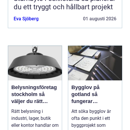
du ett tryggt och hållbart projekt
Eva Sjöberg
01 augusti 2026
Belysningsföretag
Bygglov på
stockholm så
gotland så
väljer du rätt
fungerar
partner för
processen från idé
Rätt belysning i
Att söka bygglov är
professionell
till godkänt beslut
industri, lager, butik
ofta den punkt i ett
ljussättning
eller kontor handlar om
byggprojekt som