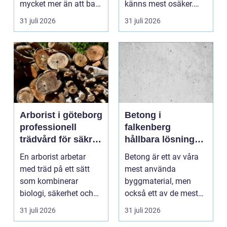
mycket mer än att bara
känns mest osäker.
få det ljust....
Frågorna hopar sig:
31 juli 2026
31 juli 2026
vilk...
Arborist i göteborg
Betong i
professionell
falkenberg
trädvård för säkra
hållbara lösningar
och friska träd
för grund, golv
En arborist arbetar
Betong är ett av våra
och utemiljö
med träd på ett sätt
mest använda
som kombinerar
byggmaterial, men
biologi, säkerhet och
också ett av de mest
hantverk. I en stad so...
missförstådda. Många
31 juli 2026
31 juli 2026
tänke...