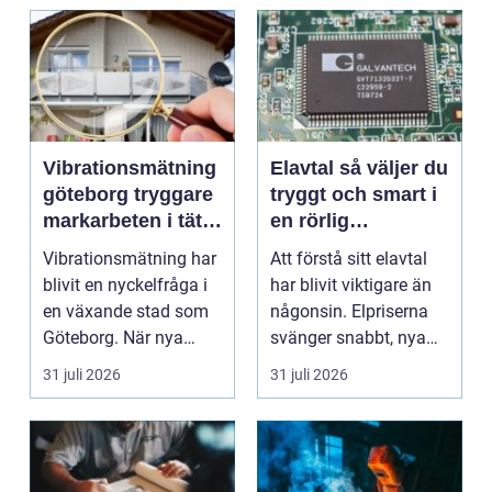
Vibrationsmätning
Elavtal så väljer du
göteborg tryggare
tryggt och smart i
markarbeten i tät
en rörlig
stadsmiljö
elmarknad
Vibrationsmätning har
Att förstå sitt elavtal
blivit en nyckelfråga i
har blivit viktigare än
en växande stad som
någonsin. Elpriserna
Göteborg. När nya
svänger snabbt, nya
bostäder, broar,...
typer av av...
31 juli 2026
31 juli 2026