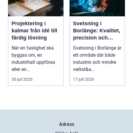
Projektering i
Svetsning i
kalmar från idé till
Borlänge: Kvalitet,
färdig lösning
precision och
hållbara
När en fastighet ska
Svetsning i Borlänge är
konstruktioner
byggas om, en
ett område där både
industrihall uppföras
industrin och mindre
eller en
verkst&a...
lantbruksanläggning
30 juli 2026
17 juli 2026
moderniseras ä...
Adress