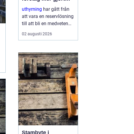
med mindre
uthyrning
har gått från
att vara en reservlösning
till att bli en medveten
strategi för många
02 augusti 2026
företag. I stället för att
binda kapital i dyr
utrustning väljer allt fler
att hyra. Det frigör både
pengar o...
Stambyte i