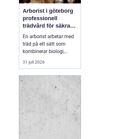
Arborist i göteborg
professionell
trädvård för säkra
och friska träd
En arborist arbetar med
träd på ett sätt som
kombinerar biologi,
säkerhet och hantverk. I
31 juli 2026
en stad som Göteborg,
där gamla träd samsas
med tät bebyggelse,
krävs genomtänkt
trädvård för att både
människor och träd ska
må bra. Många
fastighetsägare, bos...