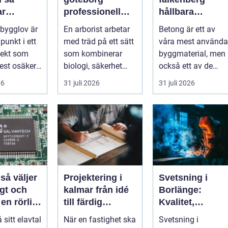
ar
professionell
hållbara
sen från
trädvård för
lösningar för
 bygglov är
En arborist arbetar
Betong är ett av
l godkänt
säkra och friska
grund, golv och
punkt i ett
med träd på ett sätt
våra mest använda
träd
utemiljö
jekt som
som kombinerar
byggmaterial, men
st osäker.
biologi, säkerhet
också ett av de
 hopar sig:
och hantverk. I en
mest
26
31 juli 2026
31 juli 2026
stad so...
missförstådda.
Många tänke...
r
Projektering i
Svetsning i
gt och
kalmar från idé
Borlänge:
 en rörlig
till färdig
Kvalitet,
nad
lösning
precision och
å sitt elavtal
När en fastighet ska
Svetsning i
hållbara