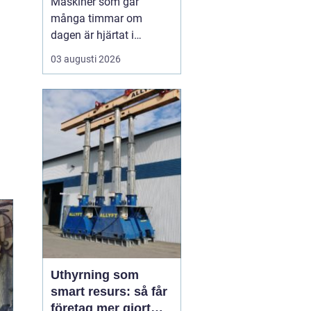
Maskiner som går
många timmar om
dagen är hjärtat i
entreprenad, skog och
03 augusti 2026
lantbruk. När de stannar,
stannar ofta allt. Därför
är
genomtänkt
maskinservice inte
bara
en kostnad, utan ett sätt
a...
Uthyrning som
smart resurs: så får
företag mer gjort