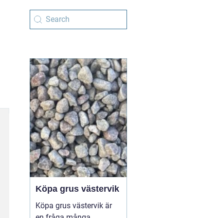
Köpa grus västervik
Köpa grus västervik är
en fråga många