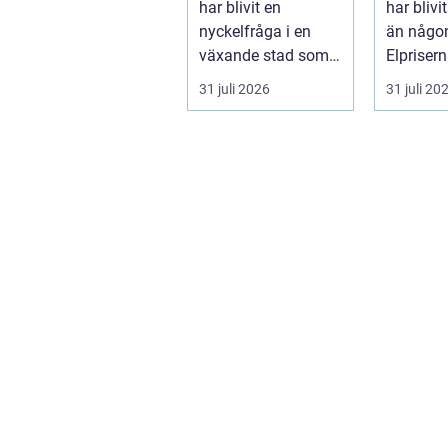
har blivit en
har blivi
nyckelfråga i en
än någon
växande stad som
Elpriser
Göteborg. När nya
snabbt, 
31 juli 2026
31 juli 20
bostäder, broar,...
av...