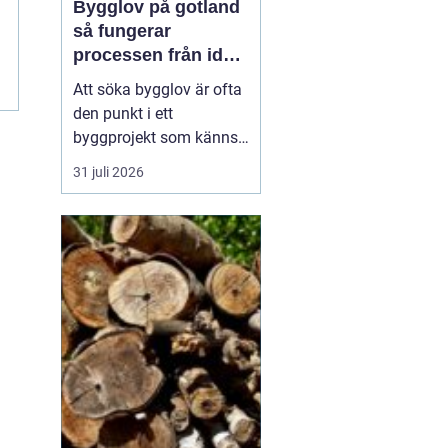
Bygglov på gotland
så fungerar
processen från idé
till godkänt beslut
Att söka bygglov är ofta
den punkt i ett
byggprojekt som känns
mest osäker. Frågorna
31 juli 2026
hopar sig: vilka
handlingar krävs, hur
länge tar det, vad säger
detaljplanen och hur
påverkas tidsplanen? På
Gotland tillkommer
dessutom särskilda
hänsyn, som kultur...