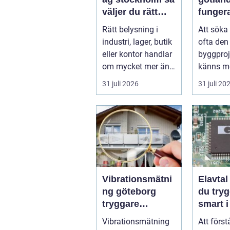
väljer du rätt
funger
partner för
proces
Rätt belysning i
Att söka
professionell
idé til
industri, lager, butik
ofta den 
ljussättning
beslut
eller kontor handlar
byggpro
om mycket mer än
känns me
att bara få det
Frågorna
31 juli 2026
31 juli 20
ljust....
vilk...
Vibrationsmätni
Elavtal så välje
ng göteborg
du tryg
tryggare
smart i
markarbeten i
elmark
Vibrationsmätning
Att först
tät stadsmiljö