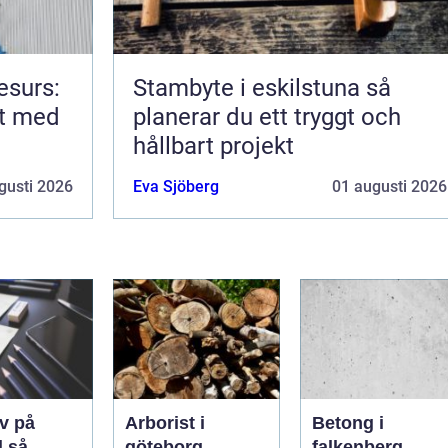
esurs:
Stambyte i eskilstuna så
rt med
planerar du ett tryggt och
hållbart projekt
gusti 2026
Eva Sjöberg
01 augusti 2026
v på
Arborist i
Betong i
så
göteborg
falkenberg