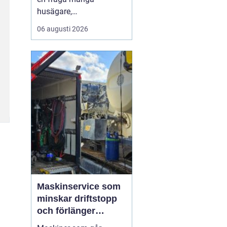
husägare,
markentreprenörer och
06 augusti 2026
fritidshusägare i
tjusttrakten ställer sig
när nya projekt ska i
gång. Rätt sorts grus gör
skillnad för allt från en
enkel trädgårdsgång till
en tungt trafikerad
uppfart eller en s...
Maskinservice som
minskar driftstopp
och förlänger
livslängden