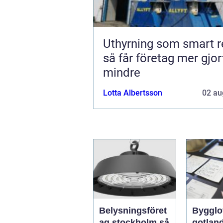
Uthyrning som smart r
så får företag mer gjo
mindre
Lotta Albertsson
02 au
Belysningsföret
Bygglo
ag stockholm så
gotland 