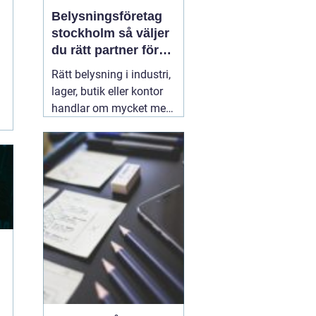
Belysningsföretag
stockholm så väljer
du rätt partner för
professionell
Rätt belysning i industri,
ljussättning
lager, butik eller kontor
handlar om mycket mer
än att bara få det ljust.
Ljuset påverkar säkerhet,
energikostnader,
produktivitet och hur en
lokal upplevs varje dag.
När företag i Stockholm
letar
31 juli 2026