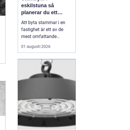
eskilstuna så
planerar du ett
tryggt och hållbart
Att byta stammar i en
projekt
fastighet är ett av de
mest omfattande
ingreppen som kan
01 augusti 2026
göras i ett hus.
Samtidigt är det en
nödvändig åtgärd för att
undvika vattenskador,
fuktproblem och
kostsamma akuta
reparationer. För
bostadsrättsföreningar,
fastighetsäga...