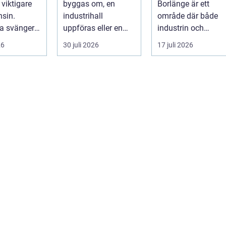
t viktigare
byggas om, en
Borlänge är ett
konstruktioner
sin.
industrihall
område där både
na svänger
uppföras eller en
industrin och
nya typer av
lantbruksanläggnin
mindre verkst&a...
26
30 juli 2026
17 juli 2026
g moderniseras ä...