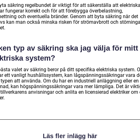
yta säkring regelbundet är viktigt för att säkerställa att elektrisk
ar fungerar korrekt och för att förebygga överbelastning,
hettning och eventuella bränder. Genom att byta säkring när det
vs kan man också minska risken för strömavbrott och störninga
et.
ken typ av säkring ska jag välja för mitt
ektriska system?
ästa valet av säkring beror på ditt specifika elektriska system.
ar ett vanligt hushållssystem, kan lågspänningssäkringar vara 
 typen att använda. Om du har en industriell anläggning eller en 
nad, kan högspänningssäkringar vara mer lämpliga. Det är viktig
 tillverkarens anvisningar och anlita en licensierad elektriker om
er.
Läs fler inlägg här