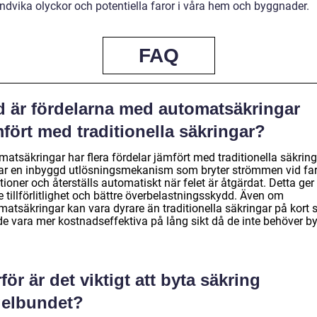
undvika olyckor och potentiella faror i våra hem och byggnader.
FAQ
d är fördelarna med automatsäkringar
fört med traditionella säkringar?
atsäkringar har flera fördelar jämfört med traditionella säkring
ar en inbyggd utlösningsmekanism som bryter strömmen vid far
tioner och återställs automatiskt när felet är åtgärdat. Detta ger
 tillförlitlighet och bättre överbelastningsskydd. Även om
atsäkringar kan vara dyrare än traditionella säkringar på kort s
de vara mer kostnadseffektiva på lång sikt då de inte behöver b
för är det viktigt att byta säkring
gelbundet?