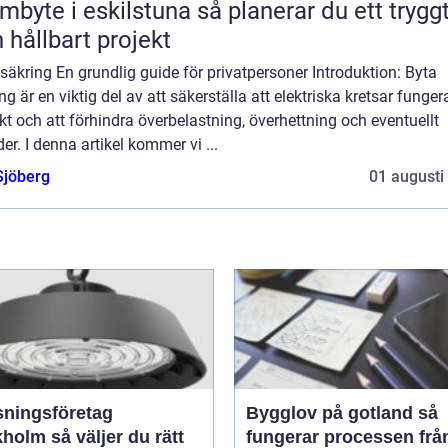
e i eskilstuna så planerar du ett tryggt
 hållbart projekt
säkring En grundlig guide för privatpersoner Introduktion: Byta
ng är en viktig del av att säkerställa att elektriska kretsar funger
kt och att förhindra överbelastning, överhettning och eventuellt
er. I denna artikel kommer vi ...
Sjöberg
01 augusti
sningsföretag
Bygglov på gotland så
 väljer du rätt
fungerar processen frå