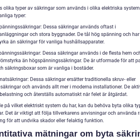
s olika typer av säkringar som används i olika elektriska system
nliga typer:
pänningssäkringar: Dessa säkringar används oftast i
ianläggningar och stora byggnader. De tål hög spänning och har
yrka än säkringar för vanliga hushållsapparater.
pänningssäkringar: Dessa säkringar används i de flesta hem oc
trömstyrka än högspänningssäkringar. De är utformade för att pa
ch säkringsboxar som är vanliga i bostäder.
atsäkringar: Dessa säkringar ersätter traditionella skruv- eller
lsäkringar och används allt mer i moderna installationer. De akt
belastning och återställs automatiskt när felet är åtgärdat.
 på vilket elektriskt system du har, kan du behöva byta olika ty
r. Det är viktigt att följa tillverkarens anvisningar och använda r
ng för att undvika skador eller felaktig funktion.
titativa mätningar om byta säkri