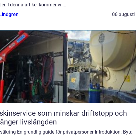
er. I denna artikel kommer vi ...
 Lindgren
06 augusti
kinservice som minskar driftstopp och
länger livslängden
säkring En grundlig guide för privatpersoner Introduktion: Byta