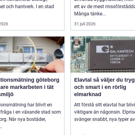
et och hantverk. I en stad
ett av de mest missförstådd
Många tänke...
 2026
31 juli 2026
ationsmätning göteborg
Elavtal så väljer du tryggt
are markarbeten i tät
och smart i en rörlig
smiljö
elmarknad
ionsmätning har blivit en
Att förstå sitt elavtal har blivi
lfråga i en växande stad som
viktigare än någonsin. Elpri
rg. När nya bostäder,
svänger snabbt, nya typer av 
..