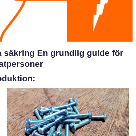
 säkring En grundlig guide för
vatpersoner
oduktion: