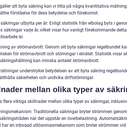
gäller att byta säkring kan vi titta på några kvantitativa mätnin
ättre förståelse för dess betydelse och förekomst:
 säkringar utbytta per år: Enligt statistik från elbolag byts i gen
s säkringar varje år, vilket visar hur vanligt förekommande detta
lsarbete är.
kning av strömavbrott: Genom att byta säkringar regelbundet k
isken för strömavbrott och störningar i elnätet. Statistik visar at
 säkringshållning kan minska antalet strömavbrott.
ätningar understryker betydelsen av att byta säkring regelbunde
ätthålla säkerheten och undvika driftstörningar.
lnader mellan olika typer av säkr
s flera viktiga skillnader mellan olika typer av säkringar, inklusiv
sningsmekanism: Traditionella säkringar bryter strömmen genom
säkringstråden när det uppstår en överbelastning. Automatsäkri
 har en inbyggd utlösningsmekanism som bryter strömmen vid 