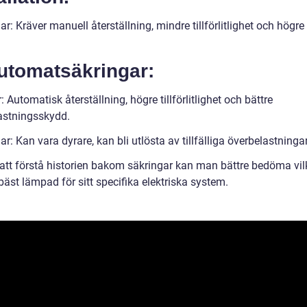
r: Kräver manuell återställning, mindre tillförlitlighet och högre 
Automatsäkringar:
: Automatisk återställning, högre tillförlitlighet och bättre
astningsskydd.
r: Kan vara dyrare, kan bli utlösta av tillfälliga överbelastningar
tt förstå historien bakom säkringar kan man bättre bedöma vil
äst lämpad för sitt specifika elektriska system.