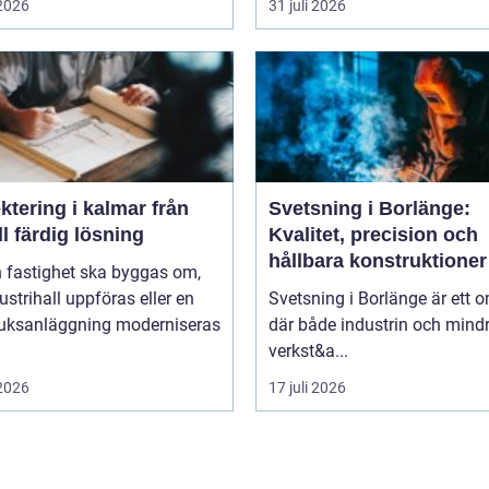
 2026
31 juli 2026
tering i kalmar från
Svetsning i Borlänge:
ill färdig lösning
Kvalitet, precision och
hållbara konstruktioner
n fastighet ska byggas om,
ustrihall uppföras eller en
Svetsning i Borlänge är ett 
ruksanläggning moderniseras
där både industrin och mind
verkst&a...
 2026
17 juli 2026