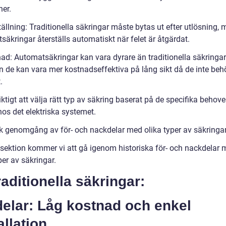
ner.
tällning: Traditionella säkringar måste bytas ut efter utlösning,
äkringar återställs automatiskt när felet är åtgärdat.
nad: Automatsäkringar kan vara dyrare än traditionella säkringar
en de kan vara mer kostnadseffektiva på lång sikt då de inte beh
.
iktigt att välja rätt typ av säkring baserat på de specifika behov
hos det elektriska systemet.
sk genomgång av för- och nackdelar med olika typer av säkringa
 sektion kommer vi att gå igenom historiska för- och nackdelar
per av säkringar.
raditionella säkringar:
delar: Låg kostnad och enkel
allation.