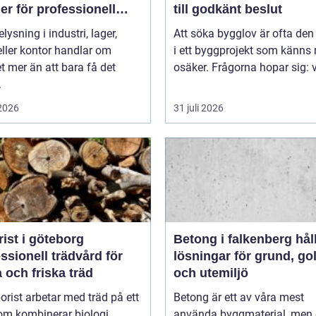
er för professionell
till godkänt beslut
ättning
elysning i industri, lager,
Att söka bygglov är ofta den
eller kontor handlar om
i ett byggprojekt som känns
 mer än att bara få det
osäker. Frågorna hopar sig: vi
.
 2026
31 juli 2026
ist i göteborg
Betong i falkenberg hållbara
ssionell trädvård för
lösningar för grund, go
 och friska träd
och utemiljö
orist arbetar med träd på ett
Betong är ett av våra mest
om kombinerar biologi,
använda byggmaterial, men