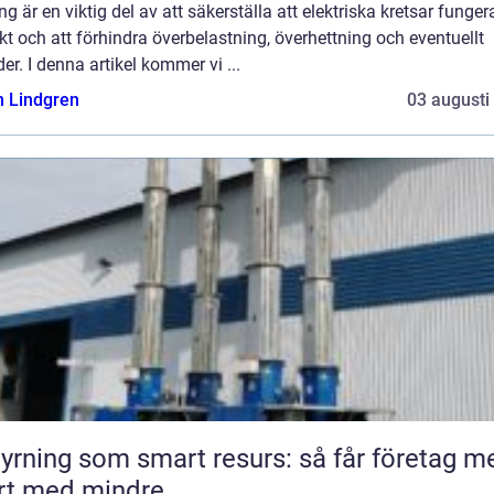
ng är en viktig del av att säkerställa att elektriska kretsar funger
kt och att förhindra överbelastning, överhettning och eventuellt
er. I denna artikel kommer vi ...
n Lindgren
03 augusti
yrning som smart resurs: så får företag m
rt med mindre