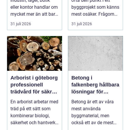
industri, lager, butik
ofta den punkt i ett
ljussättning
eller kontor handlar om
byggprojekt som känns
mycket mer än att bara
mest osäker. Frågorna
få det ljust....
hopar sig: vilk...
31 juli 2026
31 juli 2026
Arborist i göteborg
Betong i
professionell
falkenberg hållbara
trädvård för säkra
lösningar för
och friska träd
grund, golv och
En arborist arbetar med
Betong är ett av våra
utemiljö
träd på ett sätt som
mest använda
kombinerar biologi,
byggmaterial, men
säkerhet och hantverk.
också ett av de mest
I en stad so...
missförstådda. Många