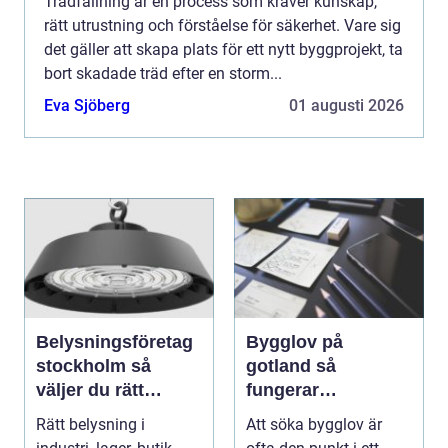
Trädfällning är en process som kräver kunskap,
rätt utrustning och förståelse för säkerhet. Vare sig
det gäller att skapa plats för ett nytt byggprojekt, ta
bort skadade träd efter en storm...
Eva Sjöberg
01 augusti 2026
Belysningsföretag
Bygglov på
stockholm så
gotland så
väljer du rätt
fungerar
partner för
processen från idé
Rätt belysning i
Att söka bygglov är
professionell
till godkänt beslut