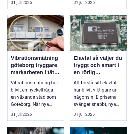
31 juli 2026
31 juli 2026
tänke...
Vibrationsmätning
Elavtal så väljer du
göteborg tryggare
tryggt och smart i
markarbeten i tät
en rörlig
stadsmiljö
elmarknad
Vibrationsmätning har
Att förstå sitt elavtal
blivit en nyckelfråga i
har blivit viktigare än
en växande stad som
någonsin. Elpriserna
Göteborg. När nya
svänger snabbt, nya
bostäder, broar,...
typer av av...
31 juli 2026
31 juli 2026