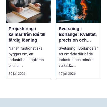
Projektering i
Svetsning i
kalmar från idé till
Borlänge: Kvalitet,
färdig lösning
precision och
hållbara
När en fastighet ska
Svetsning i Borlänge är
konstruktioner
byggas om, en
ett område där både
industrihall uppföras
industrin och mindre
eller en
verkst&a...
lantbruksanläggning
30 juli 2026
17 juli 2026
moderniseras ä...