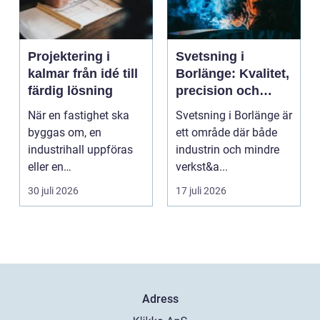
Projektering i
Svetsning i
kalmar från idé till
Borlänge: Kvalitet,
färdig lösning
precision och
hållbara
När en fastighet ska
Svetsning i Borlänge är
konstruktioner
byggas om, en
ett område där både
industrihall uppföras
industrin och mindre
eller en
verkst&a...
lantbruksanläggning
30 juli 2026
17 juli 2026
moderniseras ä...
Adress