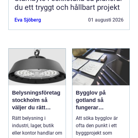
du ett tryggt och hållbart projekt
Eva Sjöberg
01 augusti 2026
Belysningsföretag
Bygglov på
stockholm så
gotland så
väljer du rätt
fungerar
partner för
processen från idé
Rätt belysning i
Att söka bygglov är
professionell
till godkänt beslut
industri, lager, butik
ofta den punkt i ett
ljussättning
eller kontor handlar om
byggprojekt som