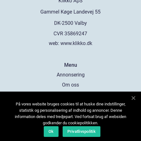
web:
www.klikko.dk
Menu
Annonsering
Om oss
Cookies
På vores website bruges cookies til at huske dine indstillinger,
Kontakta oss
statistik og personalisering af indhold og annoncer. Denne
Sitemap
information deles med tredjepart. Ved fortsat brug af websiden
godkender du cookiepolitikken.
Ok
Privatlivspolitik