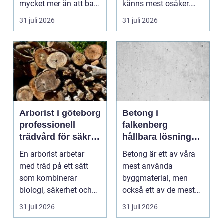
mycket mer än att bara
känns mest osäker.
få det ljust....
Frågorna hopar sig:
31 juli 2026
31 juli 2026
vilk...
Arborist i göteborg
Betong i
professionell
falkenberg
trädvård för säkra
hållbara lösningar
och friska träd
för grund, golv
En arborist arbetar
Betong är ett av våra
och utemiljö
med träd på ett sätt
mest använda
som kombinerar
byggmaterial, men
biologi, säkerhet och
också ett av de mest
hantverk. I en stad so...
missförstådda. Många
31 juli 2026
31 juli 2026
tänke...