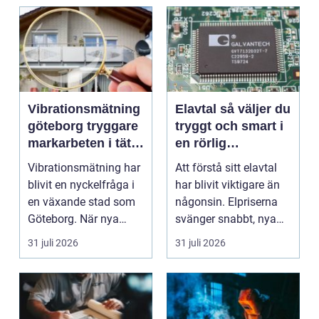
Vibrationsmätning
Elavtal så väljer du
göteborg tryggare
tryggt och smart i
markarbeten i tät
en rörlig
stadsmiljö
elmarknad
Vibrationsmätning har
Att förstå sitt elavtal
blivit en nyckelfråga i
har blivit viktigare än
en växande stad som
någonsin. Elpriserna
Göteborg. När nya
svänger snabbt, nya
bostäder, broar,...
typer av av...
31 juli 2026
31 juli 2026