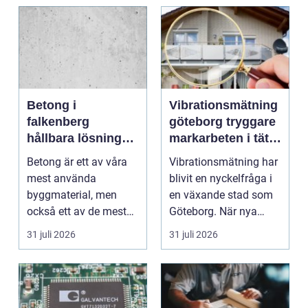
Betong i
Vibrationsmätning
falkenberg
göteborg tryggare
hållbara lösningar
markarbeten i tät
för grund, golv
stadsmiljö
Betong är ett av våra
Vibrationsmätning har
och utemiljö
mest använda
blivit en nyckelfråga i
byggmaterial, men
en växande stad som
också ett av de mest
Göteborg. När nya
missförstådda. Många
bostäder, broar,...
31 juli 2026
31 juli 2026
tänke...