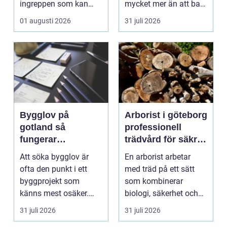
ingreppen som kan
mycket mer än att bara
göras i ett hus. Samt...
få det ljust....
01 augusti 2026
31 juli 2026
Bygglov på
Arborist i göteborg
gotland så
professionell
fungerar
trädvård för säkra
processen från idé
och friska träd
Att söka bygglov är
En arborist arbetar
till godkänt beslut
ofta den punkt i ett
med träd på ett sätt
byggprojekt som
som kombinerar
känns mest osäker.
biologi, säkerhet och
Frågorna hopar sig:
hantverk. I en stad so...
31 juli 2026
31 juli 2026
vilk...