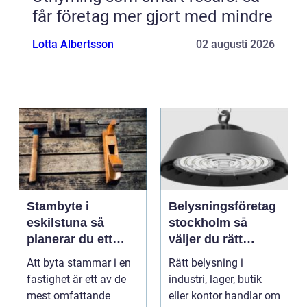
får företag mer gjort med mindre
Lotta Albertsson
02 augusti 2026
Stambyte i
Belysningsföretag
eskilstuna så
stockholm så
planerar du ett
väljer du rätt
tryggt och hållbart
partner för
Att byta stammar i en
Rätt belysning i
projekt
professionell
fastighet är ett av de
industri, lager, butik
ljussättning
mest omfattande
eller kontor handlar om