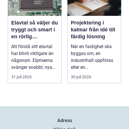
Elavtal så väljer du
Projektering i
tryggt och smart i
kalmar från idé till
en rörlig
färdig lösning
elmarknad
Att förstå sitt elavtal
När en fastighet ska
har blivit viktigare än
byggas om, en
någonsin. Elpriserna
industrihall uppföras
svänger snabbt, nya
eller en
typer av av...
lantbruksanläggning
31 juli 2026
30 juli 2026
moderniseras ä...
Adress