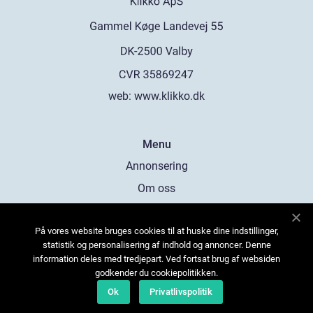
web:
www.klikko.dk
Menu
Annonsering
Om oss
Cookies
På vores website bruges cookies til at huske dine indstillinger,
Kontakta oss
statistik og personalisering af indhold og annoncer. Denne
Sitemap
information deles med tredjepart. Ved fortsat brug af websiden
godkender du cookiepolitikken.
Ok
Privatlivspolitik