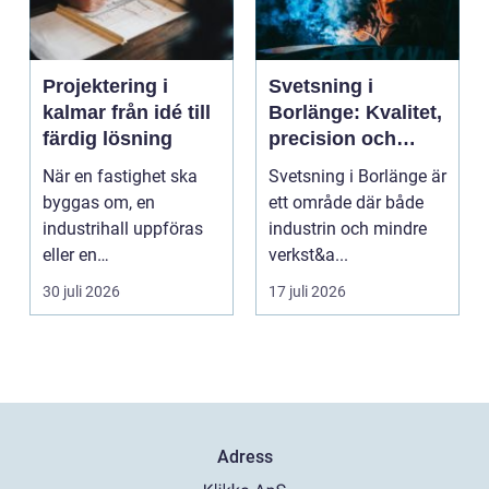
Projektering i
Svetsning i
kalmar från idé till
Borlänge: Kvalitet,
färdig lösning
precision och
hållbara
När en fastighet ska
Svetsning i Borlänge är
konstruktioner
byggas om, en
ett område där både
industrihall uppföras
industrin och mindre
eller en
verkst&a...
lantbruksanläggning
30 juli 2026
17 juli 2026
moderniseras ä...
Adress