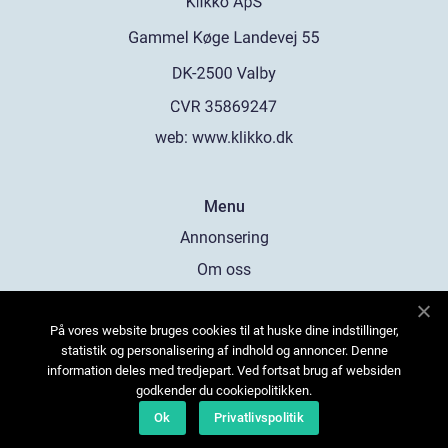
web:
www.klikko.dk
Menu
Annonsering
Om oss
Cookies
På vores website bruges cookies til at huske dine indstillinger,
Kontakta oss
statistik og personalisering af indhold og annoncer. Denne
Sitemap
information deles med tredjepart. Ved fortsat brug af websiden
godkender du cookiepolitikken.
Ok
Privatlivspolitik