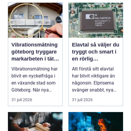
Vibrationsmätning
Elavtal så väljer du
göteborg tryggare
tryggt och smart i
markarbeten i tät
en rörlig
stadsmiljö
elmarknad
Vibrationsmätning har
Att förstå sitt elavtal
blivit en nyckelfråga i
har blivit viktigare än
en växande stad som
någonsin. Elpriserna
Göteborg. När nya
svänger snabbt, nya
bostäder, broar,...
typer av av...
31 juli 2026
31 juli 2026