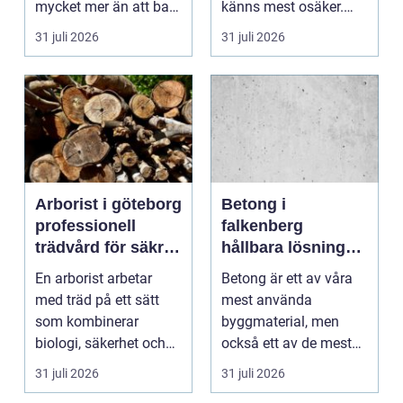
mycket mer än att bara
känns mest osäker.
få det ljust....
Frågorna hopar sig:
31 juli 2026
31 juli 2026
vilk...
Arborist i göteborg
Betong i
professionell
falkenberg
trädvård för säkra
hållbara lösningar
och friska träd
för grund, golv
En arborist arbetar
Betong är ett av våra
och utemiljö
med träd på ett sätt
mest använda
som kombinerar
byggmaterial, men
biologi, säkerhet och
också ett av de mest
hantverk. I en stad so...
missförstådda. Många
31 juli 2026
31 juli 2026
tänke...