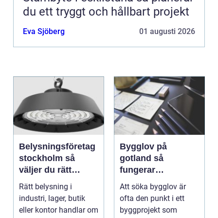
du ett tryggt och hållbart projekt
Eva Sjöberg
01 augusti 2026
Belysningsföretag
Bygglov på
stockholm så
gotland så
väljer du rätt
fungerar
partner för
processen från idé
Rätt belysning i
Att söka bygglov är
professionell
till godkänt beslut
industri, lager, butik
ofta den punkt i ett
ljussättning
eller kontor handlar om
byggprojekt som