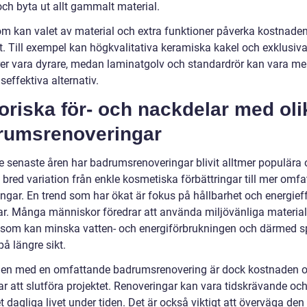
och byta ut allt gammalt material.
m kan valet av material och extra funktioner påverka kostnade
t. Till exempel kan högkvalitativa keramiska kakel och exklusiv
er vara dyrare, medan laminatgolv och standardrör kan vara me
effektiva alternativ.
oriska för- och nackdelar med oli
rumsrenoveringar
e senaste åren har badrumsrenoveringar blivit alltmer populära 
 bred variation från enkle kosmetiska förbättringar till mer omf
ingar. En trend som har ökat är fokus på hållbarhet och energief
ar. Många människor föredrar att använda miljövänliga materia
 som kan minska vatten- och energiförbrukningen och därmed s
å längre sikt.
en med en omfattande badrumsrenovering är dock kostnaden 
tar att slutföra projektet. Renoveringar kan vara tidskrävande oc
t dagliga livet under tiden. Det är också viktigt att överväga den