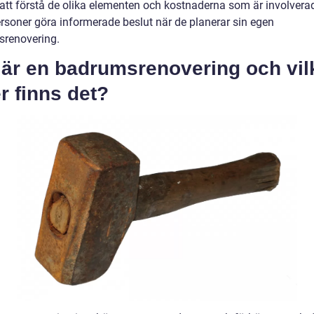
tt förstå de olika elementen och kostnaderna som är involvera
ersoner göra informerade beslut när de planerar sin egen
renovering.
 är en badrumsrenovering och vil
r finns det?