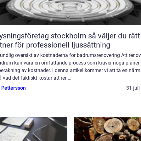
ningsföretag stockholm så väljer du rätt
tner för professionell ljussättning
rundlig översikt av kostnaderna för badrumsrenovering Att reno
badrum kan vara en omfattande process som kräver noga planer
eräkning av kostnader. I denna artikel kommer vi att ta en närm
på vad det faktiskt kostar att ren...
e Pettersson
31 jul