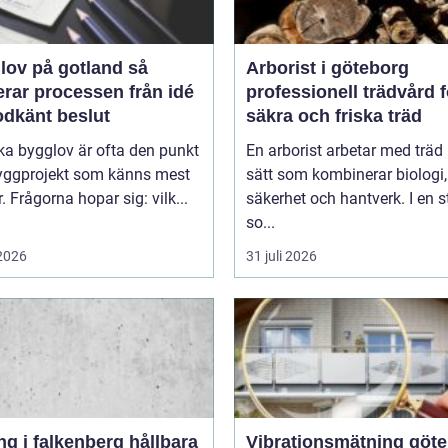
ov på gotland så
Arborist i göteborg
erar processen från idé
professionell trädvård f
godkänt beslut
säkra och friska träd
ka bygglov är ofta den punkt
En arborist arbetar med träd 
byggprojekt som känns mest
sätt som kombinerar biologi,
. Frågorna hopar sig: vilk...
säkerhet och hantverk. I en 
so...
 2026
31 juli 2026
i falkenberg hållbara
Vibrationsmätning göt