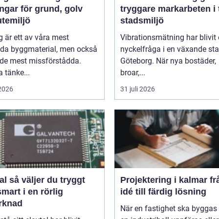
ngar för grund, golv
tryggare markarbeten i 
utemiljö
stadsmiljö
 är ett av våra mest
Vibrationsmätning har blivit
da byggmaterial, men också
nyckelfråga i en växande st
 de mest missförstådda.
Göteborg. När nya bostäder,
 tänke...
broar,...
 2026
31 juli 2026
du tryggt
Projektering i kalmar från
mart i en rörlig
idé till färdig lösning
rknad
När en fastighet ska byggas