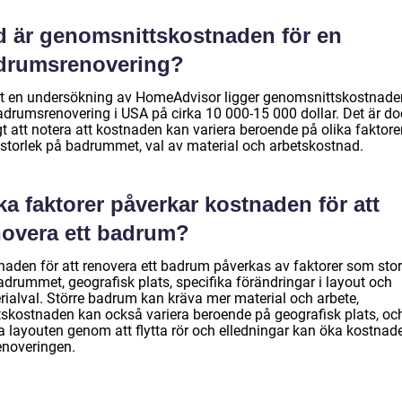
d är genomsnittskostnaden för en
drumsrenovering?
gt en undersökning av HomeAdvisor ligger genomsnittskostnade
adrumsrenovering i USA på cirka 10 000-15 000 dollar. Det är do
gt att notera att kostnaden kan variera beroende på olika faktore
storlek på badrummet, val av material och arbetskostnad.
ka faktorer påverkar kostnaden för att
novera ett badrum?
naden för att renovera ett badrum påverkas av faktorer som stor
adrummet, geografisk plats, specifika förändringar i layout och
rialval. Större badrum kan kräva mer material och arbete,
tskostnaden kan också variera beroende på geografisk plats, och
a layouten genom att flytta rör och elledningar kan öka kostnad
enoveringen.