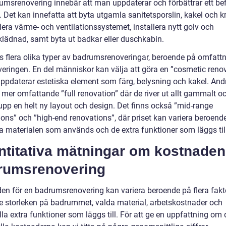
umsrenovering innebär att man uppdaterar och förbättrar ett befi
Det kan innefatta att byta utgamla sanitetsporslin, kakel och kr
era värme- och ventilationssystemet, installera nytt golv och
lädnad, samt byta ut badkar eller duschkabin.
ns flera olika typer av badrumsrenoveringar, beroende på omfatt
veringen. En del människor kan välja att göra en ”cosmetic reno
uppdaterar estetiska element som färg, belysning och kakel. And
 mer omfattande ”full renovation” där de river ut allt gammalt o
upp en helt ny layout och design. Det finns också ”mid-range
ions” och ”high-end renovations”, där priset kan variera beroend
ka materialen som används och de extra funktioner som läggs till
ntitativa mätningar om kostnaden
rumsrenovering
en för en badrumsrenovering kan variera beroende på flera fakto
ve storleken på badrummet, valda material, arbetskostnader och
la extra funktioner som läggs till. För att ge en uppfattning om 