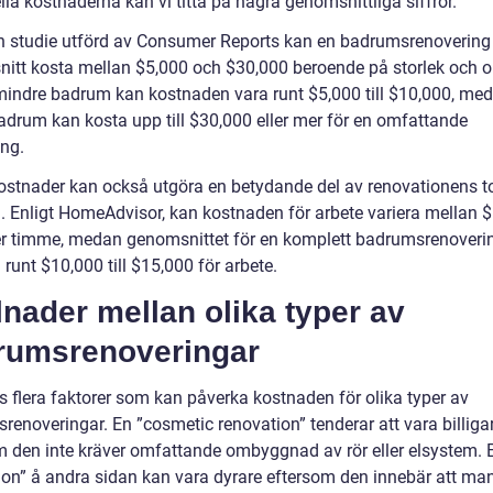
lla kostnaderna kan vi titta på några genomsnittliga siffror.
en studie utförd av Consumer Reports kan en badrumsrenovering 
itt kosta mellan $5,000 och $30,000 beroende på storlek och 
 mindre badrum kan kostnaden vara runt $5,000 till $10,000, med
badrum kan kosta upp till $30,000 eller mer för en omfattande
ing.
ostnader kan också utgöra en betydande del av renovationens t
. Enligt HomeAdvisor, kan kostnaden för arbete variera mellan 
r timme, medan genomsnittet för en komplett badrumsrenoveri
 runt $10,000 till $15,000 för arbete.
lnader mellan olika typer av
rumsrenoveringar
s flera faktorer som kan påverka kostnaden för olika typer av
renoveringar. En ”cosmetic renovation” tenderar att vara billiga
m den inte kräver omfattande ombyggnad av rör eller elsystem. E
ion” å andra sidan kan vara dyrare eftersom den innebär att ma