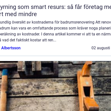
yrning som smart resurs: så får företag m
rt med mindre
rundlig översikt av kostnaderna för badrumsrenovering Att reno
badrum kan vara en omfattande process som kräver noga planer
eräkning av kostnader. I denna artikel kommer vi att ta en närm
på vad det faktiskt kostar att ren...
a Albertsson
02 augusti