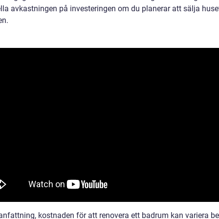
lla avkastningen på investeringen om du planerar att sälja huset
en.
nfattning, kostnaden för att renovera ett badrum kan variera b