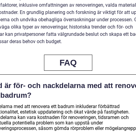
 faktorer, inklusive omfattningen av renoveringen, valda materia
stnader. En grundlig planering och forskning är viktigt för att u
erna och undvika obehagliga överraskningar under processen.
väga olika typer av renoveringar, historiska trender och för- och
ar kan privatpersoner fatta välgrundade beslut och skapa ett b
sar deras behov och budget.
FAQ
d är för- och nackdelarna med att renov
t badrum?
elarna med att renovera ett badrum inkluderar förbättrad
ionalitet, estetisk uppdatering och ökat värde på fastigheten.
delarna kan vara kostnaden för renoveringen, tidsramen och
tuella potentiella problem som kan uppstå under
veringsprocessen, såsom gömda rörproblem eller mögelangrepp