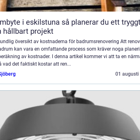
e i eskilstuna så planerar du ett tryggt
 hållbart projekt
rundlig översikt av kostnaderna för badrumsrenovering Att reno
badrum kan vara en omfattande process som kräver noga planer
eräkning av kostnader. I denna artikel kommer vi att ta en närm
på vad det faktiskt kostar att ren...
Sjöberg
01 augusti