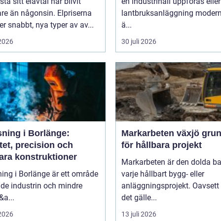
stå sitt elavtal har blivit
en industrihall uppföras eller
are än någonsin. Elpriserna
lantbruksanläggning modern
r snabbt, nya typer av av...
ä...
 2026
30 juli 2026
sning i Borlänge:
Markarbeten växjö grunden
tet, precision och
för hållbara projekt
ara konstruktioner
Markarbeten är den dolda ba
ing i Borlänge är ett område
varje hållbart bygg- eller
de industrin och mindre
anläggningsprojekt. Oavset
&a...
det gälle...
 2026
13 juli 2026