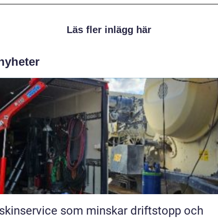
Läs fler inlägg här
 nyheter
kinservice som minskar driftstopp och