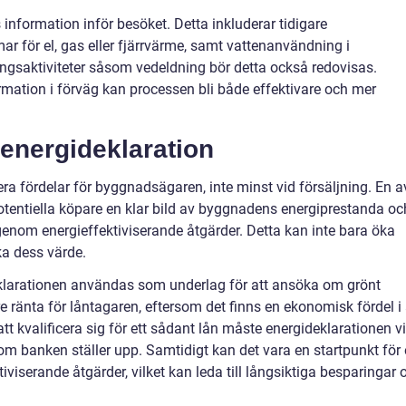
s information inför besöket. Detta inkluderar tidigare
ar för el, gas eller fjärrvärme, samt vattenanvändning i
ngsaktiviteter såsom vedeldning bör detta också redovisas.
mation i förväg kan processen bli både effektivare och mer
energideklaration
era fördelar för byggnadsägaren, inte minst vid försäljning. En a
potentiella köpare en klar bild av byggnadens energiprestanda oc
enom energieffektiviserande åtgärder. Detta kan inte bara öka
ka dess värde.
eklarationen användas som underlag för att ansöka om grönt
e ränta för låntagaren, eftersom det finns en ekonomisk fördel i 
t kvalificera sig för ett sådant lån måste energideklarationen v
som banken ställer upp. Samtidigt kan det vara en startpunkt för
iviserande åtgärder, vilket kan leda till långsiktiga besparingar 