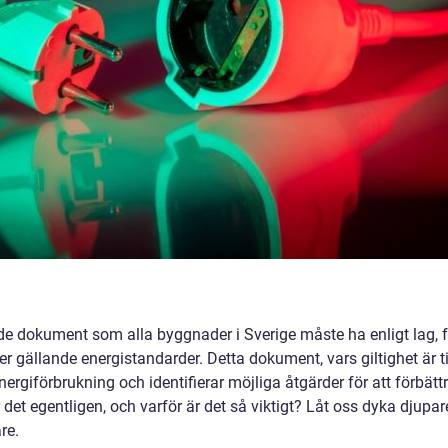
e dokument som alla byggnader i Sverige måste ha enligt lag, f
ler gällande energistandarder. Detta dokument, vars giltighet är t
ergiförbrukning och identifierar möjliga åtgärder för att förbätt
det egentligen, och varför är det så viktigt? Låt oss dyka djupar
re.