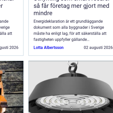
er
så får företag mer gjort med
mindre
gande
Energideklaration är ett grundläggande
verige
dokument som alla byggnader i Sverige
älla att
måste ha enligt lag, för att säkerställa att
fastigheten uppfyller gällande
 vars
energistandarder. Detta dokument, vars
gusti 2026
Lotta Albertsson
02 augusti 2026
giltighet är tio ...