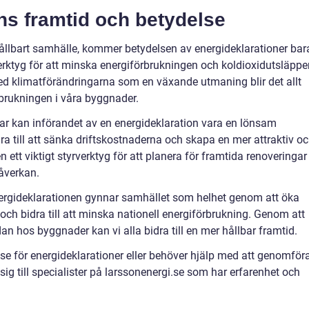
ns framtid och betydelse
 hållbart samhälle, kommer betydelsen av energideklarationer bar
verktyg för att minska energiförbrukningen och koldioxidutsläppe
 Med klimatförändringarna som en växande utmaning blir det allt
brukningen i våra byggnader.
ar kan införandet av en energideklaration vara en lönsam
dra till att sänka driftskostnaderna och skapa en mer attraktiv o
en ett viktigt styrverktyg för att planera för framtida renoveringar
åverkan.
energideklarationen gynnar samhället som helhet genom att öka
ch bidra till att minska nationell energiförbrukning. Genom att
an hos byggnader kan vi alla bidra till en mer hållbar framtid.
lse för energideklarationer eller behöver hjälp med att genomför
g till specialister på larssonenergi.se som har erfarenhet och