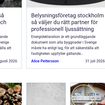
Belysningsföretag stockholm
och
så väljer du rätt partner för
professionell ljussättning
gande
Energideklaration är ett grundläggande
verige
dokument som alla byggnader i Sverige
älla att
måste ha enligt lag, för att säkerställa att
fastigheten uppfyller gällande
 vars
energistandarder. Detta dokument, vars
gusti 2026
Alice Pettersson
31 juli 2026
giltighet är tio ...