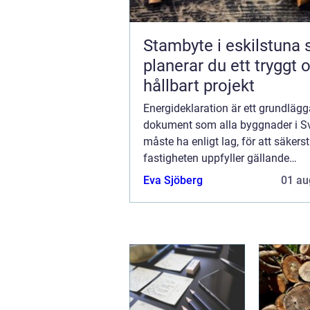
Stambyte i eskilstuna så
planerar du ett tryggt 
hållbart projekt
Energideklaration är ett grundläg
dokument som alla byggnader i S
måste ha enligt lag, för att säkerst
fastigheten uppfyller gällande
energistandarder. Detta dokument,
Eva Sjöberg
01 au
giltighet är tio ...