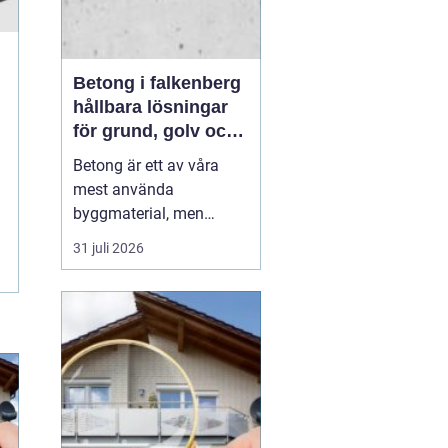
Betong i falkenberg
hållbara lösningar
för grund, golv och
utemiljö
Betong är ett av våra
mest använda
byggmaterial, men
också ett av de mest
31 juli 2026
missförstådda. Många
tänker på grå, tråkiga
ytor, men modern betong
i Falkenberg handlar lika
mycket om design,
precision och långsiktig
funktion. För den som
planerar ny grund...