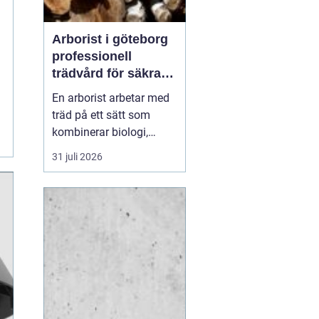
Arborist i göteborg
professionell
trädvård för säkra
och friska träd
En arborist arbetar med
träd på ett sätt som
kombinerar biologi,
säkerhet och hantverk. I
31 juli 2026
en stad som Göteborg,
där gamla träd samsas
med tät bebyggelse,
krävs genomtänkt
trädvård för att både
människor och träd ska
må bra. Många
fastighetsägare, bos...