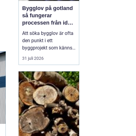
Bygglov på gotland
så fungerar
processen från idé
till godkänt beslut
Att söka bygglov är ofta
den punkt i ett
byggprojekt som känns
mest osäker. Frågorna
31 juli 2026
hopar sig: vilka
handlingar krävs, hur
länge tar det, vad säger
detaljplanen och hur
påverkas tidsplanen? På
Gotland tillkommer
dessutom särskilda
hänsyn, som kultur...