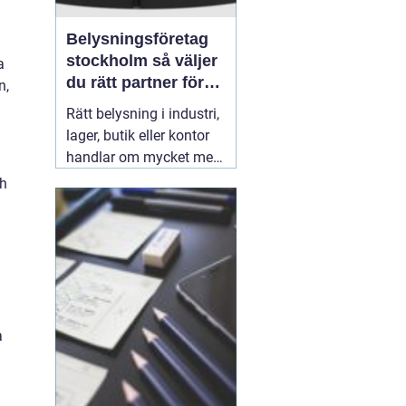
Belysningsföretag
stockholm så väljer
a
du rätt partner för
n,
professionell
Rätt belysning i industri,
ljussättning
lager, butik eller kontor
handlar om mycket mer
än att bara få det ljust.
ch
Ljuset påverkar säkerhet,
energikostnader,
produktivitet och hur en
lokal upplevs varje dag.
När företag i Stockholm
letar
31 juli 2026
a