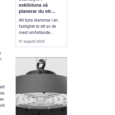
eskilstuna så
planerar du ett
tryggt och hållbart
Att byta stammar i en
projekt
fastighet är ett av de
mest omfattande
ingreppen som kan
01 augusti 2026
göras i ett hus.
Samtidigt är det en
v
nödvändig åtgärd för att
h
undvika vattenskador,
fuktproblem och
kostsamma akuta
reparationer. För
att
bostadsrättsföreningar,
isa
fastighetsäga...
 en
och