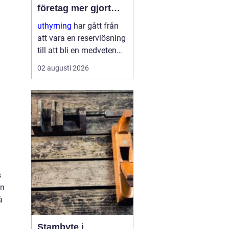
företag mer gjort
med mindre
uthyrning
har gått från
att vara en reservlösning
till att bli en medveten
strategi för många
02 augusti 2026
företag. I stället för att
binda kapital i dyr
utrustning väljer allt fler
att hyra. Det frigör både
pengar o...
s
in
å
Stambyte i