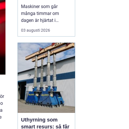
livslängden
Maskiner som går
många timmar om
dagen är hjärtat i
entreprenad, skog och
03 augusti 2026
lantbruk. När de stannar,
stannar ofta allt. Därför
är
genomtänkt
maskinservice inte
bara
en kostnad, utan ett sätt
a...
ör
io
ra
e
Uthyrning som
smart resurs: så får