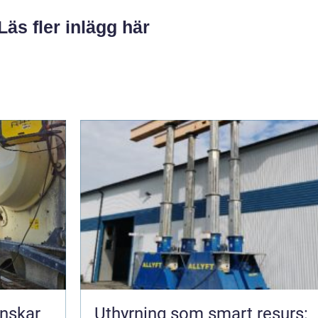
Läs fler inlägg här
nskar
Uthyrning som smart resurs: