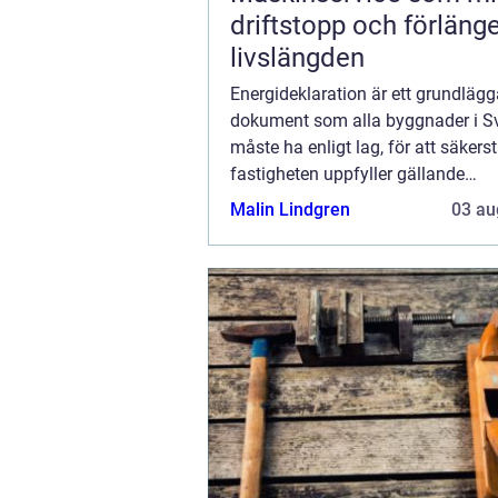
driftstopp och förläng
livslängden
Energideklaration är ett grundläg
dokument som alla byggnader i S
måste ha enligt lag, för att säkerst
fastigheten uppfyller gällande
energistandarder. Detta dokument,
Malin Lindgren
03 au
giltighet är tio ...