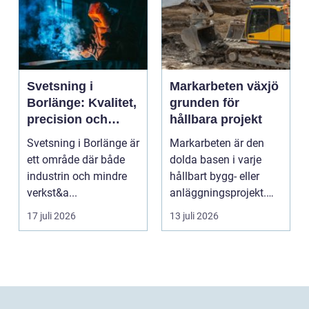
Svetsning i
Markarbeten växjö
Borlänge: Kvalitet,
grunden för
precision och
hållbara projekt
hållbara
Svetsning i Borlänge är
Markarbeten är den
konstruktioner
ett område där både
dolda basen i varje
industrin och mindre
hållbart bygg- eller
verkst&a...
anläggningsprojekt.
Oavsett om det gälle...
17 juli 2026
13 juli 2026