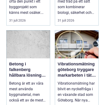
ofta den punkt i ett
med träd på ett sätt
byggprojekt som
som kombinerar
känns mest osäker.
biologi, säkerhet och
Frågorna hopar sig:
hantverk. I en stad so...
31 juli 2026
31 juli 2026
vilk...
Betong i
Vibrationsmätning
falkenberg
göteborg tryggare
hållbara lösningar
markarbeten i tät
för grund, golv
stadsmiljö
Betong är ett av våra
Vibrationsmätning har
och utemiljö
mest använda
blivit en nyckelfråga i
byggmaterial, men
en växande stad som
också ett av de mest
Göteborg. När nya