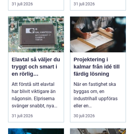
missförstådda. Många
bostäder, broar,...
31 juli 2026
31 juli 2026
tänke...
Elavtal så väljer du
Projektering i
tryggt och smart i
kalmar från idé till
en rörlig
färdig lösning
elmarknad
Att förstå sitt elavtal
När en fastighet ska
har blivit viktigare än
byggas om, en
någonsin. Elpriserna
industrihall uppföras
svänger snabbt, nya
eller en
typer av av...
lantbruksanläggning
31 juli 2026
30 juli 2026
moderniseras ä...