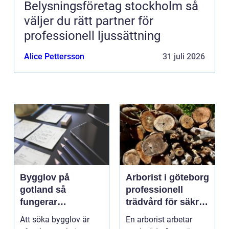
Belysningsföretag stockholm så
väljer du rätt partner för
professionell ljussättning
Alice Pettersson
31 juli 2026
Bygglov på
Arborist i göteborg
gotland så
professionell
fungerar
trädvård för säkra
processen från idé
och friska träd
Att söka bygglov är
En arborist arbetar
till godkänt beslut