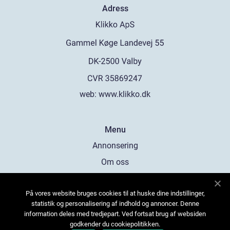
Adress
web:
www.klikko.dk
Menu
Annonsering
Om oss
Cookies
På vores website bruges cookies til at huske dine indstillinger,
Kontakta oss
statistik og personalisering af indhold og annoncer. Denne
Sitemap
information deles med tredjepart. Ved fortsat brug af websiden
godkender du cookiepolitikken.