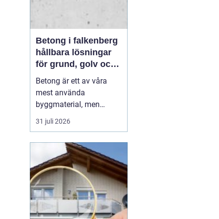
Betong i falkenberg
hållbara lösningar
för grund, golv och
utemiljö
Betong är ett av våra
mest använda
byggmaterial, men
också ett av de mest
31 juli 2026
missförstådda. Många
tänker på grå, tråkiga
ytor, men modern betong
i Falkenberg handlar lika
mycket om design,
precision och långsiktig
funktion. För den som
planerar ny grund...