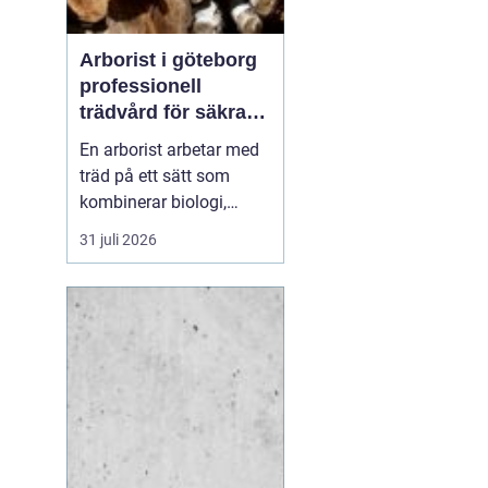
Arborist i göteborg
professionell
trädvård för säkra
och friska träd
En arborist arbetar med
träd på ett sätt som
kombinerar biologi,
säkerhet och hantverk. I
31 juli 2026
en stad som Göteborg,
där gamla träd samsas
med tät bebyggelse,
krävs genomtänkt
trädvård för att både
människor och träd ska
må bra. Många
fastighetsägare, bos...