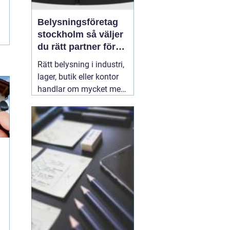
Belysningsföretag
stockholm så väljer
du rätt partner för
professionell
Rätt belysning i industri,
ljussättning
lager, butik eller kontor
handlar om mycket mer
än att bara få det ljust.
Ljuset påverkar säkerhet,
energikostnader,
produktivitet och hur en
lokal upplevs varje dag.
När företag i Stockholm
letar
31 juli 2026