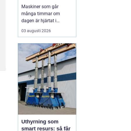
livslängden
Maskiner som går
många timmar om
dagen är hjärtat i
entreprenad, skog och
03 augusti 2026
lantbruk. När de stannar,
stannar ofta allt. Därför
är
genomtänkt
maskinservice inte
bara
en kostnad, utan ett sätt
a...
Uthyrning som
smart resurs: så får