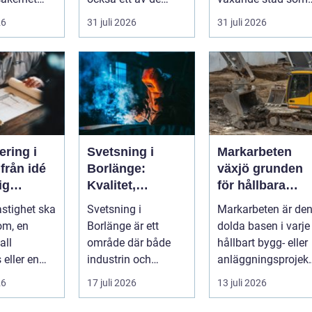
erk. I en
mest
Göteborg. När nya
26
31 juli 2026
31 juli 2026
.
missförstådda.
bostäder, broar,...
Många tänke...
ering i
Svetsning i
Markarbeten
é
Borlänge:
växjö grunden
dig
Kvalitet,
för hållbara
g
precision och
projekt
astighet ska
Svetsning i
Markarbeten är de
hållbara
om, en
Borlänge är ett
dolda basen i varje
konstruktioner
all
område där både
hållbart bygg- eller
 eller en
industrin och
anläggningsprojekt
sanläggnin
mindre verkst&a...
Oavsett om det
26
17 juli 2026
13 juli 2026
iseras ä...
gälle...