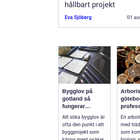
hållbart projekt
Eva Sjöberg
01 au
Bygglov på
Arboris
gotland så
götebo
fungerar
profess
processen från
trädvår
Att söka bygglov är
En arbori
idé till godkänt
säkra o
ofta den punkt i ett
med träd
beslut
träd
byggprojekt som
som kom
känns mest osäker.
biologi, 