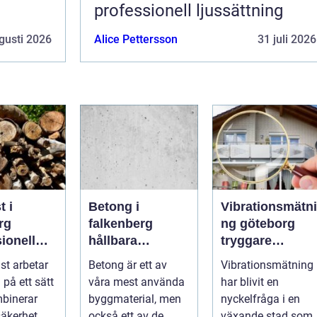
professionell ljussättning
gusti 2026
Alice Pettersson
31 juli 2026
t i
Betong i
Vibrationsmätni
rg
falkenberg
ng göteborg
ionell
hållbara
tryggare
d för
lösningar för
markarbeten i
st arbetar
Betong är ett av
Vibrationsmätning
ch friska
grund, golv och
tät stadsmiljö
 på ett sätt
våra mest använda
har blivit en
utemiljö
binerar
byggmaterial, men
nyckelfråga i en
säkerhet
också ett av de
växande stad som