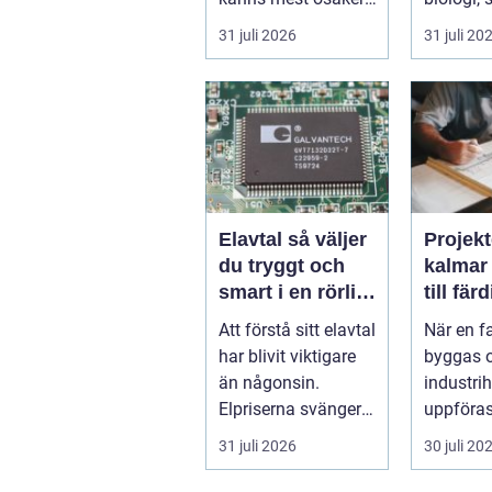
Frågorna hopar sig:
och hantv
31 juli 2026
31 juli 20
vilk...
stad so..
Elavtal så väljer
Projekt
du tryggt och
kalmar från id
smart i en rörlig
till fär
elmarknad
lösnin
Att förstå sitt elavtal
När en f
har blivit viktigare
byggas 
än någonsin.
industrih
Elpriserna svänger
uppföras
snabbt, nya typer av
lantbruk
31 juli 2026
30 juli 20
av...
g modern