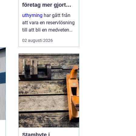
företag mer gjort
med mindre
uthyrning
har gått från
att vara en reservlösning
till att bli en medveten
strategi för många
02 augusti 2026
företag. I stället för att
binda kapital i dyr
utrustning väljer allt fler
att hyra. Det frigör både
pengar o...
Stambyte i