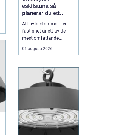
eskilstuna så
planerar du ett
tryggt och hållbart
Att byta stammar i en
projekt
fastighet är ett av de
mest omfattande
ingreppen som kan
01 augusti 2026
göras i ett hus.
Samtidigt är det en
nödvändig åtgärd för att
undvika vattenskador,
fuktproblem och
kostsamma akuta
reparationer. För
bostadsrättsföreningar,
fastighetsäga...