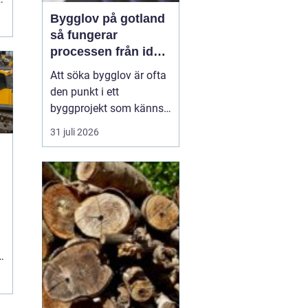
Bygglov på gotland
så fungerar
processen från idé
till godkänt beslut
Att söka bygglov är ofta
den punkt i ett
byggprojekt som känns
mest osäker. Frågorna
31 juli 2026
hopar sig: vilka
handlingar krävs, hur
länge tar det, vad säger
detaljplanen och hur
n
påverkas tidsplanen? På
Gotland tillkommer
dessutom särskilda
.
hänsyn, som kultur...