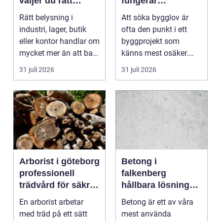
väljer du rätt
fungerar
partner för
processen från idé
Rätt belysning i
Att söka bygglov är
professionell
till godkänt beslut
industri, lager, butik
ofta den punkt i ett
ljussättning
eller kontor handlar om
byggprojekt som
mycket mer än att bara
känns mest osäker.
få det ljust....
Frågorna hopar sig:
31 juli 2026
31 juli 2026
vilk...
Arborist i göteborg
Betong i
professionell
falkenberg
trädvård för säkra
hållbara lösningar
och friska träd
för grund, golv
En arborist arbetar
Betong är ett av våra
och utemiljö
med träd på ett sätt
mest använda