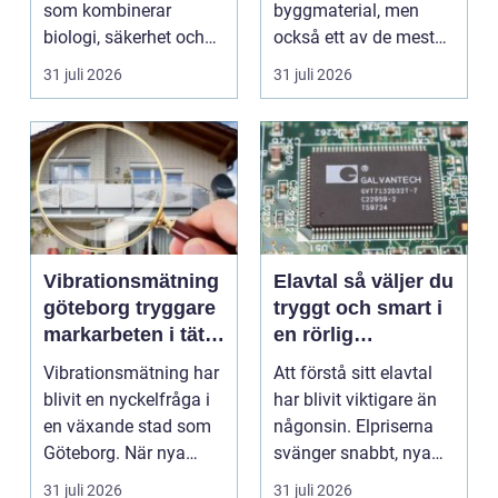
som kombinerar
byggmaterial, men
biologi, säkerhet och
också ett av de mest
hantverk. I en stad so...
missförstådda. Många
31 juli 2026
31 juli 2026
tänke...
Vibrationsmätning
Elavtal så väljer du
göteborg tryggare
tryggt och smart i
markarbeten i tät
en rörlig
stadsmiljö
elmarknad
Vibrationsmätning har
Att förstå sitt elavtal
blivit en nyckelfråga i
har blivit viktigare än
en växande stad som
någonsin. Elpriserna
Göteborg. När nya
svänger snabbt, nya
bostäder, broar,...
typer av av...
31 juli 2026
31 juli 2026