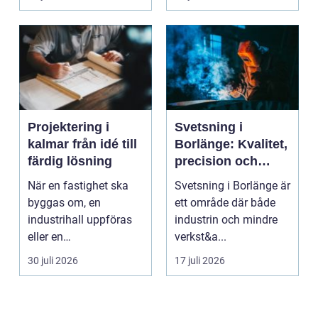
Projektering i
Svetsning i
kalmar från idé till
Borlänge: Kvalitet,
färdig lösning
precision och
hållbara
När en fastighet ska
Svetsning i Borlänge är
konstruktioner
byggas om, en
ett område där både
industrihall uppföras
industrin och mindre
eller en
verkst&a...
lantbruksanläggning
30 juli 2026
17 juli 2026
moderniseras ä...