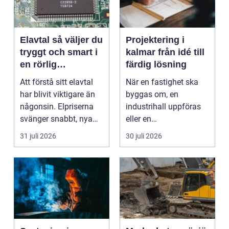
Elavtal så väljer du
Projektering i
tryggt och smart i
kalmar från idé till
en rörlig
färdig lösning
elmarknad
Att förstå sitt elavtal
När en fastighet ska
har blivit viktigare än
byggas om, en
någonsin. Elpriserna
industrihall uppföras
svänger snabbt, nya
eller en
typer av av...
lantbruksanläggning
31 juli 2026
30 juli 2026
moderniseras ä...