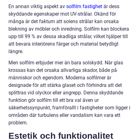
En annan viktig aspekt av
solfilm fastighet
är dess
skyddande egenskaper mot UV-strålar. Okänd för
många är det faktum att solens strålar kan orsaka
blekning av möbler och inredning. Solfilm kan blockera
upp till 99 % av dessa skadliga strålar, vilket hjälper till
att bevara interiörens färger och material betydligt
längre.
Men solfilm erbjuder mer än bara solskydd. När glas
krossas kan det orsaka allvarliga skador, både på
människor och egendom. Moderna solfilmer är
designade för att stärka glaset och förhindra att det
splittras vid olyckor eller angrepp. Denna skyddande
funktion gör solfilm till ett bra val även ur
säkerhetssynpunkt, framförallt i fastigheter som ligger i
områden där turbulens eller vandalism kan vara ett
problem.
Estetik och funktionalitet