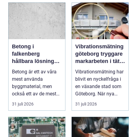
Betong i
Vibrationsmätning
falkenberg
göteborg tryggare
hållbara lösningar
markarbeten i tät
för grund, golv
stadsmiljö
Betong är ett av våra
Vibrationsmätning har
och utemiljö
mest använda
blivit en nyckelfråga i
byggmaterial, men
en växande stad som
också ett av de mest
Göteborg. När nya
missförstådda. Många
bostäder, broar,...
31 juli 2026
31 juli 2026
tänke...