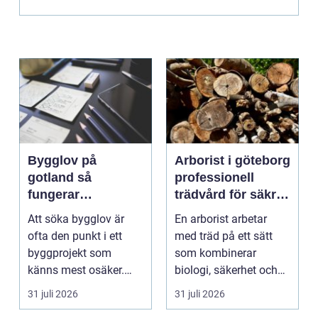
Bygglov på
Arborist i göteborg
gotland så
professionell
fungerar
trädvård för säkra
processen från idé
och friska träd
Att söka bygglov är
En arborist arbetar
till godkänt beslut
ofta den punkt i ett
med träd på ett sätt
byggprojekt som
som kombinerar
känns mest osäker.
biologi, säkerhet och
Frågorna hopar sig:
hantverk. I en stad so...
31 juli 2026
31 juli 2026
vilk...