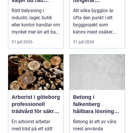
väljer du rätt
fungerar
partner för
processen från idé
Rätt belysning i
Att söka bygglov är
professionell
till godkänt beslut
industri, lager, butik
ofta den punkt i ett
ljussättning
eller kontor handlar om
byggprojekt som
mycket mer än att bara
känns mest osäker.
få det ljust....
Frågorna hopar sig:
31 juli 2026
31 juli 2026
vilk...
Arborist i göteborg
Betong i
professionell
falkenberg
trädvård för säkra
hållbara lösningar
och friska träd
för grund, golv
En arborist arbetar
Betong är ett av våra
och utemiljö
med träd på ett sätt
mest använda