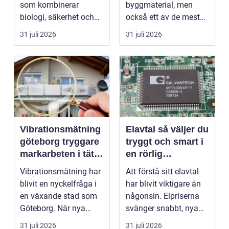
som kombinerar
byggmaterial, men
biologi, säkerhet och
också ett av de mest
hantverk. I en stad so...
missförstådda. Många
31 juli 2026
31 juli 2026
tänke...
Vibrationsmätning
Elavtal så väljer du
göteborg tryggare
tryggt och smart i
markarbeten i tät
en rörlig
stadsmiljö
elmarknad
Vibrationsmätning har
Att förstå sitt elavtal
blivit en nyckelfråga i
har blivit viktigare än
en växande stad som
någonsin. Elpriserna
Göteborg. När nya
svänger snabbt, nya
bostäder, broar,...
typer av av...
31 juli 2026
31 juli 2026