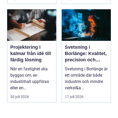
Projektering i
Svetsning i
kalmar från idé till
Borlänge: Kvalitet,
färdig lösning
precision och
hållbara
När en fastighet ska
Svetsning i Borlänge är
konstruktioner
byggas om, en
ett område där både
industrihall uppföras
industrin och mindre
eller en
verkst&a...
lantbruksanläggning
30 juli 2026
17 juli 2026
moderniseras ä...