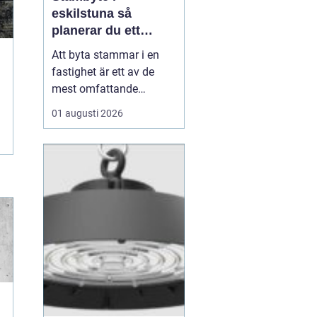
eskilstuna så
planerar du ett
tryggt och hållbart
Att byta stammar i en
projekt
fastighet är ett av de
mest omfattande
ingreppen som kan
01 augusti 2026
göras i ett hus.
Samtidigt är det en
nödvändig åtgärd för att
undvika vattenskador,
fuktproblem och
kostsamma akuta
reparationer. För
bostadsrättsföreningar,
fastighetsäga...