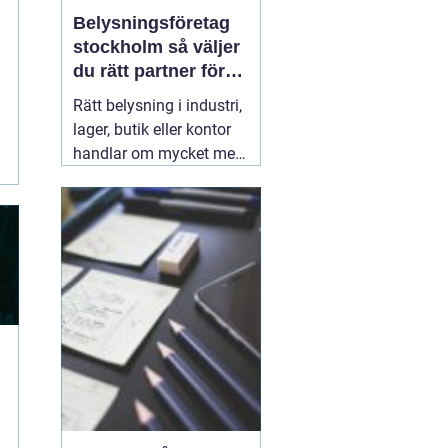
Belysningsföretag
stockholm så väljer
du rätt partner för
professionell
Rätt belysning i industri,
ljussättning
lager, butik eller kontor
handlar om mycket mer
än att bara få det ljust.
Ljuset påverkar säkerhet,
energikostnader,
produktivitet och hur en
lokal upplevs varje dag.
När företag i Stockholm
letar
31 juli 2026