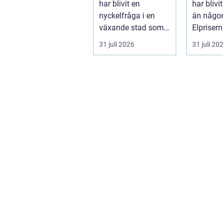
har blivit en
har blivi
nyckelfråga i en
än någon
växande stad som
Elpriser
Göteborg. När nya
snabbt, 
31 juli 2026
31 juli 20
bostäder, broar,...
av...