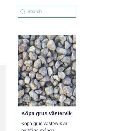
Köpa grus västervik
Köpa grus västervik är
en fråga många