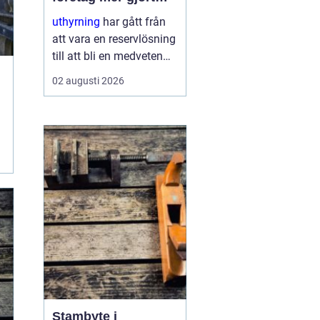
med mindre
uthyrning
har gått från
att vara en reservlösning
till att bli en medveten
strategi för många
02 augusti 2026
företag. I stället för att
binda kapital i dyr
utrustning väljer allt fler
att hyra. Det frigör både
pengar o...
Stambyte i