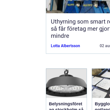
Uthyrning som smart r
så får företag mer gjo
mindre
Lotta Albertsson
02 au
Belysningsföret
Bygglo
ag stockholm så
gotland 