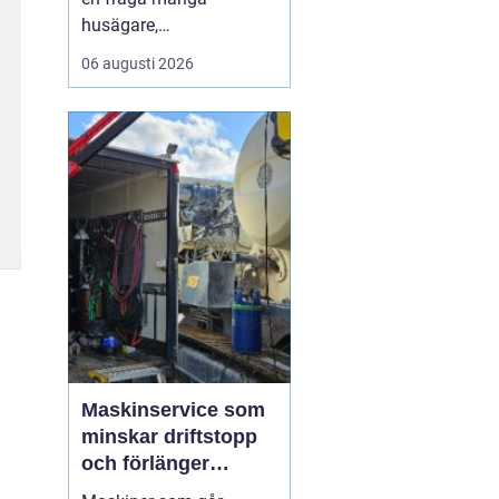
husägare,
markentreprenörer och
06 augusti 2026
fritidshusägare i
tjusttrakten ställer sig
när nya projekt ska i
gång. Rätt sorts grus gör
skillnad för allt från en
enkel trädgårdsgång till
en tungt trafikerad
uppfart eller en s...
Maskinservice som
minskar driftstopp
och förlänger
livslängden