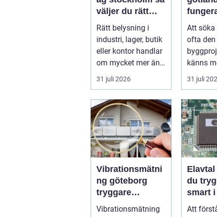
väljer du rätt
funger
partner för
proces
Rätt belysning i
Att söka
professionell
idé til
industri, lager, butik
ofta den 
ljussättning
beslut
eller kontor handlar
byggpro
om mycket mer än
känns me
att bara få det
Frågorna
31 juli 2026
31 juli 20
ljust....
vilk...
Vibrationsmätni
Elavtal så välje
ng göteborg
du tryg
tryggare
smart i
markarbeten i
elmark
Vibrationsmätning
Att först
tät stadsmiljö