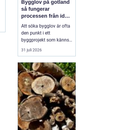
Bygglov på gotland
så fungerar
processen från idé
till godkänt beslut
Att söka bygglov är ofta
den punkt i ett
byggprojekt som känns
mest osäker. Frågorna
31 juli 2026
hopar sig: vilka
handlingar krävs, hur
länge tar det, vad säger
detaljplanen och hur
påverkas tidsplanen? På
Gotland tillkommer
dessutom särskilda
hänsyn, som kultur...