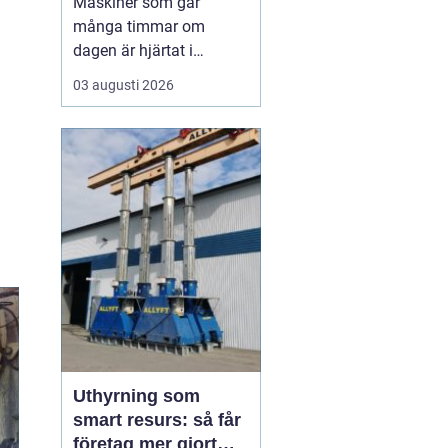
Maskiner som går
många timmar om
dagen är hjärtat i
entreprenad, skog och
03 augusti 2026
lantbruk. När de stannar,
stannar ofta allt. Därför
är
genomtänkt
maskinservice inte
bara
en kostnad, utan ett sätt
a...
Uthyrning som
smart resurs: så får
företag mer gjort