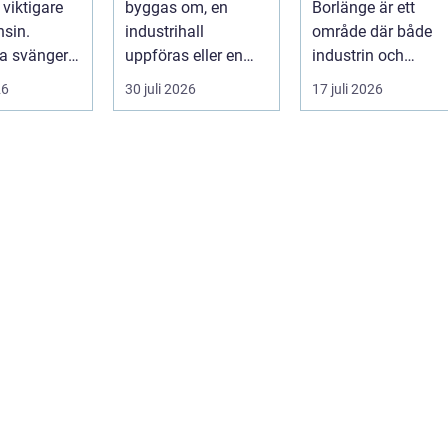
t viktigare
byggas om, en
Borlänge är ett
konstruktioner
sin.
industrihall
område där både
na svänger
uppföras eller en
industrin och
nya typer av
lantbruksanläggnin
mindre verkst&a...
26
30 juli 2026
17 juli 2026
g moderniseras ä...