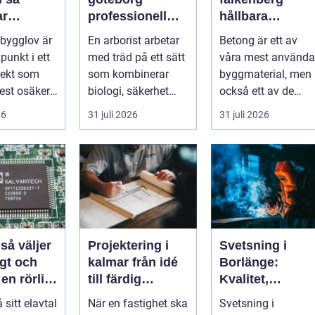
ar
professionell
hållbara
sen från
trädvård för
lösningar för
 bygglov är
En arborist arbetar
Betong är ett av
l godkänt
säkra och friska
grund, golv och
punkt i ett
med träd på ett sätt
våra mest använda
träd
utemiljö
jekt som
som kombinerar
byggmaterial, men
st osäker.
biologi, säkerhet
också ett av de
 hopar sig:
och hantverk. I en
mest
26
31 juli 2026
31 juli 2026
stad so...
missförstådda.
Många tänke...
r
Projektering i
Svetsning i
gt och
kalmar från idé
Borlänge:
 en rörlig
till färdig
Kvalitet,
nad
lösning
precision och
å sitt elavtal
När en fastighet ska
Svetsning i
hållbara