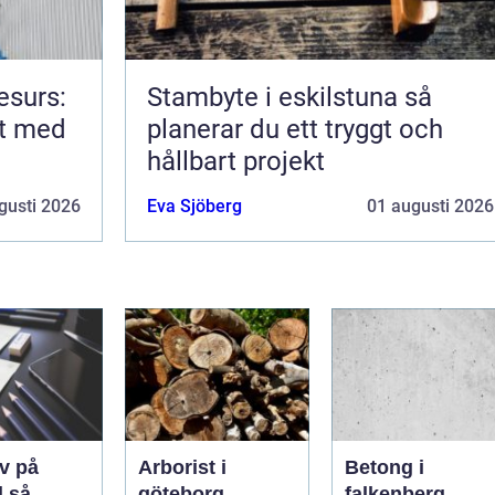
esurs:
Stambyte i eskilstuna så
rt med
planerar du ett tryggt och
hållbart projekt
gusti 2026
Eva Sjöberg
01 augusti 2026
v på
Arborist i
Betong i
så
göteborg
falkenberg