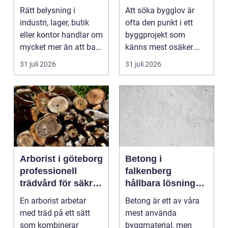
partner för
processen från idé
Rätt belysning i
Att söka bygglov är
professionell
till godkänt beslut
industri, lager, butik
ofta den punkt i ett
ljussättning
eller kontor handlar om
byggprojekt som
mycket mer än att bara
känns mest osäker.
få det ljust....
Frågorna hopar sig:
31 juli 2026
31 juli 2026
vilk...
Arborist i göteborg
Betong i
professionell
falkenberg
trädvård för säkra
hållbara lösningar
och friska träd
för grund, golv
En arborist arbetar
Betong är ett av våra
och utemiljö
med träd på ett sätt
mest använda
som kombinerar
byggmaterial, men