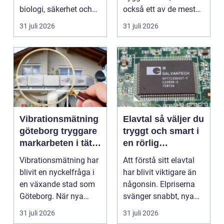
biologi, säkerhet och
också ett av de mest
hantverk. I en stad so...
missförstådda. Många
31 juli 2026
31 juli 2026
tänke...
Vibrationsmätning
Elavtal så väljer du
göteborg tryggare
tryggt och smart i
markarbeten i tät
en rörlig
stadsmiljö
elmarknad
Vibrationsmätning har
Att förstå sitt elavtal
blivit en nyckelfråga i
har blivit viktigare än
en växande stad som
någonsin. Elpriserna
Göteborg. När nya
svänger snabbt, nya
bostäder, broar,...
typer av av...
31 juli 2026
31 juli 2026