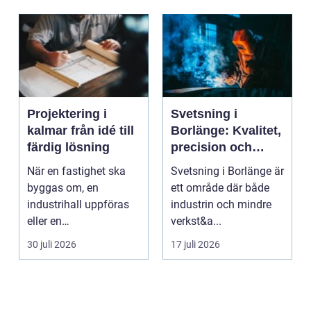
Projektering i
Svetsning i
kalmar från idé till
Borlänge: Kvalitet,
färdig lösning
precision och
hållbara
När en fastighet ska
Svetsning i Borlänge är
konstruktioner
byggas om, en
ett område där både
industrihall uppföras
industrin och mindre
eller en
verkst&a...
lantbruksanläggning
30 juli 2026
17 juli 2026
moderniseras ä...