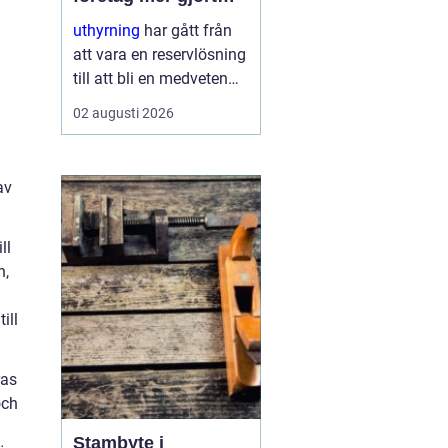
med mindre
uthyrning
har gått från
att vara en reservlösning
till att bli en medveten
strategi för många
02 augusti 2026
företag. I stället för att
binda kapital i dyr
utrustning väljer allt fler
av
att hyra. Det frigör både
pengar o...
ll
n,
ill
ras
och
Stambyte i