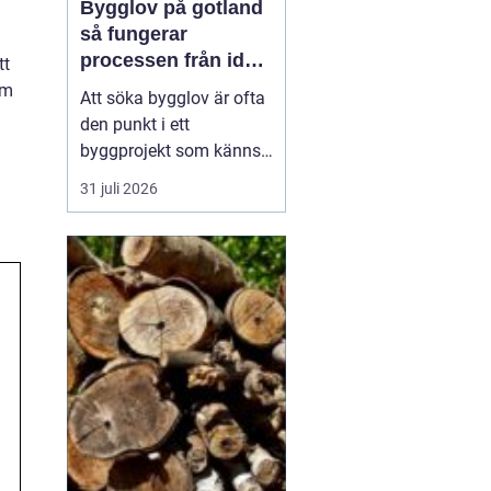
Bygglov på gotland
så fungerar
processen från idé
tt
till godkänt beslut
om
Att söka bygglov är ofta
den punkt i ett
byggprojekt som känns
mest osäker. Frågorna
31 juli 2026
hopar sig: vilka
handlingar krävs, hur
länge tar det, vad säger
detaljplanen och hur
påverkas tidsplanen? På
Gotland tillkommer
dessutom särskilda
hänsyn, som kultur...