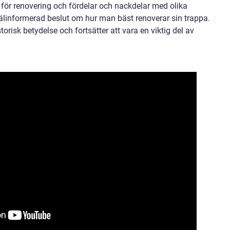
r för renovering och fördelar och nackdelar med olika
älinformerad beslut om hur man bäst renoverar sin trappa.
orisk betydelse och fortsätter att vara en viktig del av