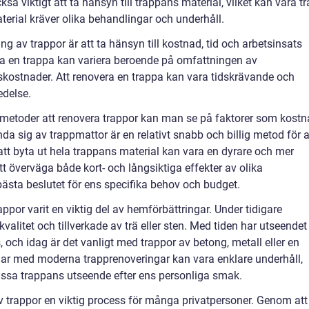
så viktigt att ta hänsyn till trappans material, vilket kan vara tr
aterial kräver olika behandlingar och underhåll.
g av trappor är att ta hänsyn till kostnad, tid och arbetsinsats
ra en trappa kan variera beroende på omfattningen av
skostnader. Att renovera en trappa kan vara tidskrävande och
edelse.
ka metoder att renovera trappor kan man se på faktorer som kostn
ända sig av trappmattor är en relativt snabb och billig metod för a
tt byta ut hela trappans material kan vara en dyrare och mer
tt överväga både kort- och långsiktiga effekter av olika
bästa beslutet för ens specifika behov och budget.
ppor varit en viktig del av hemförbättringar. Under tidigare
alitet och tillverkade av trä eller sten. Med tiden har utseendet
, och idag är det vanligt med trappor av betong, metall eller en
lar med moderna trapprenoveringar kan vara enklare underhåll,
assa trappans utseende efter ens personliga smak.
 trappor en viktig process för många privatpersoner. Genom att