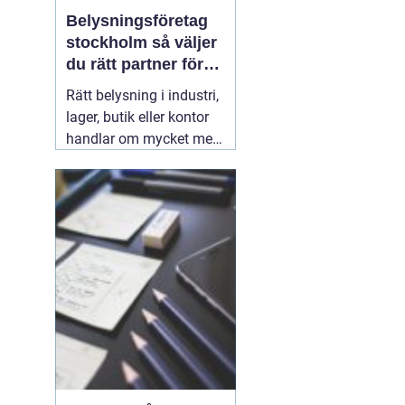
Belysningsföretag
stockholm så väljer
du rätt partner för
professionell
Rätt belysning i industri,
ljussättning
lager, butik eller kontor
handlar om mycket mer
än att bara få det ljust.
Ljuset påverkar säkerhet,
energikostnader,
produktivitet och hur en
lokal upplevs varje dag.
När företag i Stockholm
letar
31 juli 2026