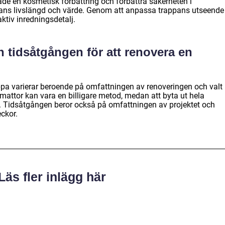
de en kosmetisk förbättring och förbättra säkerheten i
ans livslängd och värde. Genom att anpassa trappans utseende
tiv inredningsdetalj.
 tidsåtgången för att renovera en
ppa varierar beroende på omfattningen av renoveringen och valt
mattor kan vara en billigare metod, medan att byta ut hela
. Tidsåtgången beror också på omfattningen av projektet och
eckor.
Läs fler inlägg här