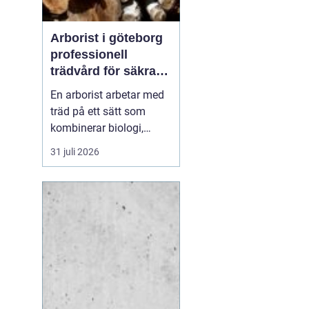
Arborist i göteborg
professionell
trädvård för säkra
och friska träd
En arborist arbetar med
träd på ett sätt som
kombinerar biologi,
säkerhet och hantverk. I
31 juli 2026
en stad som Göteborg,
där gamla träd samsas
med tät bebyggelse,
krävs genomtänkt
trädvård för att både
människor och träd ska
må bra. Många
fastighetsägare, bos...