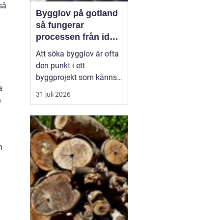
så
Bygglov på gotland
så fungerar
processen från idé
till godkänt beslut
Att söka bygglov är ofta
den punkt i ett
m
byggprojekt som känns
a
mest osäker. Frågorna
31 juli 2026
h
hopar sig: vilka
handlingar krävs, hur
länge tar det, vad säger
detaljplanen och hur
h
påverkas tidsplanen? På
Gotland tillkommer
dessutom särskilda
hänsyn, som kultur...