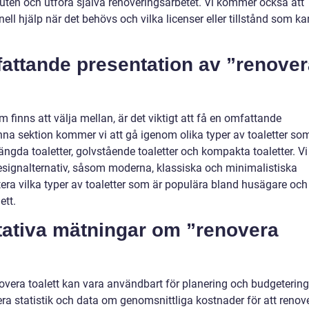
uten och utföra själva renoveringsarbetet. Vi kommer också att
nell hjälp när det behövs och vilka licenser eller tillstånd som ka
attande presentation av ”renover
m finns att välja mellan, är det viktigt att få en omfattande
enna sektion kommer vi att gå igenom olika typer av toaletter so
ngda toaletter, golvstående toaletter och kompakta toaletter. Vi
esignalternativ, såsom moderna, klassiska och minimalistiska
tera vilka typer av toaletter som är populära bland husägare och
ett.
tativa mätningar om ”renovera
overa toalett kan vara användbart för planering och budgetering.
ra statistik och data om genomsnittliga kostnader för att renov