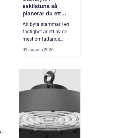
eskilstuna så
planerar du ett
tryggt och hållbart
Att byta stammar i en
projekt
fastighet är ett av de
mest omfattande
ingreppen som kan
01 augusti 2026
göras i ett hus.
Samtidigt är det en
nödvändig åtgärd för att
undvika vattenskador,
fuktproblem och
kostsamma akuta
reparationer. För
bostadsrättsföreningar,
fastighetsäga...
ra