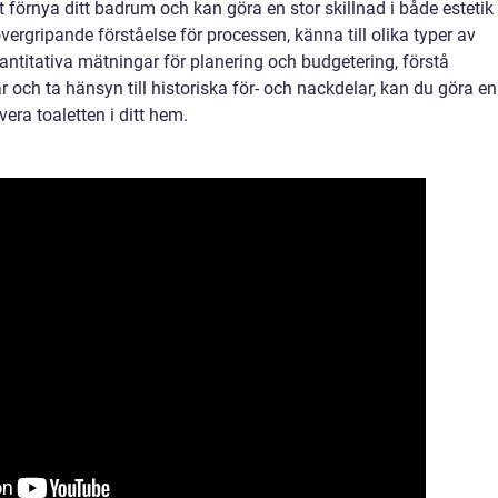
tt förnya ditt badrum och kan göra en stor skillnad i både estetik
vergripande förståelse för processen, känna till olika typer av
antitativa mätningar för planering och budgetering, förstå
r och ta hänsyn till historiska för- och nackdelar, kan du göra en
era toaletten i ditt hem.