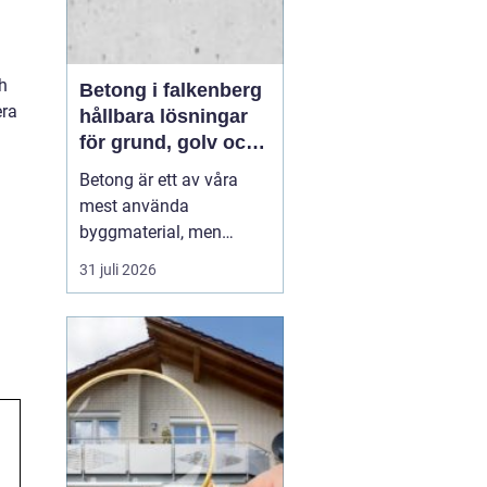
ch
Betong i falkenberg
era
hållbara lösningar
för grund, golv och
utemiljö
Betong är ett av våra
mest använda
byggmaterial, men
också ett av de mest
31 juli 2026
missförstådda. Många
tänker på grå, tråkiga
ytor, men modern betong
i Falkenberg handlar lika
mycket om design,
precision och långsiktig
funktion. För den som
planerar ny grund...