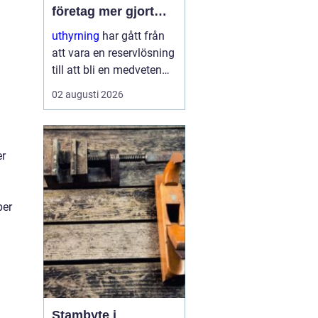
företag mer gjort
med mindre
uthyrning
har gått från
att vara en reservlösning
till att bli en medveten
strategi för många
02 augusti 2026
företag. I stället för att
binda kapital i dyr
utrustning väljer allt fler
att hyra. Det frigör både
er
pengar o...
per
Stambyte i