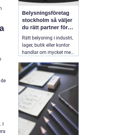
n
Belysningsföretag
stockholm så väljer
a
du rätt partner för
professionell
Rätt belysning i industri,
ljussättning
lager, butik eller kontor
handlar om mycket mer
m
än att bara få det ljust.
Ljuset påverkar säkerhet,
energikostnader,
 de
produktivitet och hur en
lokal upplevs varje dag.
När företag i Stockholm
letar
31 juli 2026
 I
era