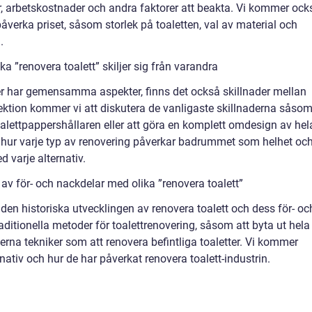
er, arbetskostnader och andra faktorer att beakta. Vi kommer ock
påverka priset, såsom storlek på toaletten, val av material och
.
a ”renovera toalett” skiljer sig från varandra
er har gemensamma aspekter, finns det också skillnader mellan
sektion kommer vi att diskutera de vanligaste skillnaderna såso
 toalettpappershållaren eller att göra en komplett omdesign av hel
hur varje typ av renovering påverkar badrummet som helhet oc
 varje alternativ.
v för- och nackdelar med olika ”renovera toalett”
 den historiska utvecklingen av renovera toalett och dess för- oc
aditionella metoder för toalettrenovering, såsom att byta ut hela
na tekniker som att renovera befintliga toaletter. Vi kommer
nativ och hur de har påverkat renovera toalett-industrin.