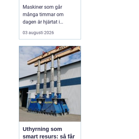
livslängden
Maskiner som går
många timmar om
dagen är hjärtat i
entreprenad, skog och
03 augusti 2026
lantbruk. När de stannar,
stannar ofta allt. Därför
är
genomtänkt
maskinservice inte
bara
en kostnad, utan ett sätt
a...
Uthyrning som
smart resurs: så får