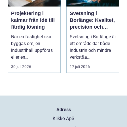
Projektering i
Svetsning i
kalmar från idé till
Borlänge: Kvalitet,
färdig lösning
precision och
hållbara
När en fastighet ska
Svetsning i Borlänge är
konstruktioner
byggas om, en
ett område där både
industrihall uppföras
industrin och mindre
eller en
verkst&a...
lantbruksanläggning
30 juli 2026
17 juli 2026
moderniseras ä...
Adress