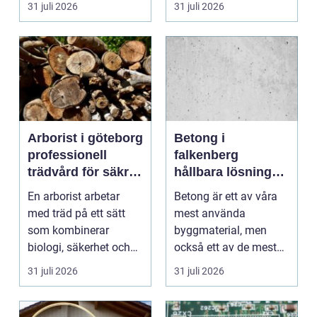
31 juli 2026
31 juli 2026
vilk...
Arborist i göteborg
Betong i
professionell
falkenberg
trädvård för säkra
hållbara lösningar
och friska träd
för grund, golv
En arborist arbetar
Betong är ett av våra
och utemiljö
med träd på ett sätt
mest använda
som kombinerar
byggmaterial, men
biologi, säkerhet och
också ett av de mest
hantverk. I en stad so...
missförstådda. Många
31 juli 2026
31 juli 2026
tänke...