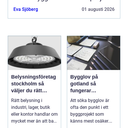
Eva Sjöberg
01 augusti 2026
Belysningsföretag
Bygglov på
stockholm så
gotland så
väljer du rätt
fungerar
partner för
processen från idé
Rätt belysning i
Att söka bygglov är
professionell
till godkänt beslut
industri, lager, butik
ofta den punkt i ett
ljussättning
eller kontor handlar om
byggprojekt som
mycket mer än att bara
känns mest osäker.
få det ljust....
Frågorna hopar sig: