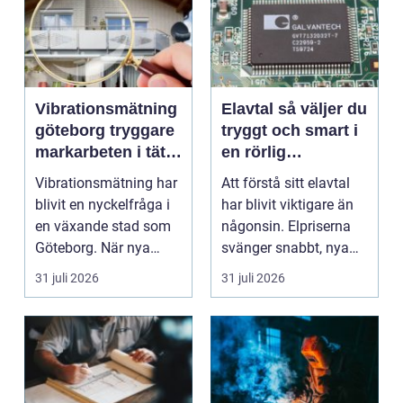
Vibrationsmätning
Elavtal så väljer du
göteborg tryggare
tryggt och smart i
markarbeten i tät
en rörlig
stadsmiljö
elmarknad
Vibrationsmätning har
Att förstå sitt elavtal
blivit en nyckelfråga i
har blivit viktigare än
en växande stad som
någonsin. Elpriserna
Göteborg. När nya
svänger snabbt, nya
bostäder, broar,...
typer av av...
31 juli 2026
31 juli 2026