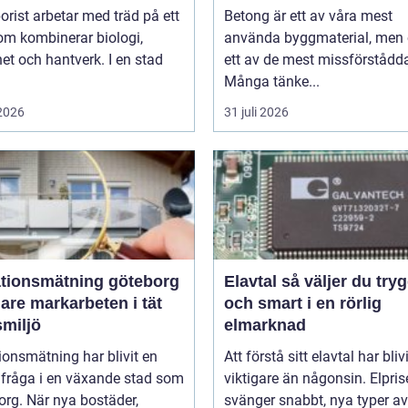
orist arbetar med träd på ett
Betong är ett av våra mest
om kombinerar biologi,
använda byggmaterial, men
et och hantverk. I en stad
ett av de mest missförstådd
Många tänke...
 2026
31 juli 2026
ationsmätning göteborg
Elavtal så väljer du tryggt
are markarbeten i tät
och smart i en rörlig
smiljö
elmarknad
ionsmätning har blivit en
Att förstå sitt elavtal har blivi
lfråga i en växande stad som
viktigare än någonsin. Elpri
rg. När nya bostäder,
svänger snabbt, nya typer av 