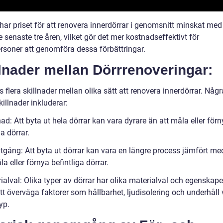
 har priset för att renovera innerdörrar i genomsnitt minskat me
 senaste tre åren, vilket gör det mer kostnadseffektivt för
ersoner att genomföra dessa förbättringar.
lnader mellan Dörrrenoveringar:
s flera skillnader mellan olika sätt att renovera innerdörrar. Någ
illnader inkluderar:
ad: Att byta ut hela dörrar kan vara dyrare än att måla eller för
ga dörrar.
tgång: Att byta ut dörrar kan vara en längre process jämfört med
a eller förnya befintliga dörrar.
ialval: Olika typer av dörrar har olika materialval och egenskaper
att överväga faktorer som hållbarhet, ljudisolering och underhåll 
yp.