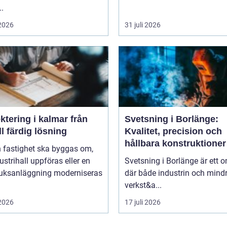
..
 2026
31 juli 2026
tering i kalmar från
Svetsning i Borlänge:
ill färdig lösning
Kvalitet, precision och
hållbara konstruktioner
n fastighet ska byggas om,
ustrihall uppföras eller en
Svetsning i Borlänge är ett 
ruksanläggning moderniseras
där både industrin och mind
verkst&a...
 2026
17 juli 2026