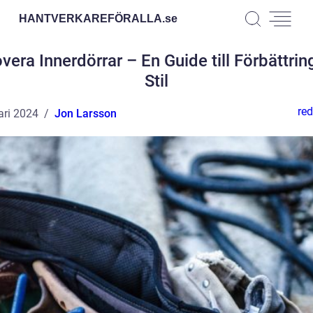
HANTVERKAREFÖRALLA.
se
vera Innerdörrar – En Guide till Förbättrin
Stil
red
ari 2024
Jon Larsson