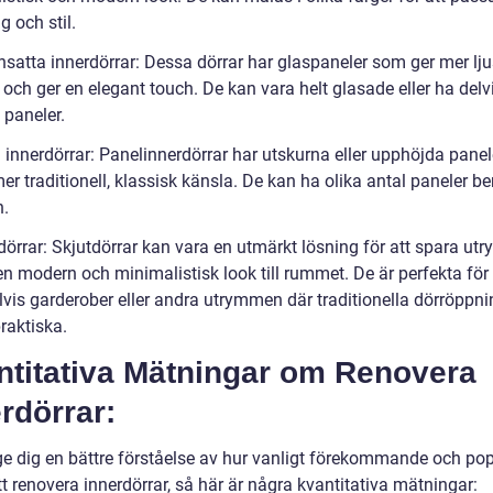
g och stil.
nsatta innerdörrar: Dessa dörrar har glaspaneler som ger mer ljus
och ger en elegant touch. De kan vara helt glasade eller ha delv
 paneler.
 innerdörrar: Panelinnerdörrar har utskurna eller upphöjda panel
er traditionell, klassisk känsla. De kan ha olika antal paneler b
n.
tdörrar: Skjutdörrar kan vara en utmärkt lösning för att spara u
en modern och minimalistisk look till rummet. De är perfekta för
vis garderober eller andra utrymmen där traditionella dörröppni
praktiska.
ntitativa Mätningar om Renovera
rdörrar:
 ge dig en bättre förståelse av hur vanligt förekommande och pop
tt renovera innerdörrar, så här är några kvantitativa mätningar: