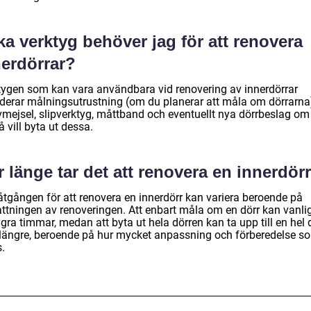
ka verktyg behöver jag för att renovera
nerdörrar?
tygen som kan vara användbara vid renovering av innerdörrar
uderar målningsutrustning (om du planerar att måla om dörrarna
vmejsel, slipverktyg, måttband och eventuellt nya dörrbeslag om
 vill byta ut dessa.
 länge tar det att renovera en innerdör
åtgången för att renovera en innerdörr kan variera beroende på
ttningen av renoveringen. Att enbart måla om en dörr kan vanlig
gra timmar, medan att byta ut hela dörren kan ta upp till en hel
r längre, beroende på hur mycket anpassning och förberedelse s
.