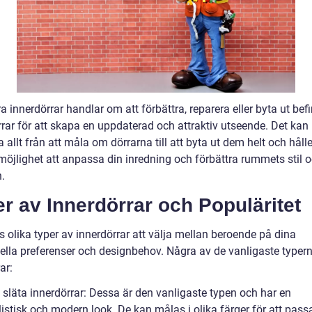
 innerdörrar handlar om att förbättra, reparera eller byta ut befi
rrar för att skapa en uppdaterad och attraktiv utseende. Det kan
 allt från att måla om dörrarna till att byta ut dem helt och hålle
 möjlighet att anpassa din inredning och förbättra rummets stil 
.
r av Innerdörrar och Populäritet
s olika typer av innerdörrar att välja mellan beroende på dina
uella preferenser och designbehov. Några av de vanligaste typer
ar:
 släta innerdörrar: Dessa är den vanligaste typen och har en
istisk och modern look. De kan målas i olika färger för att pass