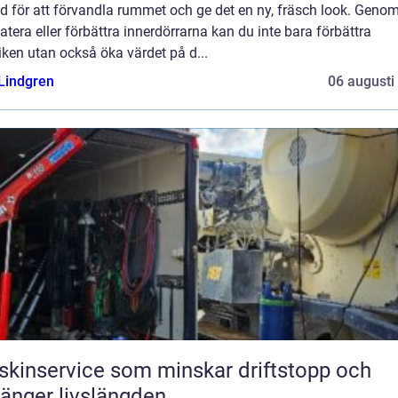
 för att förvandla rummet och ge det en ny, fräsch look. Genom
tera eller förbättra innerdörrarna kan du inte bara förbättra
iken utan också öka värdet på d...
 Lindgren
06 augusti
kinservice som minskar driftstopp och
länger livslängden