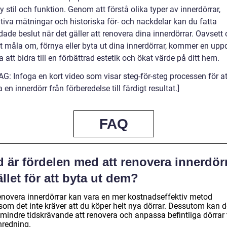
y stil och funktion. Genom att förstå olika typer av innerdörrar,
ativa mätningar och historiska för- och nackdelar kan du fatta
ade beslut när det gäller att renovera dina innerdörrar. Oavsett
tt måla om, förnya eller byta ut dina innerdörrar, kommer en upp
 att bidra till en förbättrad estetik och ökat värde på ditt hem.
G: Infoga en kort video som visar steg-för-steg processen för at
 en innerdörr från förberedelse till färdigt resultat.]
FAQ
 är fördelen med att renovera innerdör
ället för att byta ut dem?
renovera innerdörrar kan vara en mer kostnadseffektiv metod
som det inte kräver att du köper helt nya dörrar. Dessutom kan d
mindre tidskrävande att renovera och anpassa befintliga dörrar t
nredning.