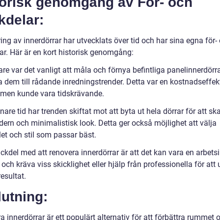
torisk genomgång av För- och
kdelar:
ng av innerdörrar har utvecklats över tid och har sina egna för-
ar. Här är en kort historisk genomgång:
are var det vanligt att måla och förnya befintliga panelinnerdörra
 dem till rådande inredningstrender. Detta var en kostnadseffek
 men kunde vara tidskrävande.
nare tid har trenden skiftat mot att byta ut hela dörrar för att s
ern och minimalistisk look. Detta ger också möjlighet att välja
et och stil som passar bäst.
ckdel med att renovera innerdörrar är att det kan vara en arbets
och kräva viss skicklighet eller hjälp från professionella för att
esultat.
utning:
 innerdörrar är ett populärt alternativ för att förbättra rummet 