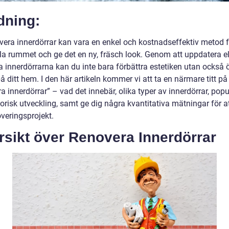
dning:
overa innerdörrar kan vara en enkel och kostnadseffektiv metod f
la rummet och ge det en ny, fräsch look. Genom att uppdatera el
a innerdörrarna kan du inte bara förbättra estetiken utan också 
å ditt hem. I den här artikeln kommer vi att ta en närmare titt på
a innerdörrar” – vad det innebär, olika typer av innerdörrar, popu
orisk utveckling, samt ge dig några kvantitativa mätningar för a
overingsprojekt.
rsikt över Renovera Innerdörrar