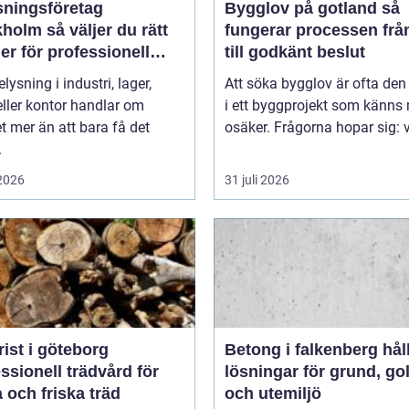
sningsföretag
Bygglov på gotland så
 väljer du rätt
fungerar processen frå
er för professionell
till godkänt beslut
ättning
elysning i industri, lager,
Att söka bygglov är ofta den
eller kontor handlar om
i ett byggprojekt som känns
 mer än att bara få det
osäker. Frågorna hopar sig: vi
.
 2026
31 juli 2026
ist i göteborg
Betong i falkenberg hållbara
ssionell trädvård för
lösningar för grund, go
 och friska träd
och utemiljö