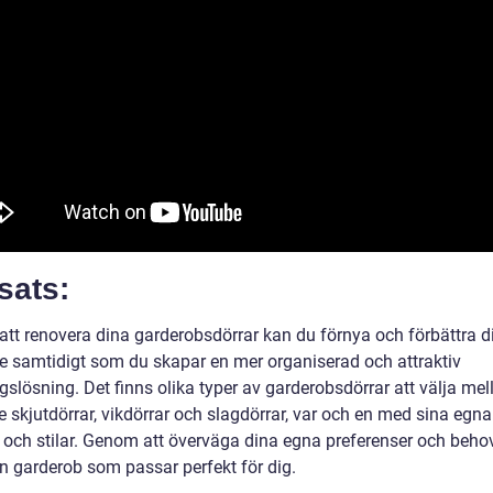
sats:
tt renovera dina garderobsdörrar kan du förnya och förbättra di
 samtidigt som du skapar en mer organiserad och attraktiv
gslösning. Det finns olika typer av garderobsdörrar att välja mel
e skjutdörrar, vikdörrar och slagdörrar, var och en med sina egn
r och stilar. Genom att överväga dina egna preferenser och beho
n garderob som passar perfekt för dig.