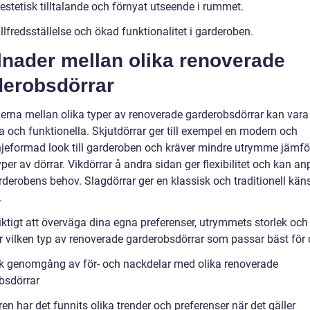
estetisk tilltalande och förnyat utseende i rummet.
llfredsställelse och ökad funktionalitet i garderoben.
lnader mellan olika renoverade
derobsdörrar
derna mellan olika typer av renoverade garderobsdörrar kan var
a och funktionella. Skjutdörrar ger till exempel en modern och
njeformad look till garderoben och kräver mindre utrymme jämf
per av dörrar. Vikdörrar å andra sidan ger flexibilitet och kan a
rderobens behov. Slagdörrar ger en klassisk och traditionell känsl
.
iktigt att överväga dina egna preferenser, utrymmets storlek och 
er vilken typ av renoverade garderobsdörrar som passar bäst för 
sk genomgång av för- och nackdelar med olika renoverade
bsdörrar
en har det funnits olika trender och preferenser när det gäller