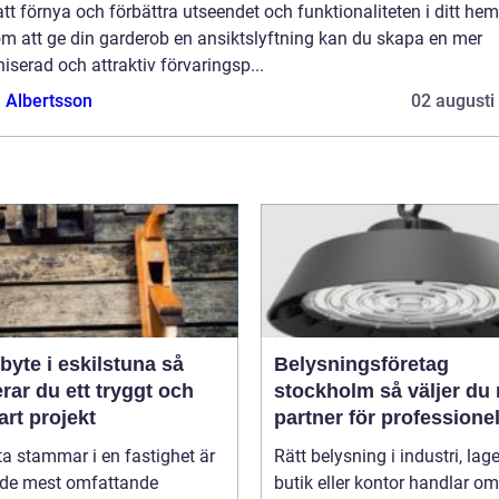
att förnya och förbättra utseendet och funktionaliteten i ditt hem
m att ge din garderob en ansiktslyftning kan du skapa en mer
iserad och attraktiv förvaringsp...
a Albertsson
02 augusti
yte i eskilstuna så
Belysningsföretag
rar du ett tryggt och
stockholm så väljer du rätt
art projekt
partner för professionel
ljussättning
ta stammar i en fastighet är
Rätt belysning i industri, lage
v de mest omfattande
butik eller kontor handlar om