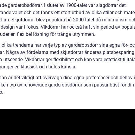
de garderobsdörrar. I slutet av 1900-talet var slagdörrar det
nde valet och det fanns ett stort utbud av olika stilar och mater
ellan. Skjutdörrar blev populära på 2000-talet då minimalism oc
esign var i fokus. Vikdörrar har också haft sin period av popula
juder en flexibel lösning för trånga utrymmen.
 olika trenderna har varje typ av garderobsdörr sina egna för- o
ar. Några av fördelarna med skjutdörrar är deras platsbesparing
utseende. Vikdörrar ger flexibilitet och kan vara estetiskt tilltal
ar ger en klassisk och tidlös känsla.
dan är det viktigt att överväga dina egna preferenser och behov 
vilken typ av renoverade garderobsdörrar som passar bäst för din
b.