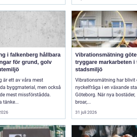
i falkenberg hållbara
Vibrationsmätning göt
ngar för grund, golv
tryggare markarbeten i 
utemiljö
stadsmiljö
 är ett av våra mest
Vibrationsmätning har blivit
da byggmaterial, men också
nyckelfråga i en växande st
 de mest missförstådda.
Göteborg. När nya bostäder,
 tänke...
broar,...
 2026
31 juli 2026