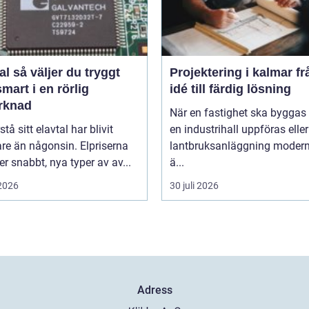
du tryggt
Projektering i kalmar från
mart i en rörlig
idé till färdig lösning
rknad
När en fastighet ska byggas
stå sitt elavtal har blivit
en industrihall uppföras eller
are än någonsin. Elpriserna
lantbruksanläggning modern
r snabbt, nya typer av av...
ä...
 2026
30 juli 2026
Adress