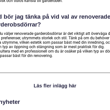
isk och tidlös känsla till garderoben.
 bör jag tänka på vid val av renoverad
rderobsdörrar?
u väljer renoverade garderobsdörrar är det viktigt att överväga 
 preferenser, utrymmets storlek och stil. Tänk på om du behöver
a utrymme, vilken estetik som passar bäst med din inredning, o
en typ av öppning och stängning som är mest praktisk för dig.
ultera med en professionell om du är osäker på vilken typ av dö
passar bäst för din renovering.
Läs fler inlägg här
 nyheter