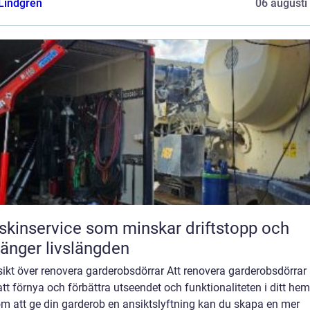
 Lindgren
06 augusti
kinservice som minskar driftstopp och
länger livslängden
ikt över renovera garderobsdörrar Att renovera garderobsdörrar ä
att förnya och förbättra utseendet och funktionaliteten i ditt hem
m att ge din garderob en ansiktslyftning kan du skapa en mer