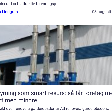
iserad och attraktiv förvaringsp...
n Lindgren
03 augusti
yrning som smart resurs: så får företag m
rt med mindre
ikt över renovera garderobsdörrar Att renovera garderobsdörrar ä