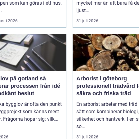
pen som kan göras i ett hus.
mycket mer än att bara få de
.
ljust....
usti 2026
31 juli 2026
ov på gotland så
Arborist i göteborg
erar processen från idé
professionell trädvård f
godkänt beslut
säkra och friska träd
ka bygglov är ofta den punkt
En arborist arbetar med träd 
byggprojekt som känns mest
sätt som kombinerar biologi,
. Frågorna hopar sig: vilk...
säkerhet och hantverk. I en 
so...
 2026
31 juli 2026