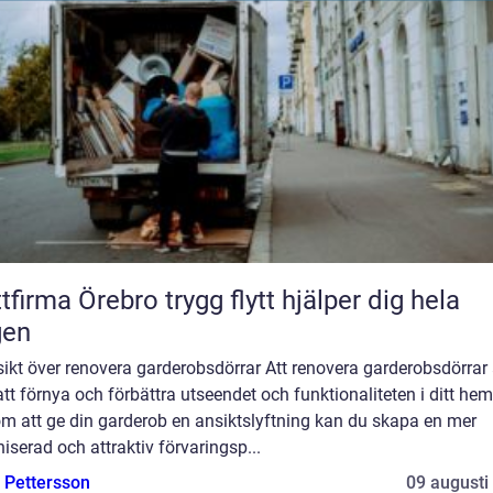
ma Örebro trygg flytt hjälper dig hela
gen
ikt över renovera garderobsdörrar Att renovera garderobsdörrar ä
att förnya och förbättra utseendet och funktionaliteten i ditt hem
m att ge din garderob en ansiktslyftning kan du skapa en mer
iserad och attraktiv förvaringsp...
e Pettersson
09 augusti