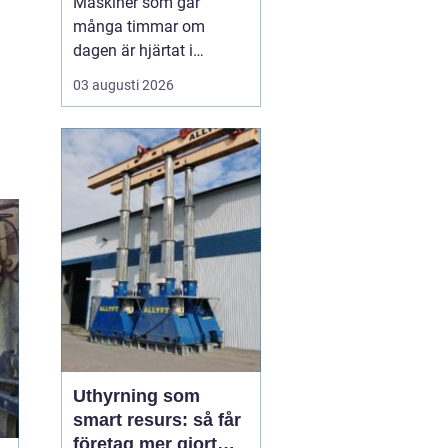
Maskiner som går
många timmar om
dagen är hjärtat i
entreprenad, skog och
03 augusti 2026
lantbruk. När de stannar,
stannar ofta allt. Därför
är
genomtänkt
maskinservice inte
bara
en kostnad, utan ett sätt
a...
Uthyrning som
smart resurs: så får
företag mer gjort