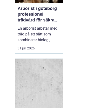
Arborist i göteborg
professionell
trädvård för säkra
och friska träd
En arborist arbetar med
träd på ett sätt som
kombinerar biologi,
säkerhet och hantverk. I
31 juli 2026
en stad som Göteborg,
där gamla träd samsas
med tät bebyggelse,
krävs genomtänkt
trädvård för att både
människor och träd ska
må bra. Många
fastighetsägare, bos...