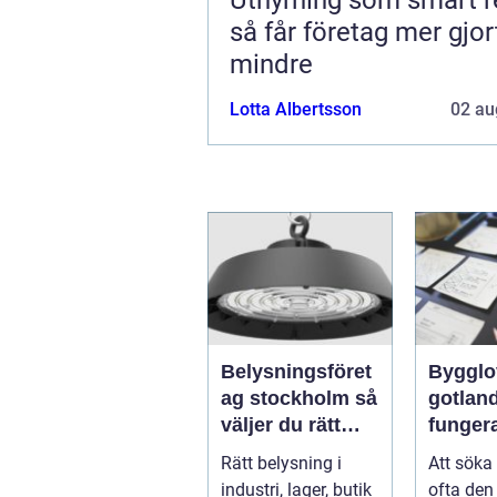
så får företag mer gjo
mindre
Lotta Albertsson
02 au
Belysningsföret
Bygglo
ag stockholm så
gotland 
väljer du rätt
funger
partner för
proces
Rätt belysning i
Att söka
professionell
idé til
industri, lager, butik
ofta den 