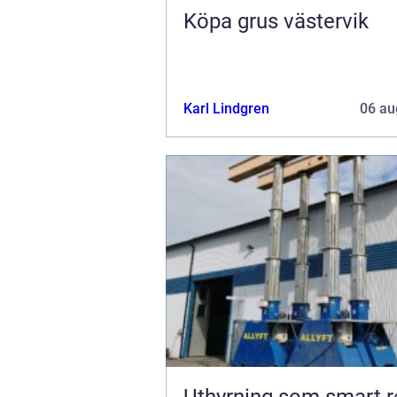
Köpa grus västervik
Karl Lindgren
06 au
Uthyrning som smart r