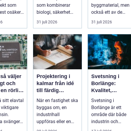
träd
utemiljö
jekt som
som kombinerar
byggmaterial, men
st osäker.
biologi, säkerhet
också ett av de
 hopar sig:
och hantverk. I en
mest
26
31 juli 2026
31 juli 2026
stad so...
missförstådda.
Många tänke...
r
Projektering i
Svetsning i
gt och
kalmar från idé
Borlänge:
 en rörlig
till färdig
Kvalitet,
nad
lösning
precision och
å sitt elavtal
När en fastighet ska
Svetsning i
hållbara
t viktigare
byggas om, en
Borlänge är ett
konstruktioner
sin.
industrihall
område där både
na svänger
uppföras eller en
industrin och
nya typer av
lantbruksanläggnin
mindre verkst&a...