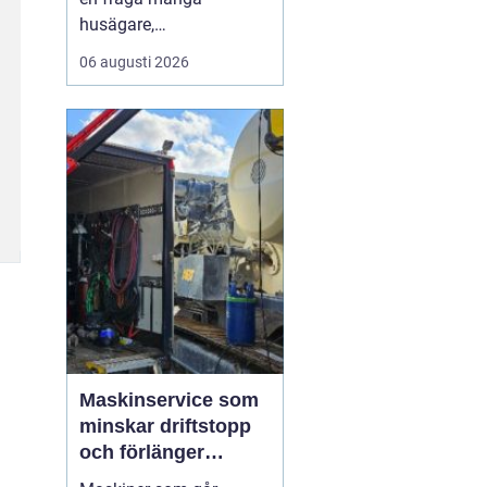
husägare,
markentreprenörer och
06 augusti 2026
fritidshusägare i
tjusttrakten ställer sig
när nya projekt ska i
gång. Rätt sorts grus gör
skillnad för allt från en
enkel trädgårdsgång till
en tungt trafikerad
uppfart eller en s...
Maskinservice som
minskar driftstopp
och förlänger
livslängden