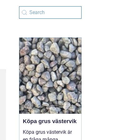
Köpa grus västervik
Köpa grus västervik är
en fråga många