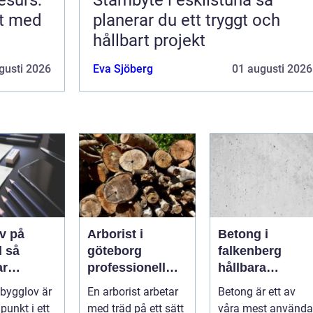
rt med
planerar du ett tryggt och
hållbart projekt
gusti 2026
Eva Sjöberg
01 augusti 2026
v på
Arborist i
Betong i
så
göteborg
falkenberg
ar
professionell
hållbara
sen från
trädvård för
lösningar för
 bygglov är
En arborist arbetar
Betong är ett av
l godkänt
säkra och friska
grund, golv och
punkt i ett
med träd på ett sätt
våra mest använda