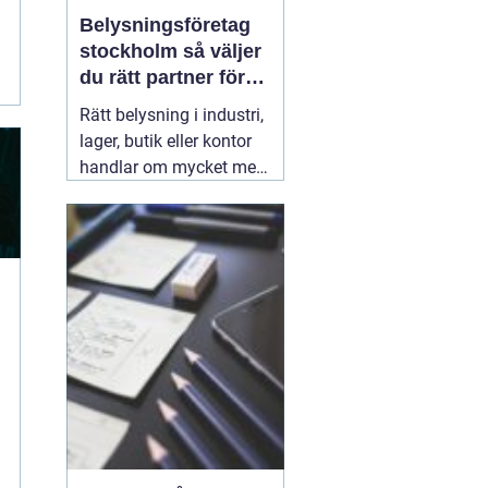
Belysningsföretag
stockholm så väljer
du rätt partner för
professionell
Rätt belysning i industri,
ljussättning
lager, butik eller kontor
handlar om mycket mer
än att bara få det ljust.
Ljuset påverkar säkerhet,
energikostnader,
produktivitet och hur en
lokal upplevs varje dag.
När företag i Stockholm
letar
31 juli 2026