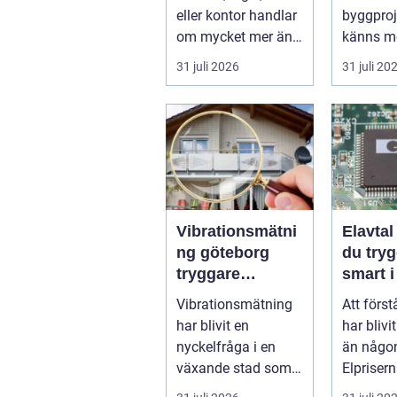
ljussättning
beslut
eller kontor handlar
byggpro
om mycket mer än
känns me
att bara få det
Frågorna
31 juli 2026
31 juli 20
ljust....
vilk...
Vibrationsmätni
Elavtal så välje
ng göteborg
du tryg
tryggare
smart i
markarbeten i
elmark
Vibrationsmätning
Att först
tät stadsmiljö
har blivit en
har blivi
nyckelfråga i en
än någon
växande stad som
Elpriser
Göteborg. När nya
snabbt, 