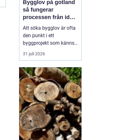
Bygglov på gotland
så fungerar
processen från idé
till godkänt beslut
Att söka bygglov är ofta
den punkt i ett
byggprojekt som känns
mest osäker. Frågorna
31 juli 2026
hopar sig: vilka
handlingar krävs, hur
länge tar det, vad säger
detaljplanen och hur
påverkas tidsplanen? På
Gotland tillkommer
dessutom särskilda
hänsyn, som kultur...