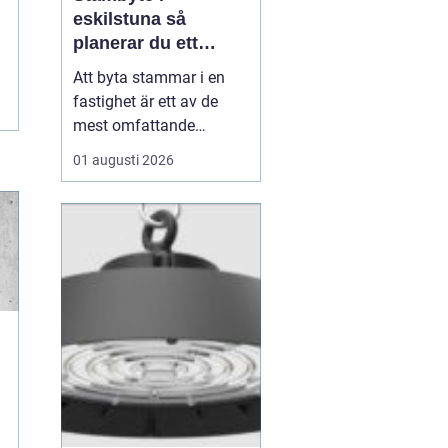
eskilstuna så
planerar du ett
tryggt och hållbart
Att byta stammar i en
projekt
fastighet är ett av de
mest omfattande
ingreppen som kan
01 augusti 2026
göras i ett hus.
Samtidigt är det en
nödvändig åtgärd för att
undvika vattenskador,
fuktproblem och
kostsamma akuta
reparationer. För
bostadsrättsföreningar,
fastighetsäga...