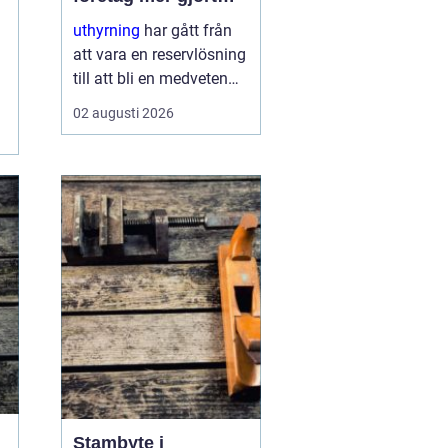
med mindre
uthyrning
har gått från
att vara en reservlösning
till att bli en medveten
strategi för många
02 augusti 2026
företag. I stället för att
binda kapital i dyr
utrustning väljer allt fler
att hyra. Det frigör både
pengar o...
Stambyte i