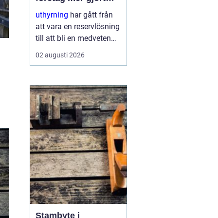
med mindre
uthyrning
har gått från
att vara en reservlösning
till att bli en medveten
strategi för många
02 augusti 2026
företag. I stället för att
binda kapital i dyr
utrustning väljer allt fler
att hyra. Det frigör både
pengar o...
Stambyte i