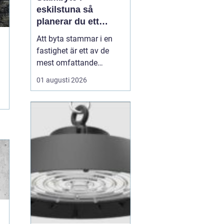
eskilstuna så
planerar du ett
tryggt och hållbart
Att byta stammar i en
projekt
fastighet är ett av de
mest omfattande
ingreppen som kan
01 augusti 2026
göras i ett hus.
Samtidigt är det en
nödvändig åtgärd för att
undvika vattenskador,
fuktproblem och
kostsamma akuta
reparationer. För
bostadsrättsföreningar,
fastighetsäga...