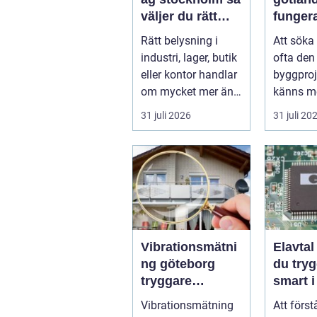
väljer du rätt
funger
partner för
proces
Rätt belysning i
Att söka
professionell
idé til
industri, lager, butik
ofta den 
ljussättning
beslut
eller kontor handlar
byggpro
om mycket mer än
känns me
att bara få det
Frågorna
31 juli 2026
31 juli 20
ljust....
vilk...
Vibrationsmätni
Elavtal så välje
ng göteborg
du tryg
tryggare
smart i
markarbeten i
elmark
Vibrationsmätning
Att först
tät stadsmiljö