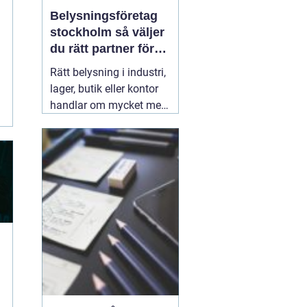
Belysningsföretag
stockholm så väljer
du rätt partner för
professionell
Rätt belysning i industri,
ljussättning
lager, butik eller kontor
handlar om mycket mer
än att bara få det ljust.
Ljuset påverkar säkerhet,
energikostnader,
produktivitet och hur en
lokal upplevs varje dag.
När företag i Stockholm
letar
31 juli 2026