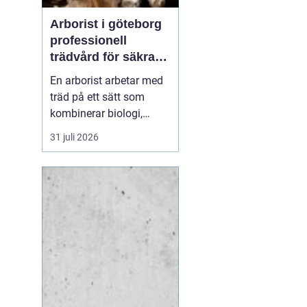
Arborist i göteborg
professionell
trädvård för säkra
och friska träd
En arborist arbetar med
träd på ett sätt som
kombinerar biologi,
säkerhet och hantverk. I
31 juli 2026
en stad som Göteborg,
där gamla träd samsas
med tät bebyggelse,
krävs genomtänkt
trädvård för att både
människor och träd ska
må bra. Många
fastighetsägare, bos...