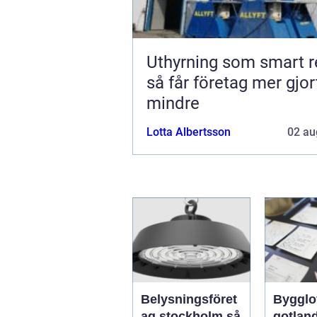
Uthyrning som smart r
så får företag mer gjo
mindre
Lotta Albertsson
02 au
Belysningsföret
Bygglo
ag stockholm så
gotland 