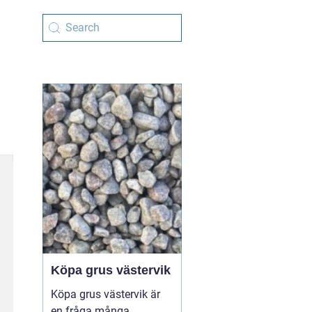
Köpa grus västervik
Köpa grus västervik är
en fråga många