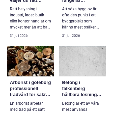
väljer du rätt
fungerar
partner för
processen från idé
Rätt belysning i
Att söka bygglov är
professionell
till godkänt beslut
industri, lager, butik
ofta den punkt i ett
ljussättning
eller kontor handlar om
byggprojekt som
mycket mer än att bara
känns mest osäker.
få det ljust....
Frågorna hopar sig:
31 juli 2026
31 juli 2026
vilk...
Arborist i göteborg
Betong i
professionell
falkenberg
trädvård för säkra
hållbara lösningar
och friska träd
för grund, golv
En arborist arbetar
Betong är ett av våra
och utemiljö
med träd på ett sätt
mest använda