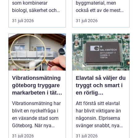
som kombinerar
byggmaterial, men
biologi, säkerhet och
också ett av de mest
hantverk. I en stad so...
missförstådda. Många
31 juli 2026
31 juli 2026
tänke...
Vibrationsmätning
Elavtal så väljer du
göteborg tryggare
tryggt och smart i
markarbeten i tät
en rörlig
stadsmiljö
elmarknad
Vibrationsmätning har
Att förstå sitt elavtal
blivit en nyckelfråga i
har blivit viktigare än
en växande stad som
någonsin. Elpriserna
Göteborg. När nya
svänger snabbt, nya
bostäder, broar,...
typer av av...
31 juli 2026
31 juli 2026