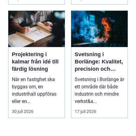
Projektering i
Svetsning i
kalmar från idé till
Borlänge: Kvalitet,
färdig lösning
precision och
hållbara
När en fastighet ska
Svetsning i Borlänge är
konstruktioner
byggas om, en
ett område där både
industrihall uppföras
industrin och mindre
eller en
verkst&a...
lantbruksanläggning
30 juli 2026
17 juli 2026
moderniseras ä...