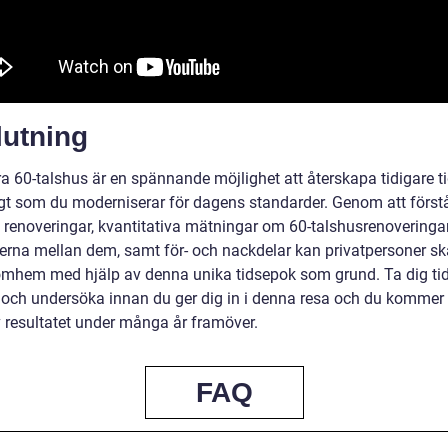
lutning
 60-talshus är en spännande möjlighet att återskapa tidigare tid
gt som du moderniserar för dagens standarder. Genom att förstå
v renoveringar, kvantitativa mätningar om 60-talshusrenoveringa
derna mellan dem, samt för- och nackdelar kan privatpersoner s
ömhem med hjälp av denna unika tidsepok som grund. Ta dig tid
 och undersöka innan du ger dig in i denna resa och du kommer 
v resultatet under många år framöver.
FAQ