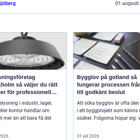
Sjöberg
01 augusti
sningsföretag
Bygglov på gotland så
 väljer du rätt
fungerar processen frå
er för professionell
till godkänt beslut
ättning
elysning i industri, lager,
Att söka bygglov är ofta den
eller kontor handlar om
i ett byggprojekt som känns
 mer än att bara få det
osäker. Frågorna hopar sig: vi
.
 2026
31 juli 2026