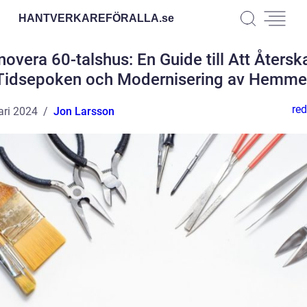
HANTVERKAREFÖRALLA.
se
overa 60-talshus: En Guide till Att Åters
Tidsepoken och Modernisering av Hemme
red
ari 2024
Jon Larsson