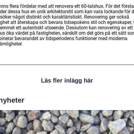
inns flera fördelar med att renovera ett 60-talshus. För det första
uder dessa hus en unik arkitekturstil som kan vara lockande för 
söker något distinkt och karaktäristiskt. Renovering ger också
ghet att återskapa och bevara tidsepokens stil och egenskaper, v
hemmet ett autentiskt utseende. Dessutom kan renovering av ett
us öka värdet på fastigheten, särskilt om det görs på ett sätt s
inerar bevarandet av tidsperiodens funktioner med moderna
ämligheter.
Läs fler inlägg här
 nyheter