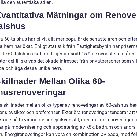
lla den autentiska stilen.
 Kvantitativa Mätningar om Renove
alshus
 60-talshus har blivit allt mer populär de senaste åren och efte
 hem har ökat. Enligt statistik från Fastighetsbyrån har prisern
ade 60-talshus ökat med i genomsnitt 15% de senaste fem åren.
 stor del tillskrivas det ökade intresset från privatpersoner som vil
pa och äga dessa unika hem.
Skillnader Mellan Olika 60-
shusrenoveringar
s skillnader mellan olika typer av renoveringar av 60-talshus be
ns avsikter och preferenser. Exteriöra renoveringar tenderar att
ktade på bevaring av tidsepokens stil, medan inre renoveringar o
ar på modernisering och uppdatering av kök, badrum och andra 
. Energirenoveringar kan vara en kombination av båda, med fo