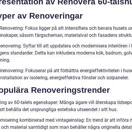
Presentation av Renovera 60-talsh
Typer av Renoveringar
 Renovering: Fokus ligger på att intensifiera och bevara husets u
genskaper, såsom färgscheman, materialval och fasadens struktu
Renovering: Syftar till att uppdatera och modernisera interiören i l
ens standarder. Detta kan inkludera moderna kök, badrum, gol
ning.
irenovering: Fokuserar på att förbättra energieffektiviteten i hus
stallation av isolering, energieffektiva fönster och solpaneler.
Populära Renoveringstrender
ring av 60-talets egenskaper: Många ägare vill återskapa tidsep
t behålla det ursprungliga estetiska utseendet i sitt hus.
rnisering kombinerad med vintageinslag: En trend är att införa
 och material samtidigt som man behåller några originella detalj