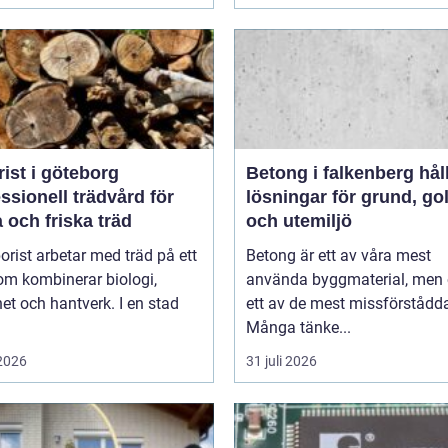
ist i göteborg
Betong i falkenberg hållbara
ssionell trädvård för
lösningar för grund, go
 och friska träd
och utemiljö
orist arbetar med träd på ett
Betong är ett av våra mest
om kombinerar biologi,
använda byggmaterial, men
et och hantverk. I en stad
ett av de mest missförstådd
Många tänke...
 2026
31 juli 2026