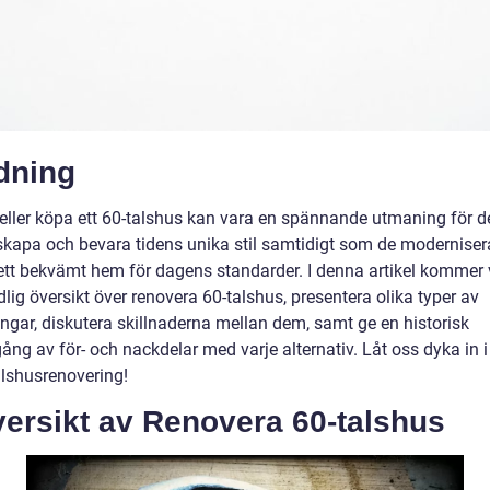
dning
 eller köpa ett 60-talshus kan vara en spännande utmaning för
erskapa och bevara tidens unika stil samtidigt som de moderniser
ett bekvämt hem för dagens standarder. I denna artikel kommer v
lig översikt över renovera 60-talshus, presentera olika typer av
ingar, diskutera skillnaderna mellan dem, samt ge en historisk
ng av för- och nackdelar med varje alternativ. Låt oss dyka in i
alshusrenovering!
versikt av Renovera 60-talshus