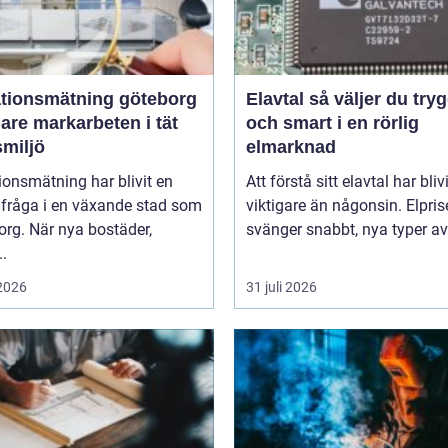
ationsmätning göteborg
Elavtal så väljer du tryggt
are markarbeten i tät
och smart i en rörlig
smiljö
elmarknad
ionsmätning har blivit en
Att förstå sitt elavtal har blivi
lfråga i en växande stad som
viktigare än någonsin. Elpri
rg. När nya bostäder,
svänger snabbt, nya typer av 
..
 2026
31 juli 2026