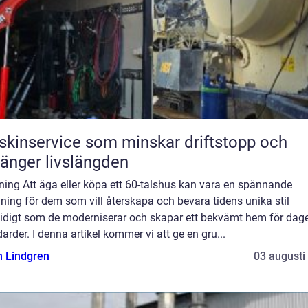
kinservice som minskar driftstopp och
länger livslängden
ning Att äga eller köpa ett 60-talshus kan vara en spännande
ing för dem som vill återskapa och bevara tidens unika stil
idigt som de moderniserar och skapar ett bekvämt hem för dag
arder. I denna artikel kommer vi att ge en gru...
n Lindgren
03 augusti