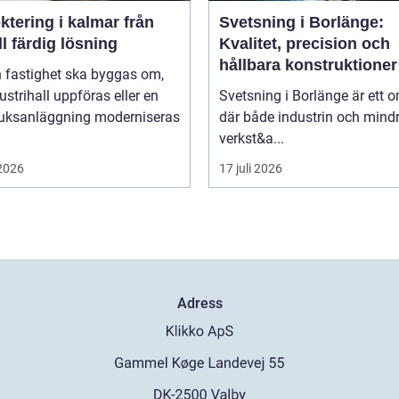
tering i kalmar från
Svetsning i Borlänge:
ill färdig lösning
Kvalitet, precision och
hållbara konstruktioner
n fastighet ska byggas om,
ustrihall uppföras eller en
Svetsning i Borlänge är ett 
ruksanläggning moderniseras
där både industrin och mind
verkst&a...
 2026
17 juli 2026
Adress