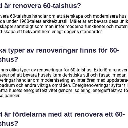
d är renovera 60-talshus?
vera 60-talshus handlar om att återskapa och modernisera hus
a under 1960-talets arkitekturstil. Målet är att bevara dess uni
skaper samtidigt som man inför moderna funktioner och materi
att skapa ett bekvämt hem enligt dagens standarder.
ka typer av renoveringar finns för 60-
lshus?
inns olika typer av renoveringar för 60-talshus. Exteriöra renover
erar på att bevara husets karakteristiska stil och fasad, medan 
veringar handlar om modernisering av interiören med uppdatera
badrum och andra viktiga områden. Energirenoveringar syftar till
ttra husets energieffektivitet genom isolering, energieffektiva f
solpaneler.
 är fördelarna med att renovera ett 60-
lshus?