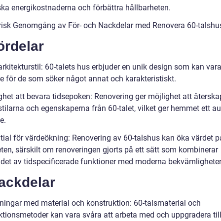
ska energikostnaderna och förbättra hållbarheten.
orisk Genomgång av För- och Nackdelar med Renovera 60-talshu
ördelar
arkitekturstil: 60-talets hus erbjuder en unik design som kan var
e för de som söker något annat och karakteristiskt.
ighet att bevara tidsepoken: Renovering ger möjlighet att återsk
tilarna och egenskaperna från 60-talet, vilket ger hemmet ett au
e.
ntial för värdeökning: Renovering av 60-talshus kan öka värdet p
eten, särskilt om renoveringen gjorts på ett sätt som kombinerar
det av tidspecificerade funktioner med moderna bekvämligheter
ackdelar
ningar med material och konstruktion: 60-talsmaterial och
ktionsmetoder kan vara svåra att arbeta med och uppgradera til