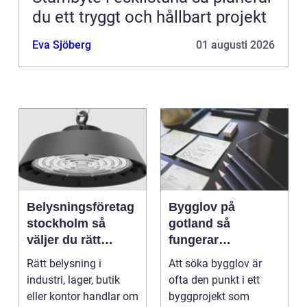
du ett tryggt och hållbart projekt
Eva Sjöberg
01 augusti 2026
Belysningsföretag
Bygglov på
stockholm så
gotland så
väljer du rätt
fungerar
partner för
processen från idé
Rätt belysning i
Att söka bygglov är
professionell
till godkänt beslut
industri, lager, butik
ofta den punkt i ett
ljussättning
eller kontor handlar om
byggprojekt som