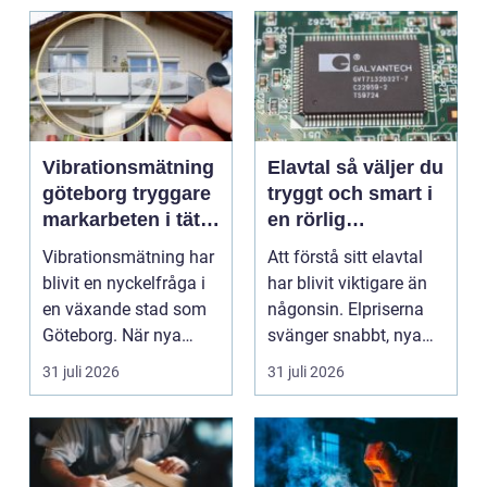
Vibrationsmätning
Elavtal så väljer du
göteborg tryggare
tryggt och smart i
markarbeten i tät
en rörlig
stadsmiljö
elmarknad
Vibrationsmätning har
Att förstå sitt elavtal
blivit en nyckelfråga i
har blivit viktigare än
en växande stad som
någonsin. Elpriserna
Göteborg. När nya
svänger snabbt, nya
bostäder, broar,...
typer av av...
31 juli 2026
31 juli 2026