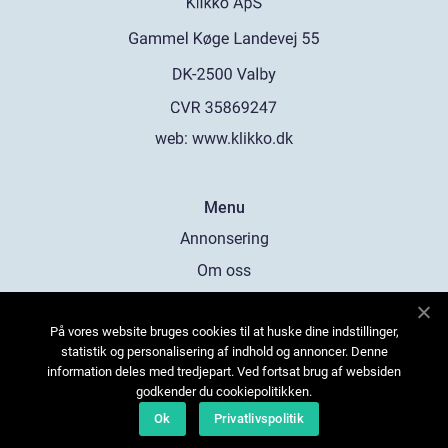
web:
www.klikko.dk
Menu
Annonsering
Om oss
Cookies
På vores website bruges cookies til at huske dine indstillinger,
Kontakta oss
statistik og personalisering af indhold og annoncer. Denne
Sitemap
information deles med tredjepart. Ved fortsat brug af websiden
godkender du cookiepolitikken.
Ok
Privatlivspolitik