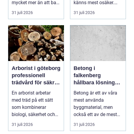
mycket mer än att bara
känns mest osäker.
få det ljust....
Frågorna hopar sig:
31 juli 2026
31 juli 2026
vilk...
Arborist i göteborg
Betong i
professionell
falkenberg
trädvård för säkra
hållbara lösningar
och friska träd
för grund, golv
En arborist arbetar
Betong är ett av våra
och utemiljö
med träd på ett sätt
mest använda
som kombinerar
byggmaterial, men
biologi, säkerhet och
också ett av de mest
hantverk. I en stad so...
missförstådda. Många
31 juli 2026
31 juli 2026
tänke...