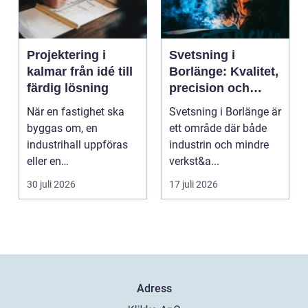
Projektering i
Svetsning i
kalmar från idé till
Borlänge: Kvalitet,
färdig lösning
precision och
hållbara
När en fastighet ska
Svetsning i Borlänge är
konstruktioner
byggas om, en
ett område där både
industrihall uppföras
industrin och mindre
eller en
verkst&a...
lantbruksanläggning
30 juli 2026
17 juli 2026
moderniseras ä...
Adress