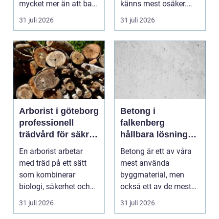
mycket mer än att bara
känns mest osäker.
få det ljust....
Frågorna hopar sig:
31 juli 2026
31 juli 2026
vilk...
Arborist i göteborg
Betong i
professionell
falkenberg
trädvård för säkra
hållbara lösningar
och friska träd
för grund, golv
En arborist arbetar
Betong är ett av våra
och utemiljö
med träd på ett sätt
mest använda
som kombinerar
byggmaterial, men
biologi, säkerhet och
också ett av de mest
hantverk. I en stad so...
missförstådda. Många
31 juli 2026
31 juli 2026
tänke...