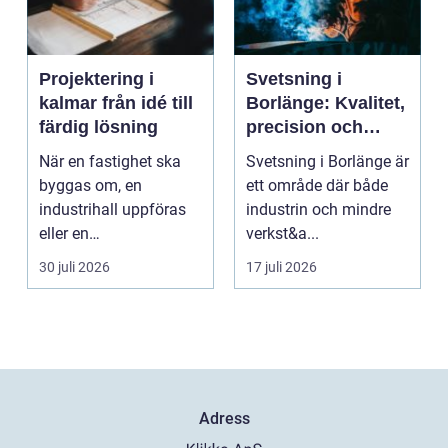
Projektering i
Svetsning i
kalmar från idé till
Borlänge: Kvalitet,
färdig lösning
precision och
hållbara
När en fastighet ska
Svetsning i Borlänge är
konstruktioner
byggas om, en
ett område där både
industrihall uppföras
industrin och mindre
eller en
verkst&a...
lantbruksanläggning
30 juli 2026
17 juli 2026
moderniseras ä...
Adress