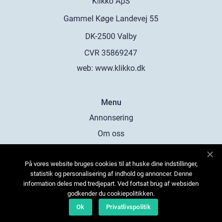
web:
www.klikko.dk
Menu
Annonsering
Om oss
Cookies
På vores website bruges cookies til at huske dine indstillinger,
Kontakta oss
statistik og personalisering af indhold og annoncer. Denne
Sitemap
information deles med tredjepart. Ved fortsat brug af websiden
godkender du cookiepolitikken.
Ok
Privatlivspolitik