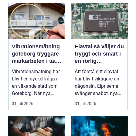
Vibrationsmätning
Elavtal så väljer du
göteborg tryggare
tryggt och smart i
markarbeten i tät
en rörlig
stadsmiljö
elmarknad
Vibrationsmätning har
Att förstå sitt elavtal
blivit en nyckelfråga i
har blivit viktigare än
en växande stad som
någonsin. Elpriserna
Göteborg. När nya
svänger snabbt, nya
bostäder, broar,...
typer av av...
31 juli 2026
31 juli 2026