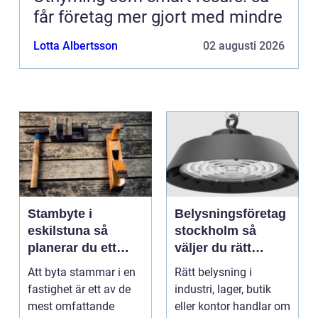
får företag mer gjort med mindre
Lotta Albertsson
02 augusti 2026
Stambyte i
Belysningsföretag
eskilstuna så
stockholm så
planerar du ett
väljer du rätt
tryggt och hållbart
partner för
Att byta stammar i en
Rätt belysning i
projekt
professionell
fastighet är ett av de
industri, lager, butik
ljussättning
mest omfattande
eller kontor handlar om