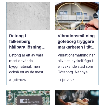
Betong i
Vibrationsmätning
falkenberg
göteborg tryggare
hållbara lösningar
markarbeten i tät
för grund, golv
stadsmiljö
Betong är ett av våra
Vibrationsmätning har
och utemiljö
mest använda
blivit en nyckelfråga i
byggmaterial, men
en växande stad som
också ett av de mest
Göteborg. När nya
missförstådda. Många
bostäder, broar,...
31 juli 2026
31 juli 2026
tänke...