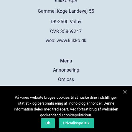
web:
www.klikko.dk
Menu
Annonsering
Om oss
Cookies
På vores website bruges cookies til at huske dine indstillinger,
Kontakta oss
statistik og personalisering af indhold og annoncer. Denne
Sitemap
information deles med tredjepart. Ved fortsat brug af websiden
godkender du cookiepolitikken.
Ok
Privatlivspolitik