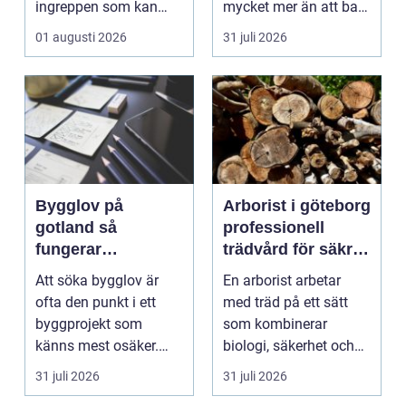
ingreppen som kan
mycket mer än att bara
göras i ett hus. Samt...
få det ljust....
01 augusti 2026
31 juli 2026
Bygglov på
Arborist i göteborg
gotland så
professionell
fungerar
trädvård för säkra
processen från idé
och friska träd
Att söka bygglov är
En arborist arbetar
till godkänt beslut
ofta den punkt i ett
med träd på ett sätt
byggprojekt som
som kombinerar
känns mest osäker.
biologi, säkerhet och
Frågorna hopar sig:
hantverk. I en stad so...
31 juli 2026
31 juli 2026
vilk...