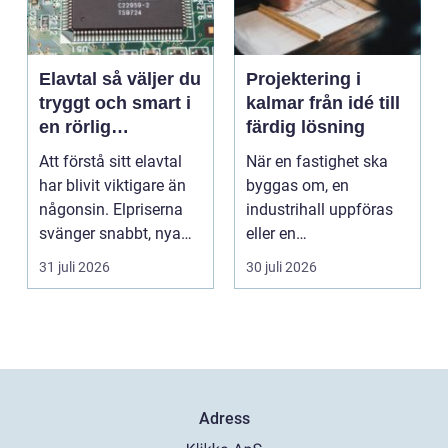
Elavtal så väljer du
Projektering i
tryggt och smart i
kalmar från idé till
en rörlig
färdig lösning
elmarknad
Att förstå sitt elavtal
När en fastighet ska
har blivit viktigare än
byggas om, en
någonsin. Elpriserna
industrihall uppföras
svänger snabbt, nya
eller en
typer av av...
lantbruksanläggning
31 juli 2026
30 juli 2026
moderniseras ä...
Adress