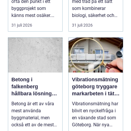
ofta den punkt i ett
med träd på ett sätt
byggprojekt som
som kombinerar
känns mest osäker.
biologi, säkerhet och
Frågorna hopar sig:
hantverk. I en stad so...
31 juli 2026
31 juli 2026
vilk...
Betong i
Vibrationsmätning
falkenberg
göteborg tryggare
hållbara lösningar
markarbeten i tät
för grund, golv
stadsmiljö
Betong är ett av våra
Vibrationsmätning har
och utemiljö
mest använda
blivit en nyckelfråga i
byggmaterial, men
en växande stad som
också ett av de mest
Göteborg. När nya