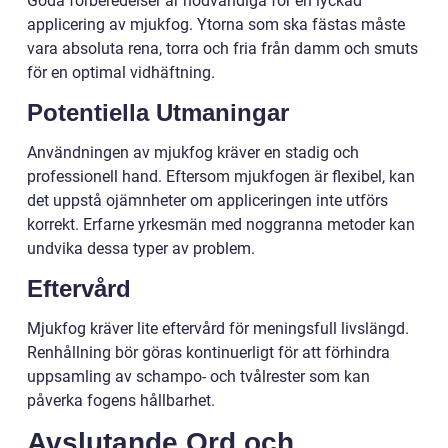
Goda förberedelser är nödvändiga för en lyckad
applicering av mjukfog. Ytorna som ska fästas måste
vara absoluta rena, torra och fria från damm och smuts
för en optimal vidhäftning.
Potentiella Utmaningar
Användningen av mjukfog kräver en stadig och
professionell hand. Eftersom mjukfogen är flexibel, kan
det uppstå ojämnheter om appliceringen inte utförs
korrekt. Erfarne yrkesmän med noggranna metoder kan
undvika dessa typer av problem.
Eftervård
Mjukfog kräver lite eftervård för meningsfull livslängd.
Renhållning bör göras kontinuerligt för att förhindra
uppsamling av schampo- och tvålrester som kan
påverka fogens hållbarhet.
Avslutande Ord och