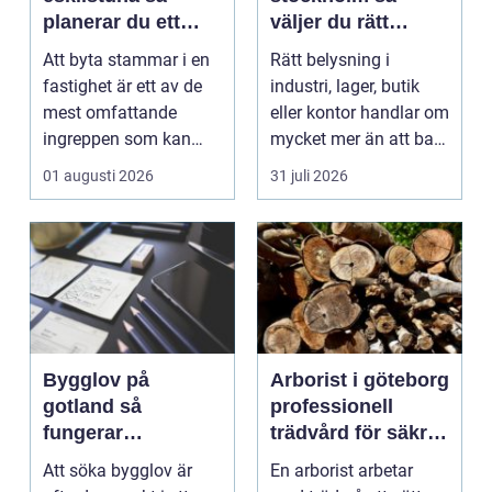
planerar du ett
väljer du rätt
tryggt och hållbart
partner för
Att byta stammar i en
Rätt belysning i
projekt
professionell
fastighet är ett av de
industri, lager, butik
ljussättning
mest omfattande
eller kontor handlar om
ingreppen som kan
mycket mer än att bara
göras i ett hus. Samt...
få det ljust....
01 augusti 2026
31 juli 2026
Bygglov på
Arborist i göteborg
gotland så
professionell
fungerar
trädvård för säkra
processen från idé
och friska träd
Att söka bygglov är
En arborist arbetar
till godkänt beslut