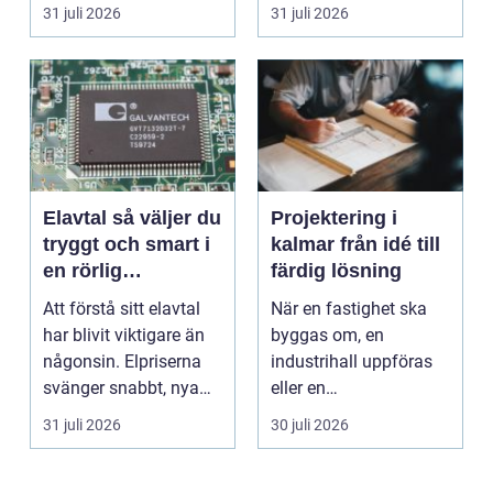
missförstådda. Många
bostäder, broar,...
31 juli 2026
31 juli 2026
tänke...
Elavtal så väljer du
Projektering i
tryggt och smart i
kalmar från idé till
en rörlig
färdig lösning
elmarknad
Att förstå sitt elavtal
När en fastighet ska
har blivit viktigare än
byggas om, en
någonsin. Elpriserna
industrihall uppföras
svänger snabbt, nya
eller en
typer av av...
lantbruksanläggning
31 juli 2026
30 juli 2026
moderniseras ä...