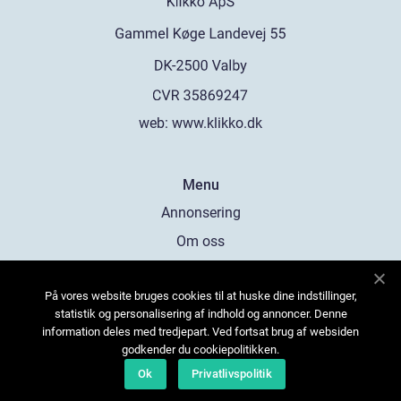
web:
www.klikko.dk
Menu
Annonsering
Om oss
Cookies
På vores website bruges cookies til at huske dine indstillinger,
Kontakta oss
statistik og personalisering af indhold og annoncer. Denne
Sitemap
information deles med tredjepart. Ved fortsat brug af websiden
godkender du cookiepolitikken.
Ok
Privatlivspolitik