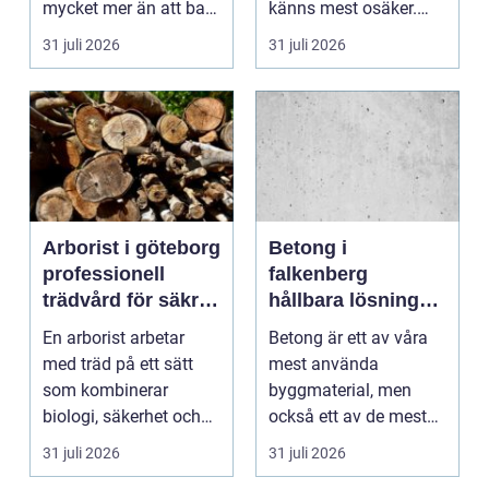
mycket mer än att bara
känns mest osäker.
få det ljust....
Frågorna hopar sig:
31 juli 2026
31 juli 2026
vilk...
Arborist i göteborg
Betong i
professionell
falkenberg
trädvård för säkra
hållbara lösningar
och friska träd
för grund, golv
En arborist arbetar
Betong är ett av våra
och utemiljö
med träd på ett sätt
mest använda
som kombinerar
byggmaterial, men
biologi, säkerhet och
också ett av de mest
hantverk. I en stad so...
missförstådda. Många
31 juli 2026
31 juli 2026
tänke...