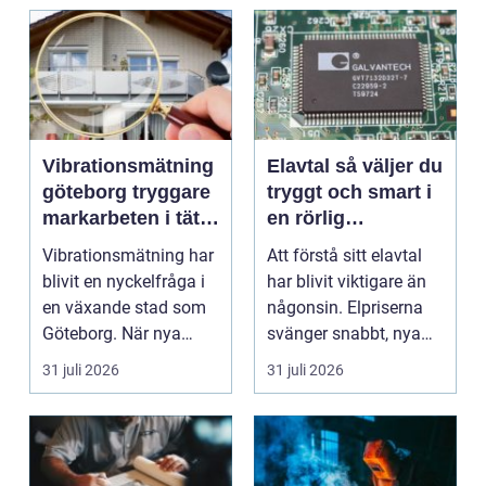
Vibrationsmätning
Elavtal så väljer du
göteborg tryggare
tryggt och smart i
markarbeten i tät
en rörlig
stadsmiljö
elmarknad
Vibrationsmätning har
Att förstå sitt elavtal
blivit en nyckelfråga i
har blivit viktigare än
en växande stad som
någonsin. Elpriserna
Göteborg. När nya
svänger snabbt, nya
bostäder, broar,...
typer av av...
31 juli 2026
31 juli 2026