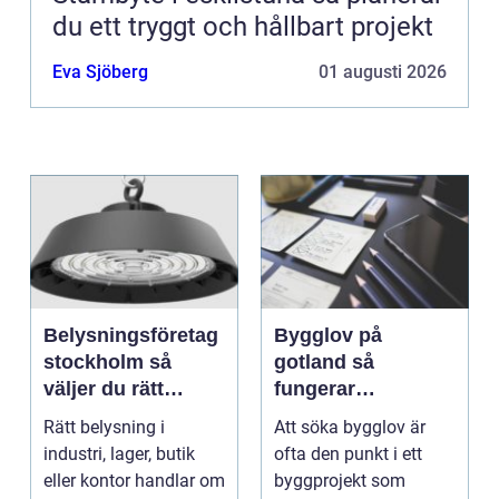
du ett tryggt och hållbart projekt
Eva Sjöberg
01 augusti 2026
Belysningsföretag
Bygglov på
stockholm så
gotland så
väljer du rätt
fungerar
partner för
processen från idé
Rätt belysning i
Att söka bygglov är
professionell
till godkänt beslut
industri, lager, butik
ofta den punkt i ett
ljussättning
eller kontor handlar om
byggprojekt som