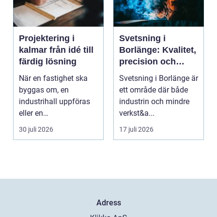
Projektering i
Svetsning i
kalmar från idé till
Borlänge: Kvalitet,
färdig lösning
precision och
hållbara
När en fastighet ska
Svetsning i Borlänge är
konstruktioner
byggas om, en
ett område där både
industrihall uppföras
industrin och mindre
eller en
verkst&a...
lantbruksanläggning
30 juli 2026
17 juli 2026
moderniseras ä...
Adress