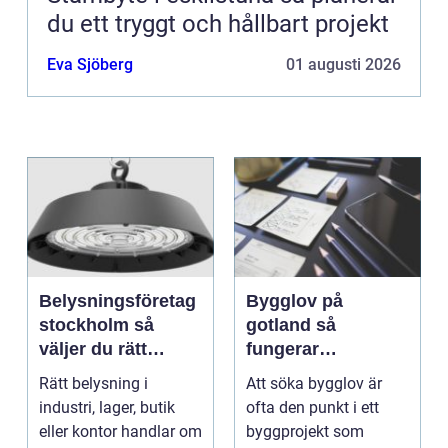
du ett tryggt och hållbart projekt
Eva Sjöberg
01 augusti 2026
Belysningsföretag
Bygglov på
stockholm så
gotland så
väljer du rätt
fungerar
partner för
processen från idé
Rätt belysning i
Att söka bygglov är
professionell
till godkänt beslut
industri, lager, butik
ofta den punkt i ett
ljussättning
eller kontor handlar om
byggprojekt som