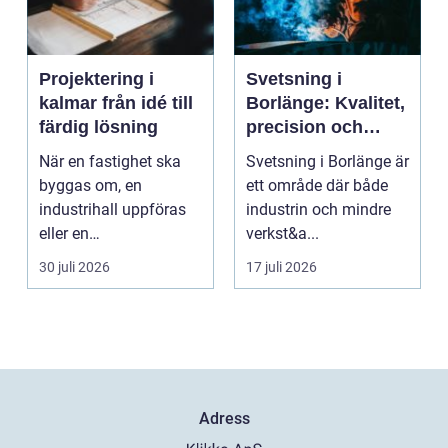
Projektering i
Svetsning i
kalmar från idé till
Borlänge: Kvalitet,
färdig lösning
precision och
hållbara
När en fastighet ska
Svetsning i Borlänge är
konstruktioner
byggas om, en
ett område där både
industrihall uppföras
industrin och mindre
eller en
verkst&a...
lantbruksanläggning
30 juli 2026
17 juli 2026
moderniseras ä...
Adress