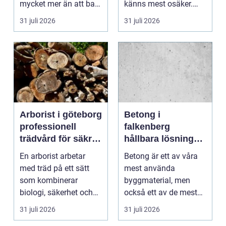
mycket mer än att bara
känns mest osäker.
få det ljust....
Frågorna hopar sig:
31 juli 2026
31 juli 2026
vilk...
Arborist i göteborg
Betong i
professionell
falkenberg
trädvård för säkra
hållbara lösningar
och friska träd
för grund, golv
En arborist arbetar
Betong är ett av våra
och utemiljö
med träd på ett sätt
mest använda
som kombinerar
byggmaterial, men
biologi, säkerhet och
också ett av de mest
hantverk. I en stad so...
missförstådda. Många
31 juli 2026
31 juli 2026
tänke...