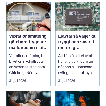
Vibrationsmätning
Elavtal så väljer du
göteborg tryggare
tryggt och smart i
markarbeten i tät
en rörlig
stadsmiljö
elmarknad
Vibrationsmätning har
Att förstå sitt elavtal
blivit en nyckelfråga i
har blivit viktigare än
en växande stad som
någonsin. Elpriserna
Göteborg. När nya
svänger snabbt, nya
bostäder, broar,...
typer av av...
31 juli 2026
31 juli 2026