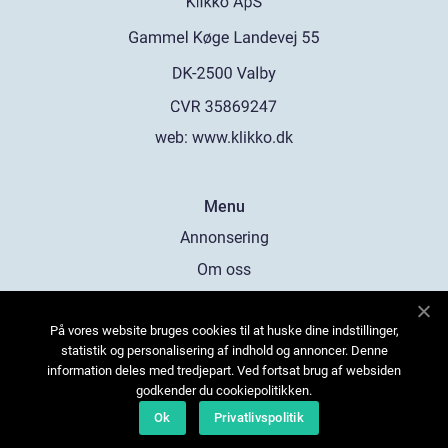
web:
www.klikko.dk
Menu
Annonsering
Om oss
Cookies
På vores website bruges cookies til at huske dine indstillinger,
Kontakta oss
statistik og personalisering af indhold og annoncer. Denne
Sitemap
information deles med tredjepart. Ved fortsat brug af websiden
godkender du cookiepolitikken.
Ok
Privatlivspolitik