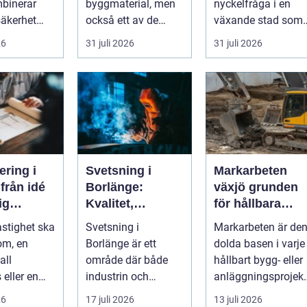
binerar
byggmaterial, men
nyckelfråga i en
säkerhet
också ett av de
växande stad som
erk. I en
mest
Göteborg. När nya
26
31 juli 2026
31 juli 2026
.
missförstådda.
bostäder, broar,...
Många tänke...
ering i
Svetsning i
Markarbeten
é
Borlänge:
växjö grunden
dig
Kvalitet,
för hållbara
g
precision och
projekt
astighet ska
Svetsning i
Markarbeten är de
hållbara
om, en
Borlänge är ett
dolda basen i varje
konstruktioner
all
område där både
hållbart bygg- eller
 eller en
industrin och
anläggningsprojekt
sanläggnin
mindre verkst&a...
Oavsett om det
26
17 juli 2026
13 juli 2026