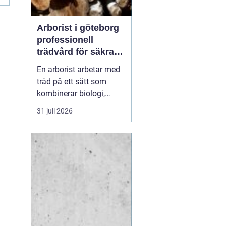
Arborist i göteborg
professionell
trädvård för säkra
och friska träd
En arborist arbetar med
träd på ett sätt som
kombinerar biologi,
säkerhet och hantverk. I
31 juli 2026
en stad som Göteborg,
där gamla träd samsas
med tät bebyggelse,
krävs genomtänkt
trädvård för att både
människor och träd ska
må bra. Många
fastighetsägare, bos...