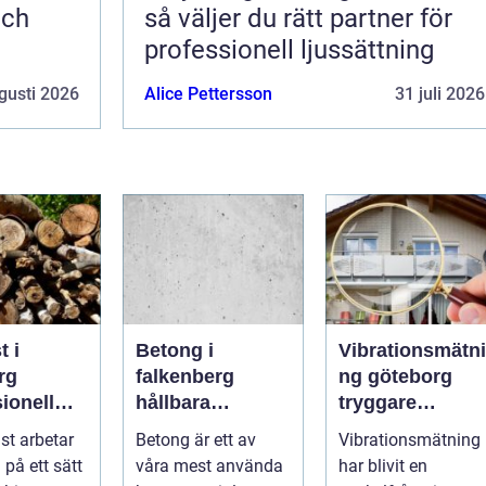
och
så väljer du rätt partner för
professionell ljussättning
gusti 2026
Alice Pettersson
31 juli 2026
t i
Betong i
Vibrationsmätni
rg
falkenberg
ng göteborg
ionell
hållbara
tryggare
d för
lösningar för
markarbeten i
st arbetar
Betong är ett av
Vibrationsmätning
ch friska
grund, golv och
tät stadsmiljö
 på ett sätt
våra mest använda
har blivit en
utemiljö