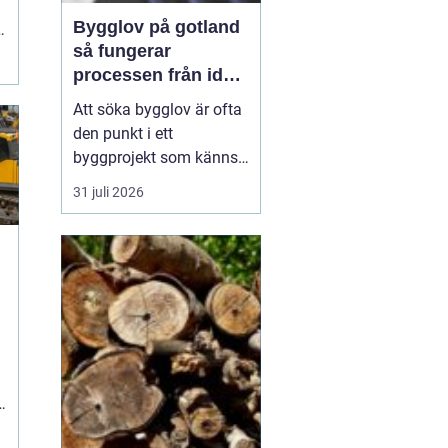
Bygglov på gotland
så fungerar
processen från idé
till godkänt beslut
Att söka bygglov är ofta
den punkt i ett
byggprojekt som känns
mest osäker. Frågorna
31 juli 2026
hopar sig: vilka
handlingar krävs, hur
länge tar det, vad säger
detaljplanen och hur
påverkas tidsplanen? På
Gotland tillkommer
n
dessutom särskilda
hänsyn, som kultur...
.