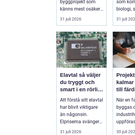
byggprojekt som
som kom
känns mest osäker.
biologi, 
Frågorna hopar sig:
och hantv
31 juli 2026
31 juli 20
vilk...
stad so..
Elavtal så väljer
Projekt
du tryggt och
kalmar från id
smart i en rörlig
till fär
elmarknad
lösnin
Att förstå sitt elavtal
När en f
har blivit viktigare
byggas 
än någonsin.
industrih
Elpriserna svänger
uppföras
snabbt, nya typer av
lantbruk
31 juli 2026
30 juli 20