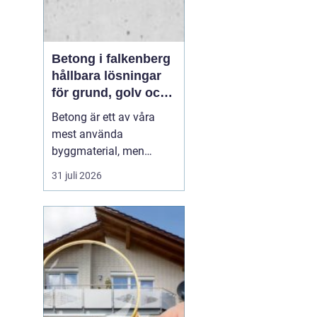
Betong i falkenberg
hållbara lösningar
för grund, golv och
utemiljö
Betong är ett av våra
mest använda
byggmaterial, men
också ett av de mest
31 juli 2026
missförstådda. Många
tänker på grå, tråkiga
ytor, men modern betong
i Falkenberg handlar lika
mycket om design,
precision och långsiktig
funktion. För den som
planerar ny grund...