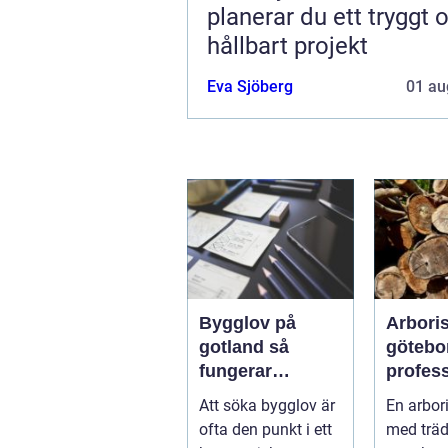
planerar du ett tryggt 
hållbart projekt
Eva Sjöberg
01 au
Bygglov på
Arboris
gotland så
götebo
fungerar
profess
processen från
trädvår
Att söka bygglov är
En arbori
idé till godkänt
säkra o
ofta den punkt i ett
med träd
beslut
träd