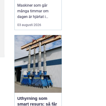
livslängden
Maskiner som går
många timmar om
dagen är hjärtat i
entreprenad, skog och
03 augusti 2026
lantbruk. När de stannar,
stannar ofta allt. Därför
är
genomtänkt
maskinservice inte
bara
en kostnad, utan ett sätt
a...
Uthyrning som
smart resurs: så får