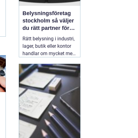
Belysningsföretag
stockholm så väljer
du rätt partner för
professionell
Rätt belysning i industri,
ljussättning
lager, butik eller kontor
handlar om mycket mer
än att bara få det ljust.
Ljuset påverkar säkerhet,
energikostnader,
produktivitet och hur en
lokal upplevs varje dag.
När företag i Stockholm
letar
31 juli 2026