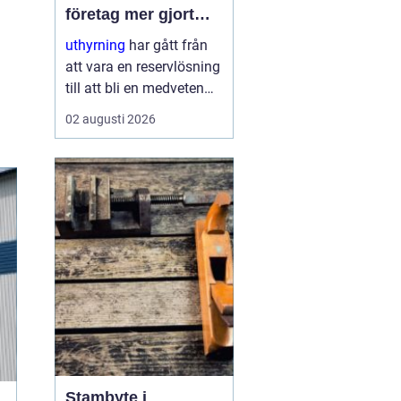
företag mer gjort
med mindre
uthyrning
har gått från
att vara en reservlösning
till att bli en medveten
strategi för många
02 augusti 2026
företag. I stället för att
binda kapital i dyr
utrustning väljer allt fler
att hyra. Det frigör både
pengar o...
Stambyte i