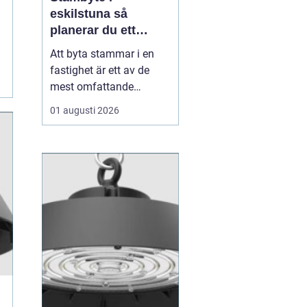
eskilstuna så
planerar du ett
tryggt och hållbart
Att byta stammar i en
projekt
fastighet är ett av de
mest omfattande
ingreppen som kan
01 augusti 2026
göras i ett hus.
Samtidigt är det en
nödvändig åtgärd för att
undvika vattenskador,
fuktproblem och
kostsamma akuta
reparationer. För
bostadsrättsföreningar,
fastighetsäga...