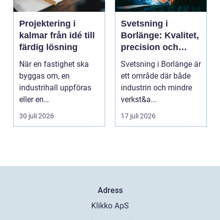
Projektering i
Svetsning i
kalmar från idé till
Borlänge: Kvalitet,
färdig lösning
precision och
hållbara
När en fastighet ska
Svetsning i Borlänge är
konstruktioner
byggas om, en
ett område där både
industrihall uppföras
industrin och mindre
eller en
verkst&a...
lantbruksanläggning
30 juli 2026
17 juli 2026
moderniseras ä...
Adress