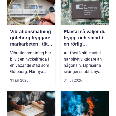
Vibrationsmätning
Elavtal så väljer du
göteborg tryggare
tryggt och smart i
markarbeten i tät
en rörlig
stadsmiljö
elmarknad
Vibrationsmätning har
Att förstå sitt elavtal
blivit en nyckelfråga i
har blivit viktigare än
en växande stad som
någonsin. Elpriserna
Göteborg. När nya
svänger snabbt, nya
bostäder, broar,...
typer av av...
31 juli 2026
31 juli 2026