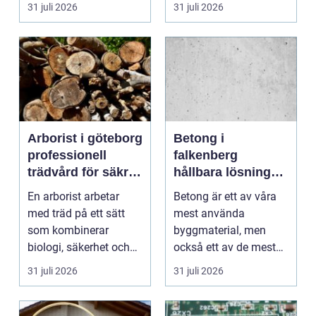
få det ljust....
Frågorna hopar sig:
31 juli 2026
31 juli 2026
vilk...
Arborist i göteborg
Betong i
professionell
falkenberg
trädvård för säkra
hållbara lösningar
och friska träd
för grund, golv
En arborist arbetar
Betong är ett av våra
och utemiljö
med träd på ett sätt
mest använda
som kombinerar
byggmaterial, men
biologi, säkerhet och
också ett av de mest
hantverk. I en stad so...
missförstådda. Många
31 juli 2026
31 juli 2026
tänke...