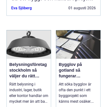
Eva Sjöberg
01 augusti 2026
Belysningsföretag
Bygglov på
stockholm så
gotland så
väljer du rätt
fungerar
partner för
processen från idé
Rätt belysning i
Att söka bygglov är
professionell
till godkänt beslut
industri, lager, butik
ofta den punkt i ett
ljussättning
eller kontor handlar om
byggprojekt som
mycket mer än att bara
känns mest osäker.