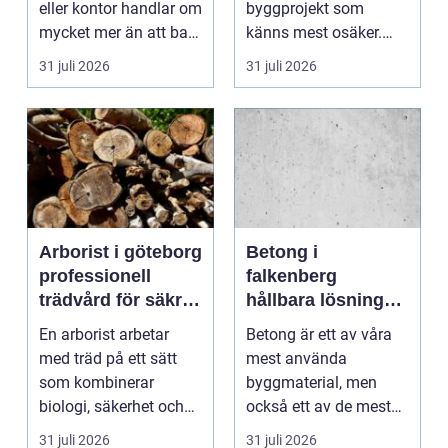
eller kontor handlar om
byggprojekt som
mycket mer än att bara
känns mest osäker.
få det ljust....
Frågorna hopar sig:
31 juli 2026
31 juli 2026
vilk...
Arborist i göteborg
Betong i
professionell
falkenberg
trädvård för säkra
hållbara lösningar
och friska träd
för grund, golv
En arborist arbetar
Betong är ett av våra
och utemiljö
med träd på ett sätt
mest använda
som kombinerar
byggmaterial, men
biologi, säkerhet och
också ett av de mest
hantverk. I en stad so...
missförstådda. Många
31 juli 2026
31 juli 2026