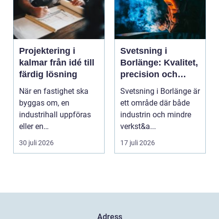
Projektering i
Svetsning i
kalmar från idé till
Borlänge: Kvalitet,
färdig lösning
precision och
hållbara
När en fastighet ska
Svetsning i Borlänge är
konstruktioner
byggas om, en
ett område där både
industrihall uppföras
industrin och mindre
eller en
verkst&a...
lantbruksanläggning
30 juli 2026
17 juli 2026
moderniseras ä...
Adress