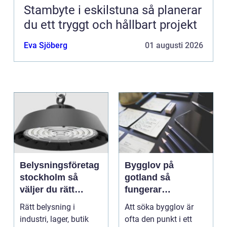
Stambyte i eskilstuna så planerar
du ett tryggt och hållbart projekt
Eva Sjöberg
01 augusti 2026
Belysningsföretag
Bygglov på
stockholm så
gotland så
väljer du rätt
fungerar
partner för
processen från idé
Rätt belysning i
Att söka bygglov är
professionell
till godkänt beslut
industri, lager, butik
ofta den punkt i ett
ljussättning