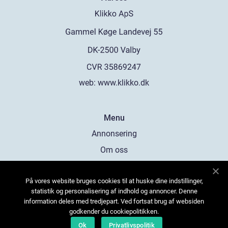
web:
www.klikko.dk
Menu
Annonsering
Om oss
Cookies
På vores website bruges cookies til at huske dine indstillinger,
Kontakta oss
statistik og personalisering af indhold og annoncer. Denne
Sitemap
information deles med tredjepart. Ved fortsat brug af websiden
godkender du cookiepolitikken.
Ok
Privatlivspolitik