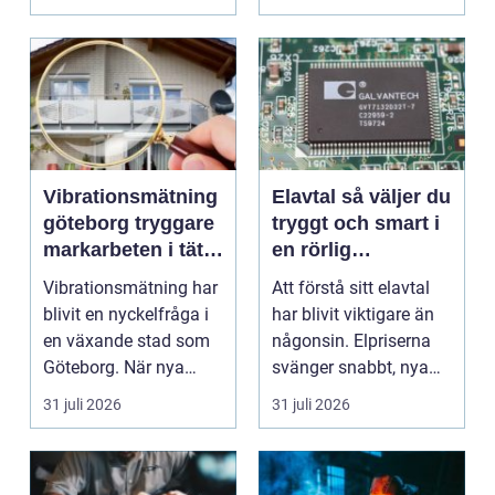
tänke...
Vibrationsmätning
Elavtal så väljer du
göteborg tryggare
tryggt och smart i
markarbeten i tät
en rörlig
stadsmiljö
elmarknad
Vibrationsmätning har
Att förstå sitt elavtal
blivit en nyckelfråga i
har blivit viktigare än
en växande stad som
någonsin. Elpriserna
Göteborg. När nya
svänger snabbt, nya
bostäder, broar,...
typer av av...
31 juli 2026
31 juli 2026