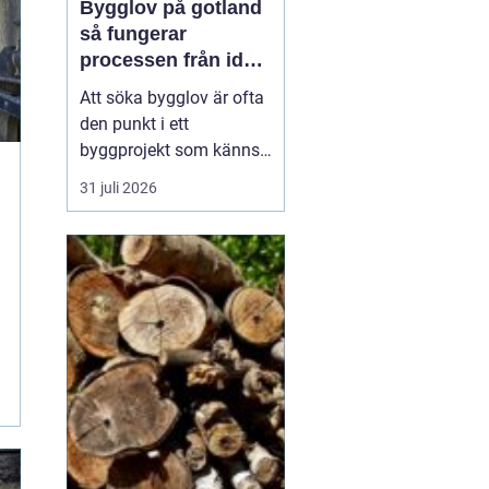
Bygglov på gotland
så fungerar
processen från idé
till godkänt beslut
Att söka bygglov är ofta
den punkt i ett
byggprojekt som känns
mest osäker. Frågorna
31 juli 2026
hopar sig: vilka
handlingar krävs, hur
länge tar det, vad säger
detaljplanen och hur
påverkas tidsplanen? På
Gotland tillkommer
dessutom särskilda
hänsyn, som kultur...