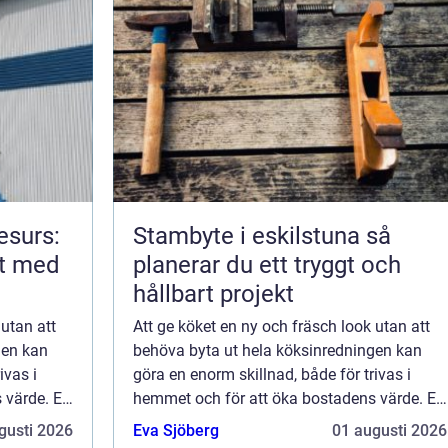
esurs:
Stambyte i eskilstuna så
rt med
planerar du ett tryggt och
hållbart projekt
 utan att
Att ge köket en ny och fräsch look utan att
gen kan
behöva byta ut hela köksinredningen kan
ivas i
göra en enorm skillnad, både för trivas i
 värde. En
hemmet och för att öka bostadens värde. En
av de mest effektiva och kostn...
gusti 2026
Eva Sjöberg
01 augusti 2026