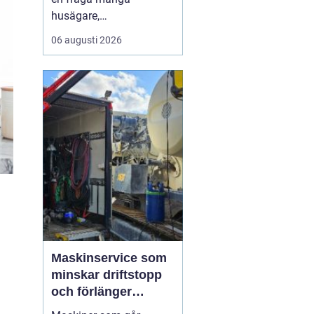
husägare,
markentreprenörer och
06 augusti 2026
fritidshusägare i
tjusttrakten ställer sig
när nya projekt ska i
gång. Rätt sorts grus gör
skillnad för allt från en
enkel trädgårdsgång till
en tungt trafikerad
uppfart eller en s...
Maskinservice som
minskar driftstopp
och förlänger
livslängden