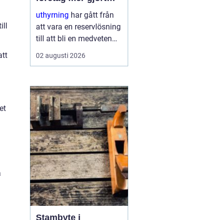
med mindre
uthyrning
har gått från
ill
att vara en reservlösning
till att bli en medveten
strategi för många
att
02 augusti 2026
företag. I stället för att
binda kapital i dyr
utrustning väljer allt fler
att hyra. Det frigör både
et
pengar o...
a
Stambyte i