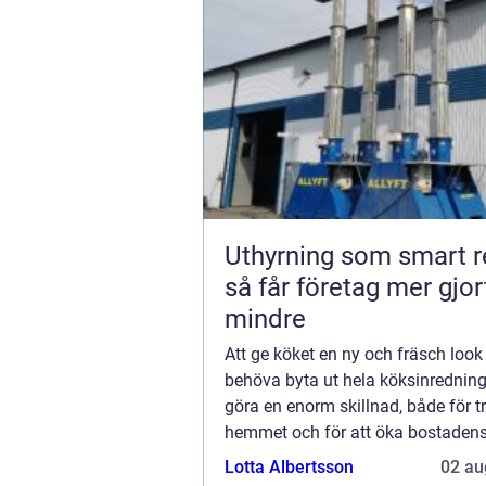
Uthyrning som smart r
så får företag mer gjo
mindre
Att ge köket en ny och fräsch look
behöva byta ut hela köksinrednin
göra en enorm skillnad, både för tr
hemmet och för att öka bostadens
av de mest effektiva och kostn...
Lotta Albertsson
02 au