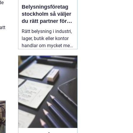
de
Belysningsföretag
stockholm så väljer
du rätt partner för
att
professionell
Rätt belysning i industri,
ljussättning
lager, butik eller kontor
handlar om mycket mer
än att bara få det ljust.
Ljuset påverkar säkerhet,
energikostnader,
produktivitet och hur en
lokal upplevs varje dag.
När företag i Stockholm
letar
31 juli 2026