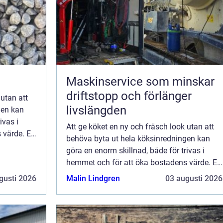
Maskinservice som minskar
driftstopp och förlänger
 utan att
livslängden
gen kan
ivas i
Att ge köket en ny och fräsch look utan att
 värde. En
behöva byta ut hela köksinredningen kan
göra en enorm skillnad, både för trivas i
hemmet och för att öka bostadens värde. En
av de mest effektiva och kostn...
gusti 2026
Malin Lindgren
03 augusti 2026