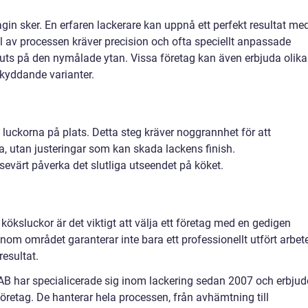
in sker. En erfaren lackerare kan uppnå ett perfekt resultat me
l av processen kräver precision och ofta speciellt anpassade
uts på den nymålade ytan. Vissa företag kan även erbjuda olika
skyddande varianter.
luckorna på plats. Detta steg kräver noggrannhet för att
ka, utan justeringar som kan skada lackens finish.
sevärt påverka det slutliga utseendet på köket.
 köksluckor är det viktigt att välja ett företag med en gedigen
inom området garanterar inte bara ett professionellt utfört arbet
esultat.
B har specialicerade sig inom lackering sedan 2007 och erbjud
företag. De hanterar hela processen, från avhämtning till