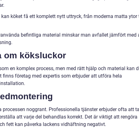
r.
er kan köket få ett komplett nytt uttryck, från moderna matta ytor t
ranvända befintliga material minskar man avfallet jämfört med 
sning.
a om köksluckor
 som en komplex process, men med rätt hjälp och material kan d
et finns företag med expertis som erbjuder att utföra hela
nstallation.
nedmontering
a processen noggrant. Professionella tjänster erbjuder ofta att t
tälla att varje del behandlas korrekt. Det är viktigt att rengöra
h fett kan påverka lackens vidhäftning negativt.