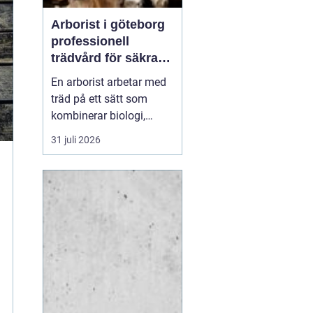
Arborist i göteborg
professionell
trädvård för säkra
och friska träd
En arborist arbetar med
träd på ett sätt som
kombinerar biologi,
säkerhet och hantverk. I
31 juli 2026
en stad som Göteborg,
där gamla träd samsas
med tät bebyggelse,
krävs genomtänkt
trädvård för att både
människor och träd ska
må bra. Många
fastighetsägare, bos...