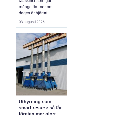
Maskiner som går
många timmar om
dagen är hjärtat i
entreprenad, skog och
03 augusti 2026
lantbruk. När de stannar,
stannar ofta allt. Därför
är
genomtänkt
maskinservice inte
bara
en kostnad, utan ett sätt
a...
Uthyrning som
smart resurs: så får
företag mer gjort