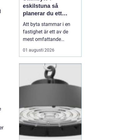
eskilstuna så
d
planerar du ett
tryggt och hållbart
Att byta stammar i en
projekt
fastighet är ett av de
mest omfattande
ingreppen som kan
01 augusti 2026
göras i ett hus.
Samtidigt är det en
nödvändig åtgärd för att
undvika vattenskador,
fuktproblem och
kostsamma akuta
reparationer. För
bostadsrättsföreningar,
e
fastighetsäga...
er