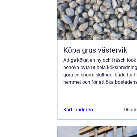
Köpa grus västervik
Att ge köket en ny och fräsch look
behöva byta ut hela köksinrednin
göra en enorm skillnad, både för tr
hemmet och för att öka bostadens
av de mest effektiva och kostn...
Karl Lindgren
06 au