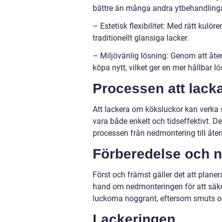
bättre än många andra ytbehandlinga
– Estetisk flexibilitet: Med rätt kulör
traditionellt glansiga lacker.
– Miljövänlig lösning: Genom att åte
köpa nytt, vilket ger en mer hållbar lö
Processen att lack
Att lackera om köksluckor kan verka
vara både enkelt och tidseffektivt. D
processen från nedmontering till återi
Förberedelse och 
Först och främst gäller det att planer
hand om nedmonteringen för att säkers
luckorna noggrant, eftersom smuts oc
Lackeringen