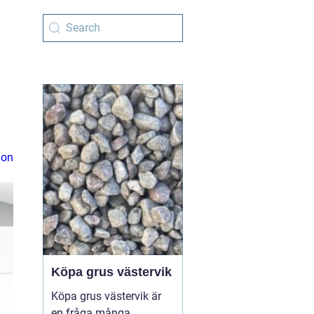
ion
Köpa grus västervik
Köpa grus västervik är
en fråga många