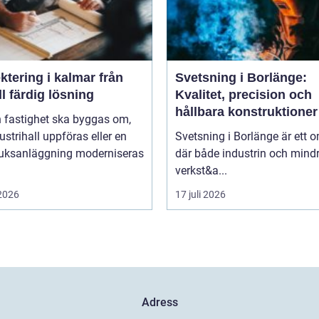
tering i kalmar från
Svetsning i Borlänge:
ill färdig lösning
Kvalitet, precision och
hållbara konstruktioner
n fastighet ska byggas om,
ustrihall uppföras eller en
Svetsning i Borlänge är ett 
ruksanläggning moderniseras
där både industrin och mind
verkst&a...
 2026
17 juli 2026
Adress