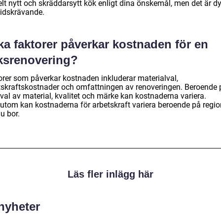
elt nytt och skräddarsytt kök enligt dina önskemål, men det är d
tidskrävande.
ka faktorer påverkar kostnaden för en
ksrenovering?
orer som påverkar kostnaden inkluderar materialval,
tskraftskostnader och omfattningen av renoveringen. Beroende 
val av material, kvalitet och märke kan kostnaderna variera.
utom kan kostnaderna för arbetskraft variera beroende på regi
u bor.
Läs fler inlägg här
 nyheter