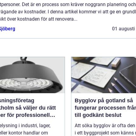
atpersoner. Det är en process som kräver noggrann planering och
ägande av kostnader. I denna artikel kommer vi att ge en grundl
ikt över kostnaden för att renovera...
Sjöberg
01 augusti
sningsföretag
Bygglov på gotland så
 väljer du rätt
fungerar processen frå
er för professionell
till godkänt beslut
ättning
elysning i industri, lager,
Att söka bygglov är ofta den
eller kontor handlar om
i ett byggprojekt som känns