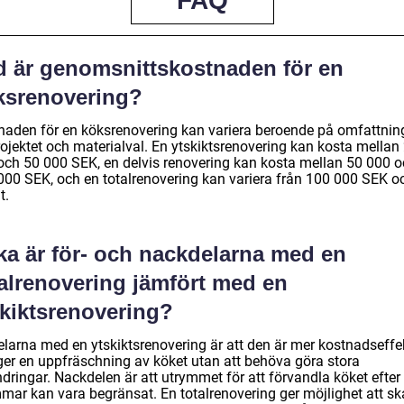
FAQ
d är genomsnittskostnaden för en
ksrenovering?
naden för en köksrenovering kan variera beroende på omfattnin
rojektet och materialval. En ytskiktsrenovering kan kosta mellan
och 50 000 SEK, en delvis renovering kan kosta mellan 50 000 
000 SEK, och en totalrenovering kan variera från 100 000 SEK o
t.
ka är för- och nackdelarna med en
talrenovering jämfört med en
skiktsrenovering?
elarna med en ytskiktsrenovering är att den är mer kostnadseffe
ger en uppfräschning av köket utan att behöva göra stora
dringar. Nackdelen är att utrymmet för att förvandla köket efter
mar kan vara begränsat. En totalrenovering ger möjlighet att s