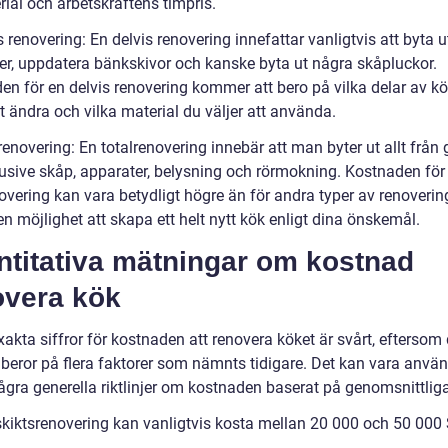
ial och arbetskraftens timpris.
s renovering: En delvis renovering innefattar vanligtvis att byta u
er, uppdatera bänkskivor och kanske byta ut några skåpluckor.
en för en delvis renovering kommer att bero på vilka delar av k
tt ändra och vilka material du väljer att använda.
renovering: En totalrenovering innebär att man byter ut allt från go
klusive skåp, apparater, belysning och rörmokning. Kostnaden för
overing kan vara betydligt högre än för andra typer av renoverin
en möjlighet att skapa ett helt nytt kök enligt dina önskemål.
ntitativa mätningar om kostnad
overa kök
xakta siffror för kostnaden att renovera köket är svårt, eftersom 
t beror på flera faktorer som nämnts tidigare. Det kan vara anvä
ågra generella riktlinjer om kostnaden baserat på genomsnittliga
skiktsrenovering kan vanligtvis kosta mellan 20 000 och 50 000