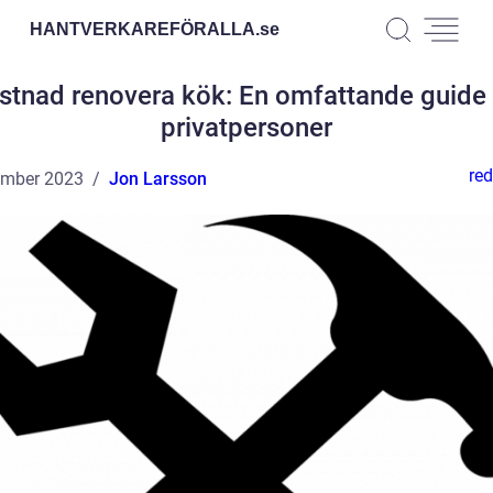
HANTVERKAREFÖRALLA.
se
stnad renovera kök: En omfattande guide 
privatpersoner
red
ember 2023
Jon Larsson