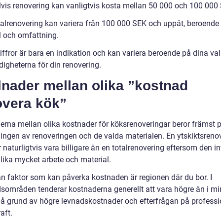
lvis renovering kan vanligtvis kosta mellan 50 000 och 100 000
talrenovering kan variera från 100 000 SEK och uppåt, beroende
l och omfattning.
iffror är bara en indikation och kan variera beroende på dina va
igheterna för din renovering.
lnader mellan olika ”kostnad
overa kök”
derna mellan olika kostnader för köksrenoveringar beror främst 
ingen av renoveringen och de valda materialen. En ytskiktsreno
aturligtvis vara billigare än en totalrenovering eftersom den in
 lika mycket arbete och material.
n faktor som kan påverka kostnaden är regionen där du bor. I
dsområden tenderar kostnaderna generellt att vara högre än i mi
på grund av högre levnadskostnader och efterfrågan på professi
aft.