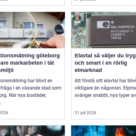
ationsmätning göteborg
Elavtal så väljer du tryggt
are markarbeten i tät
och smart i en rörlig
smiljö
elmarknad
ionsmätning har blivit en
Att förstå sitt elavtal har blivi
lfråga i en växande stad som
viktigare än någonsin. Elpri
rg. När nya bostäder,
svänger snabbt, nya typer av 
..
 2026
31 juli 2026