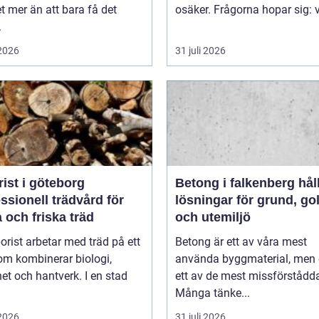
 mer än att bara få det
osäker. Frågorna hopar sig: vi
.
 2026
31 juli 2026
ist i göteborg
Betong i falkenberg hållbara
ssionell trädvård för
lösningar för grund, go
 och friska träd
och utemiljö
orist arbetar med träd på ett
Betong är ett av våra mest
om kombinerar biologi,
använda byggmaterial, men
et och hantverk. I en stad
ett av de mest missförstådd
Många tänke...
 2026
31 juli 2026