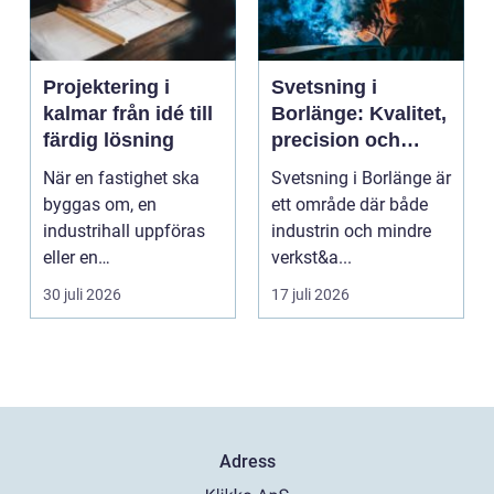
Projektering i
Svetsning i
kalmar från idé till
Borlänge: Kvalitet,
färdig lösning
precision och
hållbara
När en fastighet ska
Svetsning i Borlänge är
konstruktioner
byggas om, en
ett område där både
industrihall uppföras
industrin och mindre
eller en
verkst&a...
lantbruksanläggning
30 juli 2026
17 juli 2026
moderniseras ä...
Adress