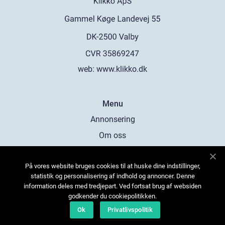
web:
www.klikko.dk
Menu
Annonsering
Om oss
Cookies
På vores website bruges cookies til at huske dine indstillinger,
Kontakta oss
statistik og personalisering af indhold og annoncer. Denne
Sitemap
information deles med tredjepart. Ved fortsat brug af websiden
godkender du cookiepolitikken.
Ok
Privatlivspolitik