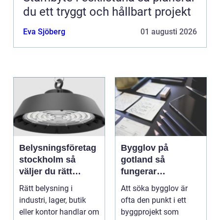
du ett tryggt och hållbart projekt
Eva Sjöberg
01 augusti 2026
Belysningsföretag
Bygglov på
stockholm så
gotland så
väljer du rätt
fungerar
partner för
processen från idé
Rätt belysning i
Att söka bygglov är
professionell
till godkänt beslut
industri, lager, butik
ofta den punkt i ett
ljussättning
eller kontor handlar om
byggprojekt som