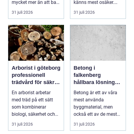
mycket mer än att bara
känns mest osäker.
få det ljust....
Frågorna hopar sig:
31 juli 2026
31 juli 2026
vilk...
Arborist i göteborg
Betong i
professionell
falkenberg
trädvård för säkra
hållbara lösningar
och friska träd
för grund, golv
En arborist arbetar
Betong är ett av våra
och utemiljö
med träd på ett sätt
mest använda
som kombinerar
byggmaterial, men
biologi, säkerhet och
också ett av de mest
hantverk. I en stad so...
missförstådda. Många
31 juli 2026
31 juli 2026
tänke...