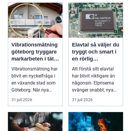
Vibrationsmätning
Elavtal så väljer du
göteborg tryggare
tryggt och smart i
markarbeten i tät
en rörlig
stadsmiljö
elmarknad
Vibrationsmätning har
Att förstå sitt elavtal
blivit en nyckelfråga i
har blivit viktigare än
en växande stad som
någonsin. Elpriserna
Göteborg. När nya
svänger snabbt, nya
bostäder, broar,...
typer av av...
31 juli 2026
31 juli 2026