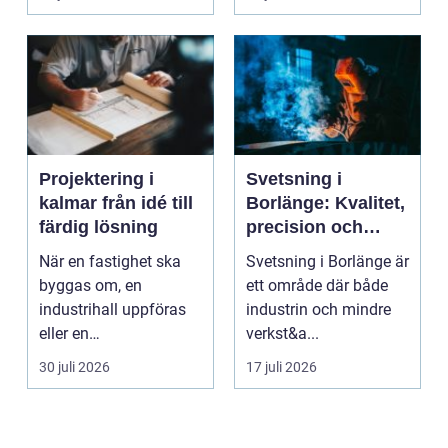
Projektering i
Svetsning i
kalmar från idé till
Borlänge: Kvalitet,
färdig lösning
precision och
hållbara
När en fastighet ska
Svetsning i Borlänge är
konstruktioner
byggas om, en
ett område där både
industrihall uppföras
industrin och mindre
eller en
verkst&a...
lantbruksanläggning
30 juli 2026
17 juli 2026
moderniseras ä...