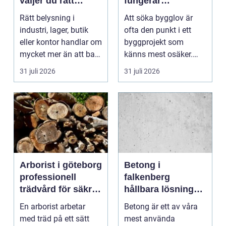
väljer du rätt
fungerar
partner för
processen från idé
Rätt belysning i
Att söka bygglov är
professionell
till godkänt beslut
industri, lager, butik
ofta den punkt i ett
ljussättning
eller kontor handlar om
byggprojekt som
mycket mer än att bara
känns mest osäker.
få det ljust....
Frågorna hopar sig:
31 juli 2026
31 juli 2026
vilk...
Arborist i göteborg
Betong i
professionell
falkenberg
trädvård för säkra
hållbara lösningar
och friska träd
för grund, golv
En arborist arbetar
Betong är ett av våra
och utemiljö
med träd på ett sätt
mest använda