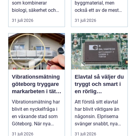
som kombinerar
byggmaterial, men
biologi, säkerhet och
också ett av de mest
hantverk. I en stad so...
missförstådda. Många
31 juli 2026
31 juli 2026
tänke...
Vibrationsmätning
Elavtal så väljer du
göteborg tryggare
tryggt och smart i
markarbeten i tät
en rörlig
stadsmiljö
elmarknad
Vibrationsmätning har
Att förstå sitt elavtal
blivit en nyckelfråga i
har blivit viktigare än
en växande stad som
någonsin. Elpriserna
Göteborg. När nya
svänger snabbt, nya
bostäder, broar,...
typer av av...
31 juli 2026
31 juli 2026