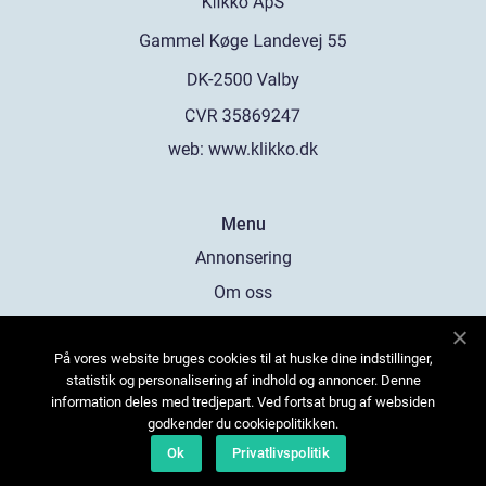
web:
www.klikko.dk
Menu
Annonsering
Om oss
Cookies
På vores website bruges cookies til at huske dine indstillinger,
Kontakta oss
statistik og personalisering af indhold og annoncer. Denne
Sitemap
information deles med tredjepart. Ved fortsat brug af websiden
godkender du cookiepolitikken.
Ok
Privatlivspolitik