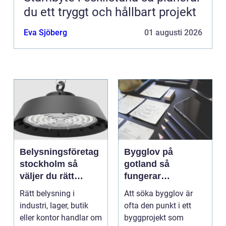
du ett tryggt och hållbart projekt
Eva Sjöberg
01 augusti 2026
Belysningsföretag
Bygglov på
stockholm så
gotland så
väljer du rätt
fungerar
partner för
processen från idé
Rätt belysning i
Att söka bygglov är
professionell
till godkänt beslut
industri, lager, butik
ofta den punkt i ett
ljussättning
eller kontor handlar om
byggprojekt som