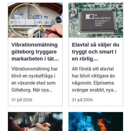
Vibrationsmätning
Elavtal så väljer du
göteborg tryggare
tryggt och smart i
markarbeten i tät
en rörlig
stadsmiljö
elmarknad
Vibrationsmätning har
Att förstå sitt elavtal
blivit en nyckelfråga i
har blivit viktigare än
en växande stad som
någonsin. Elpriserna
Göteborg. När nya
svänger snabbt, nya
bostäder, broar,...
typer av av...
31 juli 2026
31 juli 2026