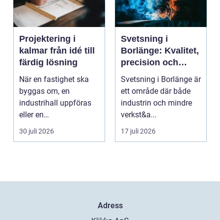
Projektering i
Svetsning i
kalmar från idé till
Borlänge: Kvalitet,
färdig lösning
precision och
hållbara
När en fastighet ska
Svetsning i Borlänge är
konstruktioner
byggas om, en
ett område där både
industrihall uppföras
industrin och mindre
eller en
verkst&a...
lantbruksanläggning
30 juli 2026
17 juli 2026
moderniseras ä...
Adress