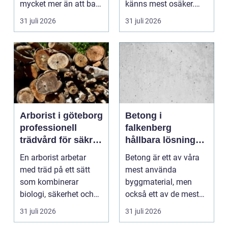
mycket mer än att bara
känns mest osäker.
få det ljust....
Frågorna hopar sig:
31 juli 2026
31 juli 2026
vilk...
Arborist i göteborg
Betong i
professionell
falkenberg
trädvård för säkra
hållbara lösningar
och friska träd
för grund, golv
En arborist arbetar
Betong är ett av våra
och utemiljö
med träd på ett sätt
mest använda
som kombinerar
byggmaterial, men
biologi, säkerhet och
också ett av de mest
hantverk. I en stad so...
missförstådda. Många
31 juli 2026
31 juli 2026
tänke...