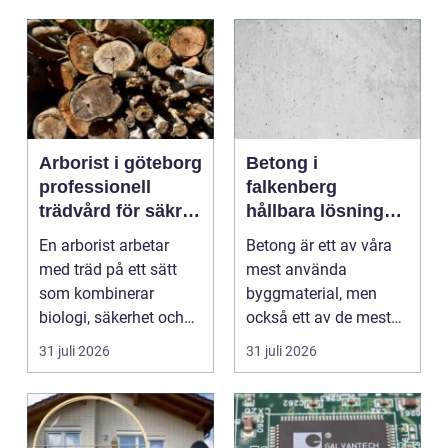
Arborist i göteborg
Betong i
professionell
falkenberg
trädvård för säkra
hållbara lösningar
och friska träd
för grund, golv
En arborist arbetar
Betong är ett av våra
och utemiljö
med träd på ett sätt
mest använda
som kombinerar
byggmaterial, men
biologi, säkerhet och
också ett av de mest
hantverk. I en stad so...
missförstådda. Många
31 juli 2026
31 juli 2026
tänke...