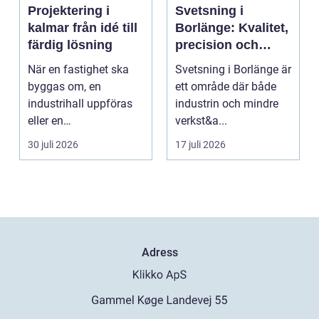
Projektering i
Svetsning i
kalmar från idé till
Borlänge: Kvalitet,
färdig lösning
precision och
hållbara
När en fastighet ska
Svetsning i Borlänge är
konstruktioner
byggas om, en
ett område där både
industrihall uppföras
industrin och mindre
eller en
verkst&a...
lantbruksanläggning
30 juli 2026
17 juli 2026
moderniseras ä...
Adress