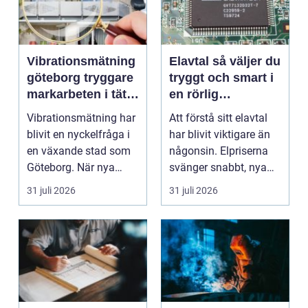
Vibrationsmätning
Elavtal så väljer du
göteborg tryggare
tryggt och smart i
markarbeten i tät
en rörlig
stadsmiljö
elmarknad
Vibrationsmätning har
Att förstå sitt elavtal
blivit en nyckelfråga i
har blivit viktigare än
en växande stad som
någonsin. Elpriserna
Göteborg. När nya
svänger snabbt, nya
bostäder, broar,...
typer av av...
31 juli 2026
31 juli 2026