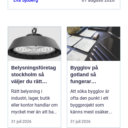
Eva Sjöberg
01 augusti 2026
Belysningsföretag
Bygglov på
stockholm så
gotland så
väljer du rätt
fungerar
partner för
processen från idé
Rätt belysning i
Att söka bygglov är
professionell
till godkänt beslut
industri, lager, butik
ofta den punkt i ett
ljussättning
eller kontor handlar om
byggprojekt som
mycket mer än att bara
känns mest osäker.
få det ljust....
Frågorna hopar sig:
31 juli 2026
31 juli 2026
vilk...