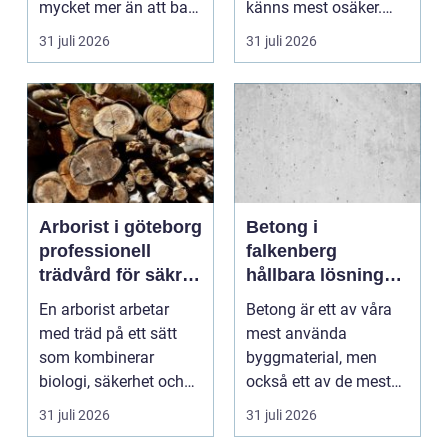
mycket mer än att bara
känns mest osäker.
få det ljust....
Frågorna hopar sig:
31 juli 2026
31 juli 2026
vilk...
Arborist i göteborg
Betong i
professionell
falkenberg
trädvård för säkra
hållbara lösningar
och friska träd
för grund, golv
En arborist arbetar
Betong är ett av våra
och utemiljö
med träd på ett sätt
mest använda
som kombinerar
byggmaterial, men
biologi, säkerhet och
också ett av de mest
hantverk. I en stad so...
missförstådda. Många
31 juli 2026
31 juli 2026
tänke...