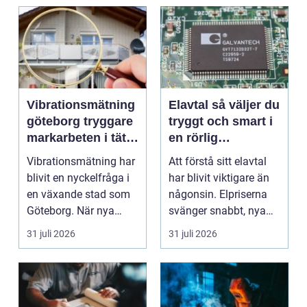
Vibrationsmätning
Elavtal så väljer du
göteborg tryggare
tryggt och smart i
markarbeten i tät
en rörlig
stadsmiljö
elmarknad
Vibrationsmätning har
Att förstå sitt elavtal
blivit en nyckelfråga i
har blivit viktigare än
en växande stad som
någonsin. Elpriserna
Göteborg. När nya
svänger snabbt, nya
bostäder, broar,...
typer av av...
31 juli 2026
31 juli 2026