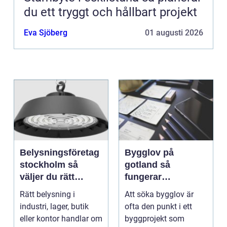
du ett tryggt och hållbart projekt
Eva Sjöberg
01 augusti 2026
Belysningsföretag
Bygglov på
stockholm så
gotland så
väljer du rätt
fungerar
partner för
processen från idé
Rätt belysning i
Att söka bygglov är
professionell
till godkänt beslut
industri, lager, butik
ofta den punkt i ett
ljussättning
eller kontor handlar om
byggprojekt som