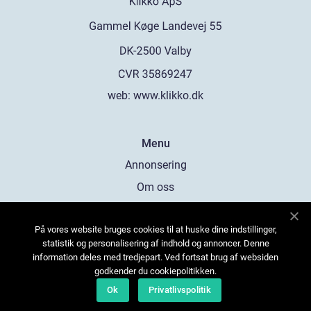
web:
www.klikko.dk
Menu
Annonsering
Om oss
Cookies
På vores website bruges cookies til at huske dine indstillinger,
Kontakta oss
statistik og personalisering af indhold og annoncer. Denne
Sitemap
information deles med tredjepart. Ved fortsat brug af websiden
godkender du cookiepolitikken.
Ok
Privatlivspolitik