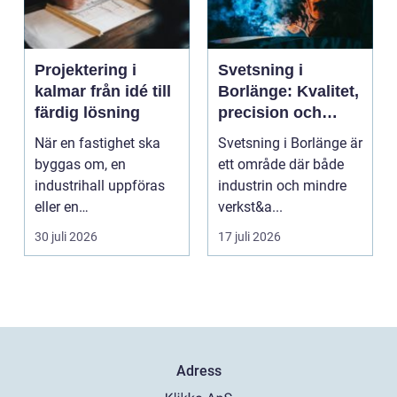
Projektering i
Svetsning i
kalmar från idé till
Borlänge: Kvalitet,
färdig lösning
precision och
hållbara
När en fastighet ska
Svetsning i Borlänge är
konstruktioner
byggas om, en
ett område där både
industrihall uppföras
industrin och mindre
eller en
verkst&a...
lantbruksanläggning
30 juli 2026
17 juli 2026
moderniseras ä...
Adress