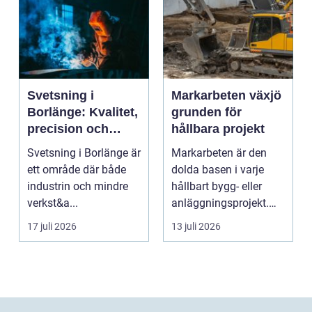
Svetsning i
Markarbeten växjö
Borlänge: Kvalitet,
grunden för
precision och
hållbara projekt
hållbara
Svetsning i Borlänge är
Markarbeten är den
konstruktioner
ett område där både
dolda basen i varje
industrin och mindre
hållbart bygg- eller
verkst&a...
anläggningsprojekt.
Oavsett om det gälle...
17 juli 2026
13 juli 2026