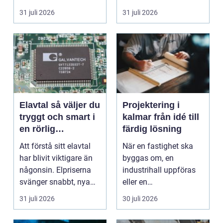
missförstådda. Många
bostäder, broar,...
31 juli 2026
31 juli 2026
tänke...
Elavtal så väljer du
Projektering i
tryggt och smart i
kalmar från idé till
en rörlig
färdig lösning
elmarknad
Att förstå sitt elavtal
När en fastighet ska
har blivit viktigare än
byggas om, en
någonsin. Elpriserna
industrihall uppföras
svänger snabbt, nya
eller en
typer av av...
lantbruksanläggning
31 juli 2026
30 juli 2026
moderniseras ä...