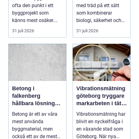
till godkänt beslut
ofta den punkt i ett
med träd på ett sätt
byggprojekt som
som kombinerar
känns mest osäker.
biologi, säkerhet och
Frågorna hopar sig:
hantverk. I en stad so...
31 juli 2026
31 juli 2026
vilk...
Betong i
Vibrationsmätning
falkenberg
göteborg tryggare
hållbara lösningar
markarbeten i tät
för grund, golv
stadsmiljö
Betong är ett av våra
Vibrationsmätning har
och utemiljö
mest använda
blivit en nyckelfråga i
byggmaterial, men
en växande stad som
också ett av de mest
Göteborg. När nya