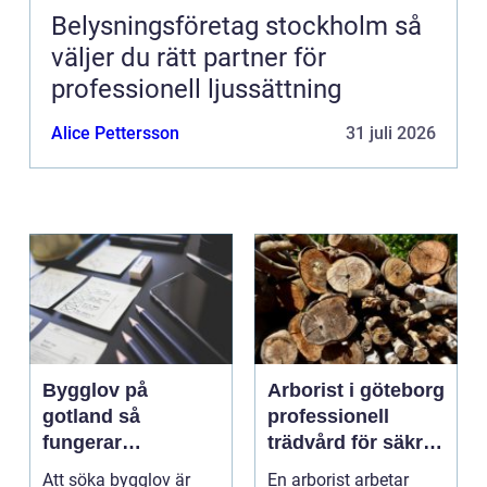
Belysningsföretag stockholm så
väljer du rätt partner för
professionell ljussättning
Alice Pettersson
31 juli 2026
Bygglov på
Arborist i göteborg
gotland så
professionell
fungerar
trädvård för säkra
processen från idé
och friska träd
Att söka bygglov är
En arborist arbetar