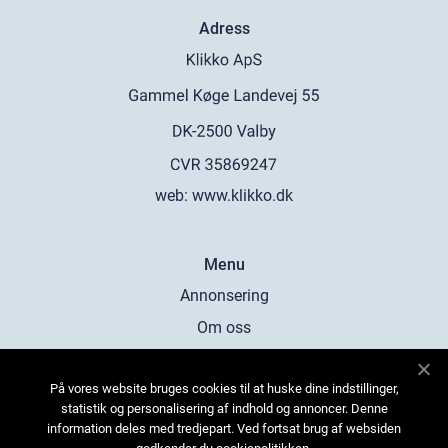
Adress
web:
www.klikko.dk
Menu
Annonsering
Om oss
Cookies
På vores website bruges cookies til at huske dine indstillinger,
Kontakta oss
statistik og personalisering af indhold og annoncer. Denne
Sitemap
information deles med tredjepart. Ved fortsat brug af websiden