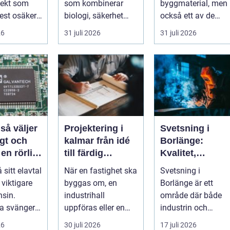
jekt som
som kombinerar
byggmaterial, men
st osäker.
biologi, säkerhet
också ett av de
 hopar sig:
och hantverk. I en
mest
26
31 juli 2026
31 juli 2026
stad so...
missförstådda.
Många tänke...
r
Projektering i
Svetsning i
gt och
kalmar från idé
Borlänge:
 en rörlig
till färdig
Kvalitet,
nad
lösning
precision och
å sitt elavtal
När en fastighet ska
Svetsning i
hållbara
t viktigare
byggas om, en
Borlänge är ett
konstruktioner
sin.
industrihall
område där både
na svänger
uppföras eller en
industrin och
nya typer av
lantbruksanläggnin
mindre verkst&a...
26
30 juli 2026
17 juli 2026