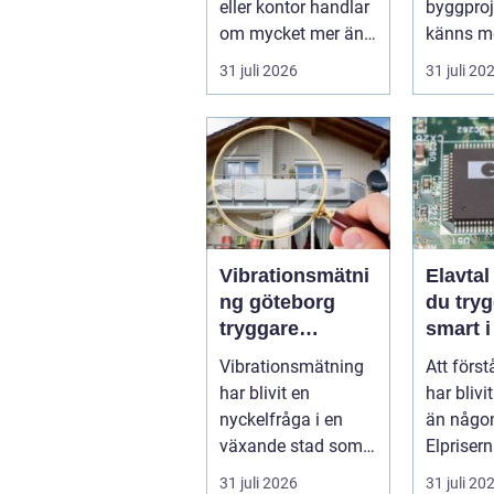
eller kontor handlar
byggpro
om mycket mer än
känns me
att bara få det
Frågorna
31 juli 2026
31 juli 20
ljust....
vilk...
Vibrationsmätni
Elavtal så välje
ng göteborg
du tryg
tryggare
smart i
markarbeten i
elmark
Vibrationsmätning
Att först
tät stadsmiljö
har blivit en
har blivi
nyckelfråga i en
än någon
växande stad som
Elpriser
Göteborg. När nya
snabbt, 
31 juli 2026
31 juli 20