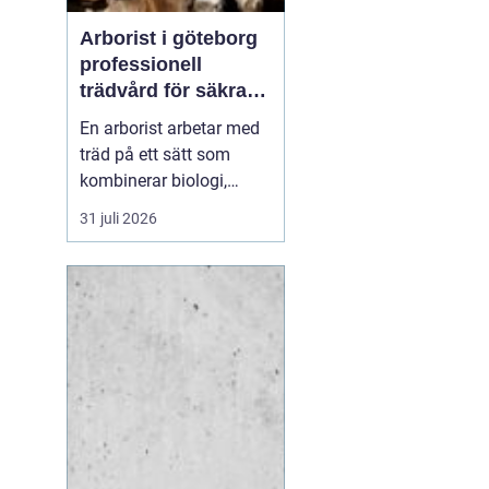
Arborist i göteborg
professionell
trädvård för säkra
och friska träd
En arborist arbetar med
träd på ett sätt som
kombinerar biologi,
säkerhet och hantverk. I
31 juli 2026
en stad som Göteborg,
där gamla träd samsas
med tät bebyggelse,
krävs genomtänkt
trädvård för att både
människor och träd ska
må bra. Många
fastighetsägare, bos...