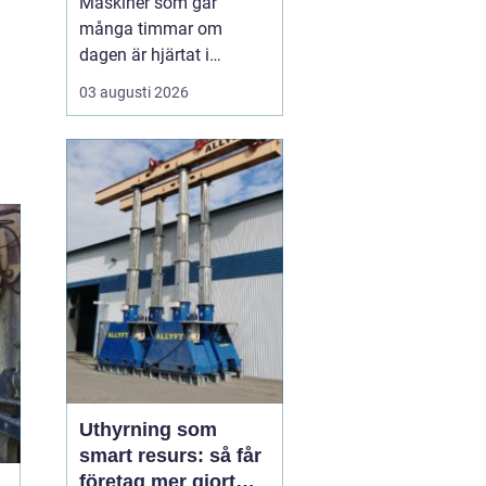
Maskiner som går
många timmar om
dagen är hjärtat i
entreprenad, skog och
03 augusti 2026
lantbruk. När de stannar,
stannar ofta allt. Därför
är
genomtänkt
maskinservice inte
bara
en kostnad, utan ett sätt
a...
Uthyrning som
smart resurs: så får
företag mer gjort