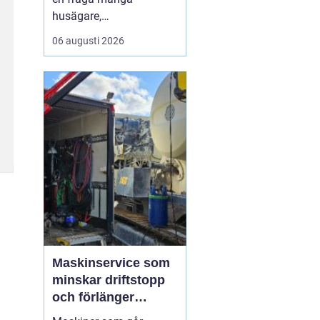
husägare,
markentreprenörer och
06 augusti 2026
fritidshusägare i
tjusttrakten ställer sig
när nya projekt ska i
gång. Rätt sorts grus gör
skillnad för allt från en
enkel trädgårdsgång till
en tungt trafikerad
uppfart eller en s...
Maskinservice som
minskar driftstopp
och förlänger
livslängden