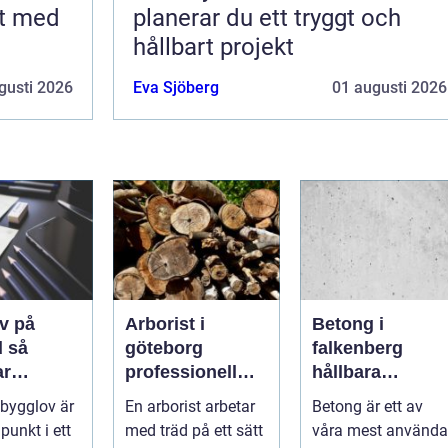
rt med
planerar du ett tryggt och
hållbart projekt
gusti 2026
Eva Sjöberg
01 augusti 2026
v på
Arborist i
Betong i
så
göteborg
falkenberg
ar
professionell
hållbara
sen från
trädvård för
lösningar för
 bygglov är
En arborist arbetar
Betong är ett av
l godkänt
säkra och friska
grund, golv och
punkt i ett
med träd på ett sätt
våra mest använda
träd
utemiljö