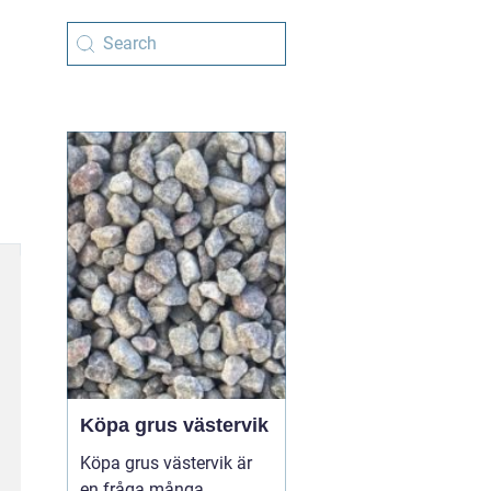
Köpa grus västervik
Köpa grus västervik är
en fråga många