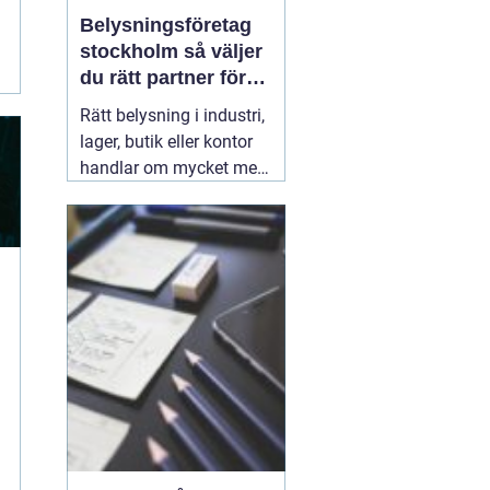
Belysningsföretag
stockholm så väljer
du rätt partner för
professionell
Rätt belysning i industri,
ljussättning
lager, butik eller kontor
handlar om mycket mer
än att bara få det ljust.
Ljuset påverkar säkerhet,
energikostnader,
produktivitet och hur en
lokal upplevs varje dag.
När företag i Stockholm
letar
31 juli 2026