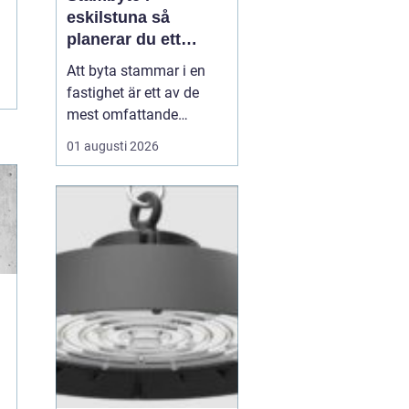
eskilstuna så
planerar du ett
tryggt och hållbart
Att byta stammar i en
projekt
fastighet är ett av de
mest omfattande
ingreppen som kan
01 augusti 2026
göras i ett hus.
Samtidigt är det en
nödvändig åtgärd för att
undvika vattenskador,
fuktproblem och
kostsamma akuta
reparationer. För
bostadsrättsföreningar,
fastighetsäga...