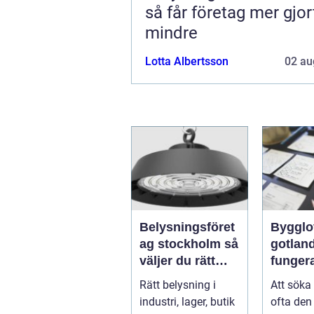
så får företag mer gjo
mindre
Lotta Albertsson
02 au
Belysningsföret
Bygglo
ag stockholm så
gotland 
väljer du rätt
funger
partner för
proces
Rätt belysning i
Att söka
professionell
idé til
industri, lager, butik
ofta den 
ljussättning
beslut