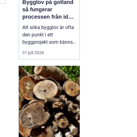
Bygglov på gotland
så fungerar
processen från idé
till godkänt beslut
Att söka bygglov är ofta
den punkt i ett
byggprojekt som känns
mest osäker. Frågorna
31 juli 2026
hopar sig: vilka
handlingar krävs, hur
länge tar det, vad säger
detaljplanen och hur
påverkas tidsplanen? På
Gotland tillkommer
dessutom särskilda
hänsyn, som kultur...