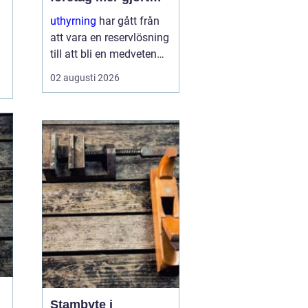
med mindre
uthyrning
har gått från
att vara en reservlösning
till att bli en medveten
strategi för många
02 augusti 2026
företag. I stället för att
binda kapital i dyr
utrustning väljer allt fler
att hyra. Det frigör både
pengar o...
Stambyte i