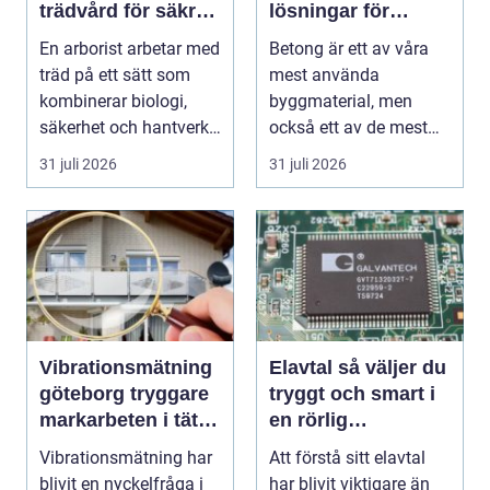
trädvård för säkra
lösningar för
och friska träd
grund, golv och
En arborist arbetar med
Betong är ett av våra
utemiljö
träd på ett sätt som
mest använda
kombinerar biologi,
byggmaterial, men
säkerhet och hantverk.
också ett av de mest
I en stad so...
missförstådda. Många
31 juli 2026
31 juli 2026
tänke...
Vibrationsmätning
Elavtal så väljer du
göteborg tryggare
tryggt och smart i
markarbeten i tät
en rörlig
stadsmiljö
elmarknad
Vibrationsmätning har
Att förstå sitt elavtal
blivit en nyckelfråga i
har blivit viktigare än