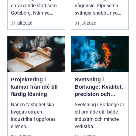
en växande stad som
någonsin. Elpriserna
Göteborg. När nya
svänger snabbt, nya
bostäder, broar,...
typer av av...
31 juli 2026
31 juli 2026
Projektering i
Svetsning i
kalmar från idé till
Borlänge: Kvalitet,
färdig lösning
precision och
hållbara
När en fastighet ska
Svetsning i Borlänge är
konstruktioner
byggas om, en
ett område där både
industrihall uppföras
industrin och mindre
eller en
verkst&a...
lantbruksanläggning