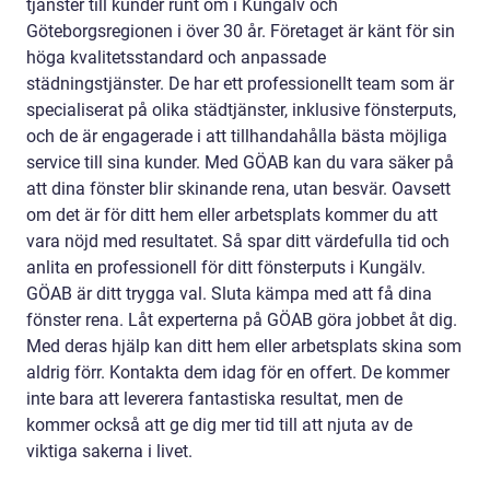
tjänster till kunder runt om i Kungälv och
Göteborgsregionen i över 30 år. Företaget är känt för sin
höga kvalitetsstandard och anpassade
städningstjänster. De har ett professionellt team som är
specialiserat på olika städtjänster, inklusive fönsterputs,
och de är engagerade i att tillhandahålla bästa möjliga
service till sina kunder. Med GÖAB kan du vara säker på
att dina fönster blir skinande rena, utan besvär. Oavsett
om det är för ditt hem eller arbetsplats kommer du att
vara nöjd med resultatet. Så spar ditt värdefulla tid och
anlita en professionell för ditt fönsterputs i Kungälv.
GÖAB är ditt trygga val. Sluta kämpa med att få dina
fönster rena. Låt experterna på GÖAB göra jobbet åt dig.
Med deras hjälp kan ditt hem eller arbetsplats skina som
aldrig förr. Kontakta dem idag för en offert. De kommer
inte bara att leverera fantastiska resultat, men de
kommer också att ge dig mer tid till att njuta av de
viktiga sakerna i livet.