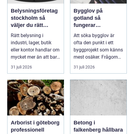
Belysningsföretag
Bygglov på
stockholm så
gotland så
väljer du rätt
fungerar
partner för
processen från idé
Rätt belysning i
Att söka bygglov är
professionell
till godkänt beslut
industri, lager, butik
ofta den punkt i ett
ljussättning
eller kontor handlar om
byggprojekt som känns
mycket mer än att bara
mest osäker. Frågorna
få det ljust....
hopar sig: vilk...
31 juli 2026
31 juli 2026
Arborist i göteborg
Betong i
professionell
falkenberg hållbara